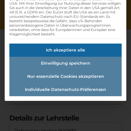
USA. Mit Ihrer Einwilligung zur Nutzung dieser Services willigen
Sie auch in die Verarbeitung Ihrer Daten in den USA gemäß Art.
49 (1) lit. a GDPR ein. Der EuGH stuft die USA als ein Land mit
unzureichendem Datenschutz nach EU-Standards ein. Es
besteht beispielsweise die Gefahr, dass US-Behörden
personenbezogene Daten in Überwachungsprogrammen
verarbeiten, ohne dass für Europäerinnen und Europäer eine
Klagemöglichkeit besteht.
Ich akzeptiere alle
Lehrling
Einwilligung speichern
Einzelhandelskaufmann:einzel
handelskauffrau
Nur essenzielle Cookies akzeptieren
Individuelle Datenschutz-Präferenzen
Home
»
Offene Lehrstellen
»
Lehrling
Einzelhandelskaufmann:Einzelhandelskauffrau
Details zur Lehrstelle
Referenznummer: 900837