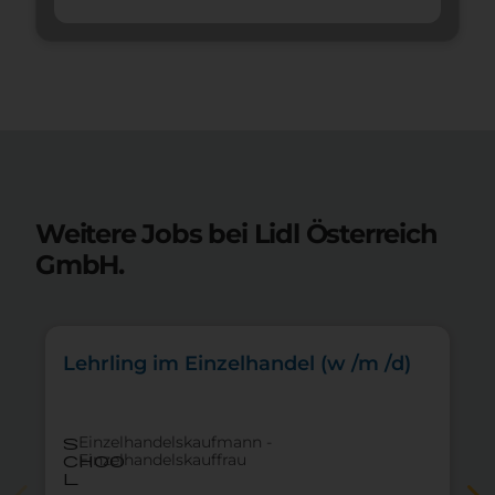
Weitere Jobs bei Lidl Österreich
GmbH.
Lehrling im Einzelhandel (w /m /d)
Einzelhandelskaufmann -
s
Einzelhandelskauffrau
choo
l