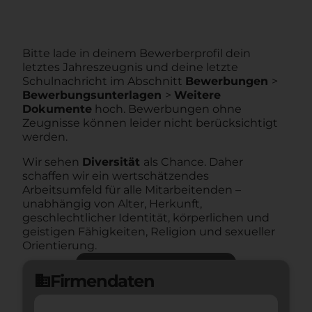
Bitte lade in deinem Bewerberprofil dein
letztes Jahreszeugnis und deine letzte
Schulnachricht im Abschnitt
Bewerbungen
>
Bewerbungsunterlagen
>
Weitere
Dokumente
hoch. Bewerbungen ohne
Zeugnisse können leider nicht berücksichtigt
werden.
Wir sehen
Diversität
als Chance. Daher
schaffen wir ein wertschätzendes
Arbeitsumfeld für alle Mitarbeitenden –
unabhängig von Alter, Herkunft,
geschlechtlicher Identität, körperlichen und
geistigen Fähigkeiten, Religion und sexueller
Orientierung.
Jetzt bewerben
arrow_forward
Firmendaten
domain