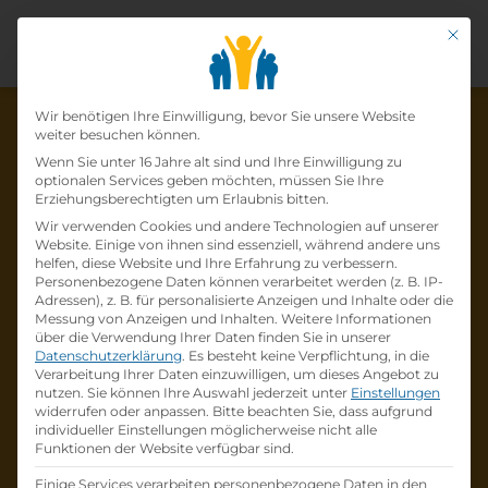
Mit di
Datenschutz-Präfer
Wir benötigen Ihre Einwilligung, bevor Sie unsere Website
weiter besuchen können.
Wenn Sie unter 16 Jahre alt sind und Ihre Einwilligung zu
optionalen Services geben möchten, müssen Sie Ihre
Die Lehrstelle wurde schon
Erziehungsberechtigten um Erlaubnis bitten.
Wir verwenden Cookies und andere Technologien auf unserer
besetzt!
Website. Einige von ihnen sind essenziell, während andere uns
helfen, diese Website und Ihre Erfahrung zu verbessern.
Personenbezogene Daten können verarbeitet werden (z. B. IP-
Die Lehrstelle
Lehrling im Einzelhandel (m /w
Adressen), z. B. für personalisierte Anzeigen und Inhalte oder die
/d)
bei
Lidl Österreich GmbH
ist schon
besetzt
.
Messung von Anzeigen und Inhalten.
Weitere Informationen
über die Verwendung Ihrer Daten finden Sie in unserer
Datenschutzerklärung
.
Es besteht keine Verpflichtung, in die
Firmenprofil besuchen
Verarbeitung Ihrer Daten einzuwilligen, um dieses Angebot zu
nutzen.
Sie können Ihre Auswahl jederzeit unter
Einstellungen
widerrufen oder anpassen.
Bitte beachten Sie, dass aufgrund
Andere Lehrstelle suchen
individueller Einstellungen möglicherweise nicht alle
Funktionen der Website verfügbar sind.
Einige Services verarbeiten personenbezogene Daten in den