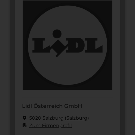
Lidl Österreich GmbH
location_on
5020 Salzburg
(Salzburg)
apartment
Zum Firmenprofil