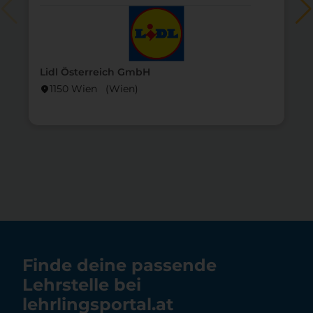
Lidl Österreich GmbH
1150 Wien (Wien)
location_on
lo
Finde deine passende
Lehrstelle bei
lehrlingsportal.at