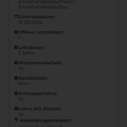
Einzelhandelskaufmann -
Einzelhandelskauffrau
calendar_month
Eintrittsdatum:
01.09.2025
schedule
Offene Lehrstellen:
1
schedule
Lehrdauer:
3 Jahre
info
Wochenendarbeit:
Ja
info
Nachtarbeit:
Nein
info
Schnupperlehre:
Ja
new_releases
Lehre mit Matura:
Ja
location_on
Ausbildungsstandort: