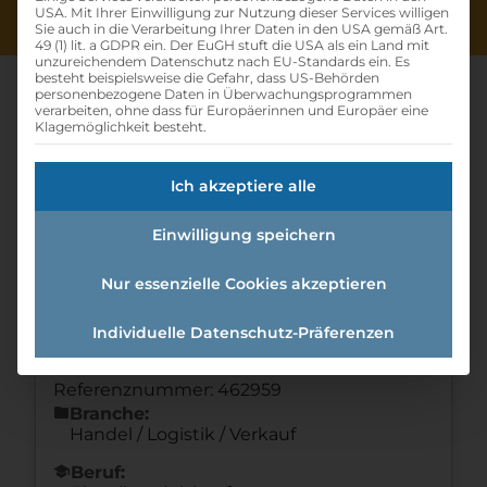
USA. Mit Ihrer Einwilligung zur Nutzung dieser Services willigen
Sie auch in die Verarbeitung Ihrer Daten in den USA gemäß Art.
49 (1) lit. a GDPR ein. Der EuGH stuft die USA als ein Land mit
unzureichendem Datenschutz nach EU-Standards ein. Es
besteht beispielsweise die Gefahr, dass US-Behörden
personenbezogene Daten in Überwachungsprogrammen
verarbeiten, ohne dass für Europäerinnen und Europäer eine
Klagemöglichkeit besteht.
Lehrling Im Einzelhandel (m
Ich akzeptiere alle
/w /d)
Einwilligung speichern
Home
»
Offene Lehrstellen
»
Lehrling im
Einzelhandel (m /w /d)
Nur essenzielle Cookies akzeptieren
Individuelle Datenschutz-Präferenzen
Details zur Lehrstelle
Referenznummer: 462959
folder
Branche:
Handel / Logistik / Verkauf
school
Beruf: