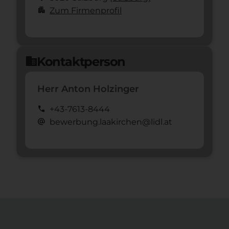
apartment
Zum Firmenprofil
Kontaktperson
domain
Herr Anton Holzinger
call
+43-7613-8444
alternate_email
bewerbung.laakirchen@lidl.at