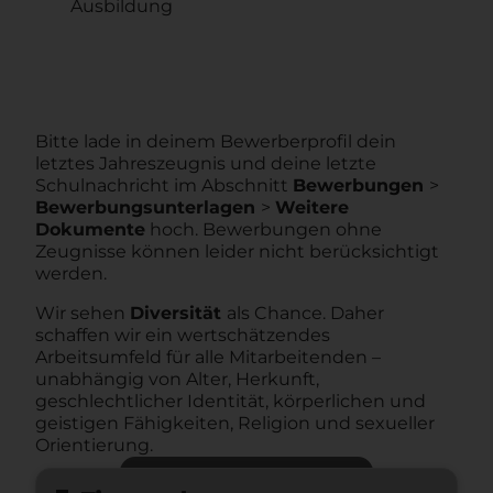
Ausbildung
Bitte lade in deinem Bewerberprofil dein
letztes Jahreszeugnis und deine letzte
Schulnachricht im Abschnitt
Bewerbungen
>
Bewerbungsunterlagen
>
Weitere
Dokumente
hoch. Bewerbungen ohne
Zeugnisse können leider nicht berücksichtigt
werden.
Wir sehen
Diversität
als Chance. Daher
schaffen wir ein wertschätzendes
Arbeitsumfeld für alle Mitarbeitenden –
unabhängig von Alter, Herkunft,
geschlechtlicher Identität, körperlichen und
geistigen Fähigkeiten, Religion und sexueller
Orientierung.
Jetzt bewerben
arrow_forward