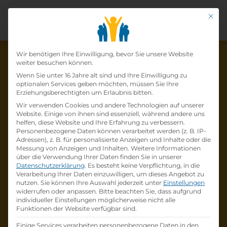
Mit di
Datenschutz-Präfer
Wir benötigen Ihre Einwilligung, bevor Sie unsere Website
weiter besuchen können.
Wenn Sie unter 16 Jahre alt sind und Ihre Einwilligung zu
optionalen Services geben möchten, müssen Sie Ihre
Die Lehrstelle wurde schon
Erziehungsberechtigten um Erlaubnis bitten.
Wir verwenden Cookies und andere Technologien auf unserer
besetzt!
Website. Einige von ihnen sind essenziell, während andere uns
helfen, diese Website und Ihre Erfahrung zu verbessern.
Personenbezogene Daten können verarbeitet werden (z. B. IP-
Die Lehrstelle
Lehrling im Einzelhandel (w /m
Adressen), z. B. für personalisierte Anzeigen und Inhalte oder die
/d)
bei
Lidl Österreich GmbH
ist schon
besetzt
.
Messung von Anzeigen und Inhalten.
Weitere Informationen
über die Verwendung Ihrer Daten finden Sie in unserer
Datenschutzerklärung
.
Es besteht keine Verpflichtung, in die
Firmenprofil besuchen
Verarbeitung Ihrer Daten einzuwilligen, um dieses Angebot zu
nutzen.
Sie können Ihre Auswahl jederzeit unter
Einstellungen
widerrufen oder anpassen.
Bitte beachten Sie, dass aufgrund
Andere Lehrstelle suchen
individueller Einstellungen möglicherweise nicht alle
Funktionen der Website verfügbar sind.
Einige Services verarbeiten personenbezogene Daten in den