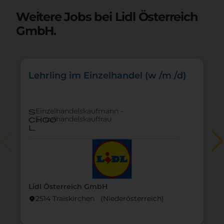
Weitere Jobs bei Lidl Österreich
GmbH.
Lehrling im Einzelhandel (w /m /d)
Einzelhandelskaufmann -
s
Einzelhandelskauffrau
choo
l
Lidl Österreich GmbH
2514 Traiskirchen (Nieder­österreich)
location_on
lo