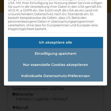
USA. Mit Ihrer Einwilligung zur Nutzung dieser Services willigen
Sie auch in die Verarbeitung Ihrer Daten in den USA gemäß Art.
49 (1) lit. a GDPR ein. Der EuGH stuft die USA als ein Land mit
unzureichendem Datenschutz nach EU-Standards ein. Es
besteht beispielsweise die Gefahr, dass US-Behörden
personenbezogene Daten in Überwachungsprogrammen
verarbeiten, ohne dass für Europäerinnen und Europäer eine
Klagemöglichkeit besteht.
Lehrling Im Einzelhandel (w
Ich akzeptiere alle
/m /d)
Einwilligung speichern
Home
»
Offene Lehrstellen
»
Lehrling im
Einzelhandel (w /m /d)
Nur essenzielle Cookies akzeptieren
Individuelle Datenschutz-Präferenzen
Details zur Lehrstelle
Referenznummer: 456794
folder
Branche:
Handel / Logistik / Verkauf
school
Beruf: