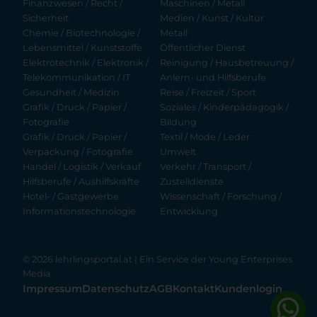
Finanzwesen / Recht /
Maschinen / Metall
Sicherheit
Medien / Kunst / Kultur
Chemie / Biotechnologie /
Metall
Lebensmittel / Kunststoffe
Öffentlicher Dienst
Elektrotechnik / Elektronik /
Reinigung / Hausbetreuung /
Telekommunikation / IT
Anlern- und Hilfsberufe
Gesundheit / Medizin
Reise / Freizeit / Sport
Grafik / Druck / Papier /
Soziales / Kinderpädagogik /
Fotografie
Bildung
Grafik / Druck / Papier /
Textil / Mode / Leder
Verpackung / Fotografie
Umwelt
Handel / Logistik / Verkauf
Verkehr / Transport /
Hilfsberufe / Aushilfskräfte
Zustelldienste
Hotel- / Gastgewerbe
Wissenschaft / Forschung /
Informationstechnologie
Entwicklung
© 2026 lehrlingsportal.at | Ein Service der
Young Enterprises
Media
Impressum
Datenschutz
AGB
Kontakt
Kundenlogin