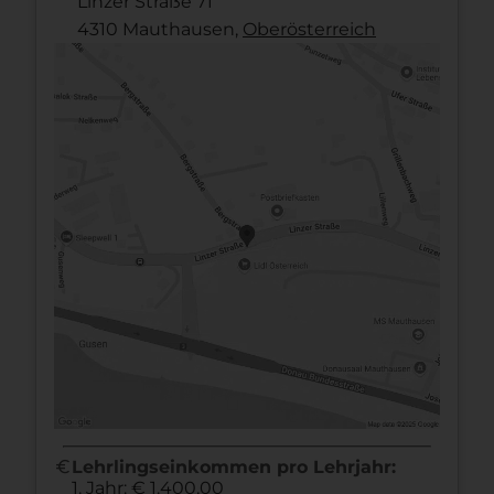
Linzer Straße 71
4310 Mauthausen,
Ober­österreich
euro
Lehrlingseinkommen pro Lehrjahr:
1. Jahr: € 1.400,00