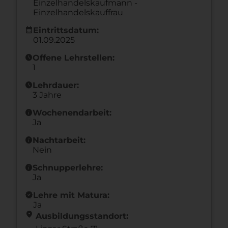
Einzelhandelskaufmann -
Einzelhandelskauffrau
calendar_month
Eintrittsdatum:
01.09.2025
schedule
Offene Lehrstellen:
1
schedule
Lehrdauer:
3 Jahre
info
Wochenendarbeit:
Ja
info
Nachtarbeit:
Nein
info
Schnupperlehre:
Ja
new_releases
Lehre mit Matura:
Ja
location_on
Ausbildungsstandort: