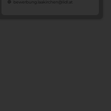
alternate_email
bewerbung.laakirchen@lidl.at