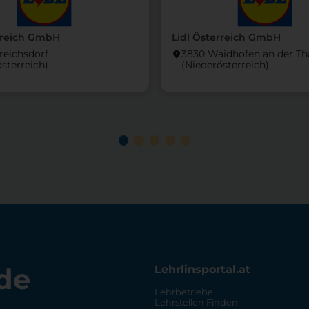
rreich GmbH
Lidl Österreich GmbH
reichsdorf
3830 Waidhofen an der T
location_on
österreich)
(Nieder­österreich)
de
Lehrlinsportal.at
Lehrbetriebe
Lehrstellen Finden