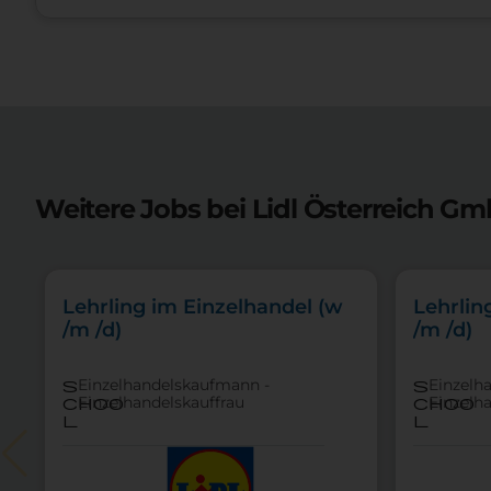
Weitere Jobs bei Lidl Österreich Gm
Lehrling im Einzelhandel (w
Lehrlin
/m /d)
/m /d)
Einzelhandelskaufmann -
Einzelh
s
s
Einzelhandelskauffrau
Einzelh
choo
choo
l
l