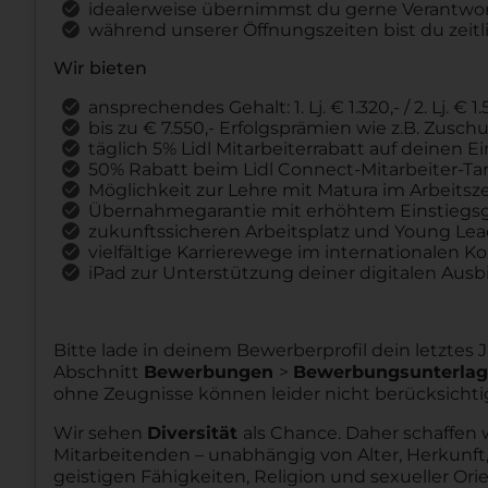
idealerweise übernimmst du gerne Verantw
während unserer Öffnungszeiten bist du zeitli
Wir bieten
ansprechendes Gehalt: 1. Lj. € 1.320,- / 2. Lj. € 1.5
bis zu € 7.550,- Erfolgsprämien wie z.B. Zus
täglich 5% Lidl Mitarbeiterrabatt auf deinen 
50% Rabatt beim Lidl Connect-Mitarbeiter-Tar
Möglichkeit zur Lehre mit Matura im Arbeitsz
Übernahmegarantie mit erhöhtem Einstiegsg
zukunftssicheren Arbeitsplatz und Young Le
vielfältige Karrierewege im internationalen K
iPad zur Unterstützung deiner digitalen Ausb
Bitte lade in deinem Bewerberprofil dein letztes
Abschnitt
Bewerbungen
>
Bewerbungsunterla
ohne Zeugnisse können leider nicht berücksichti
Wir sehen
Diversität
als Chance. Daher schaffen 
Mitarbeitenden – unabhängig von Alter, Herkunft,
geistigen Fähigkeiten, Religion und sexueller Ori