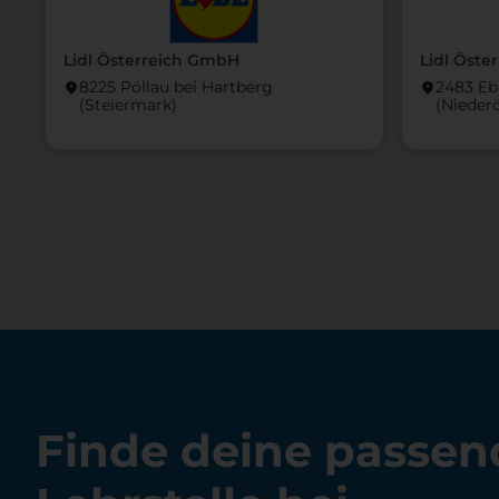
Lidl Österreich GmbH
Lidl Öste
8225 Pöllau bei Hartberg
2483 Eb
location_on
location_on
(Steier­mark)
(Nieder­
Finde deine passen