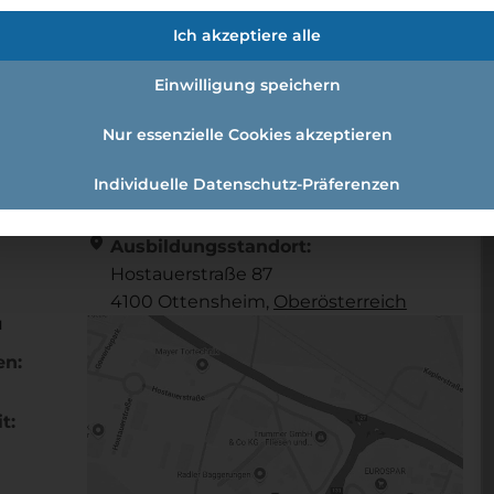
/d)
Ich akzeptiere alle
Einwilligung speichern
l (w /m /d)
Nur essenzielle Cookies akzeptieren
Individuelle Datenschutz-Präferenzen
Referenznummer: 462834
location_on
Ausbildungsstandort:
Hostauerstraße 87
4100 Ottensheim,
Ober­österreich
u
en:
t: