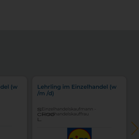
del (w
Lehrling im Einzelhandel (w
/m /d)
Einzelhandelskaufmann -
s
Einzelhandelskauffrau
choo
l