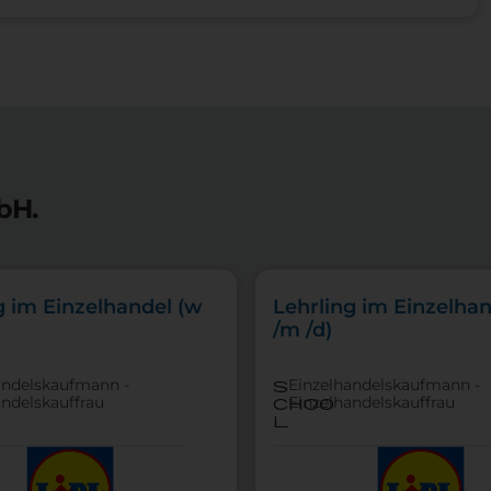
bH.
g im Einzelhandel (w
Lehrling im Einzelhan
/m /d)
andelskaufmann -
Einzelhandelskaufmann -
s
andelskauffrau
Einzelhandelskauffrau
choo
l