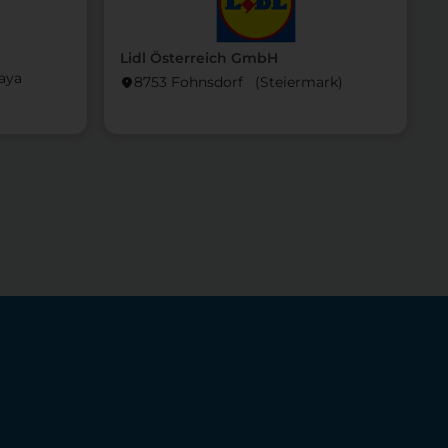
L
Lidl Österreich GmbH
haya
locati
8753 Fohnsdorf (Steier­mark)
location_on