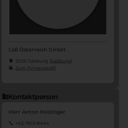
Lidl Österreich GmbH
location_on
5020 Salzburg
(Salzburg)
apartment
Zum Firmenprofil
Kontaktperson
domain
Herr Anton Holzinger
call
+43-7613-8444