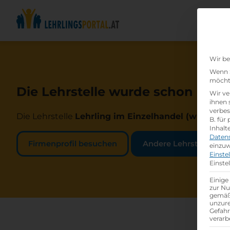
Wir be
Wenn S
möchte
Die Lehrstelle wurde schon beset
Wir ve
ihnen 
verbes
Die Lehrstelle
Lehrling im Einzelhandel (w /m /d)
b
B. für
Inhalt
Daten
Firmenprofil besuchen
Andere Lehrstelle suc
einzuw
Einste
Einste
Einige
zur Nu
gemäß 
unzure
Gefah
verarb