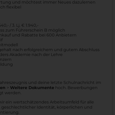
ortung und möchtest immer Neues dazulernen
ch flexibel
40,- / 3. Lj. € 1.940,-
chuss zum Führerschein B möglich
Einkauf und Rabatte bei 600 Anbietern
if
eitmodell
ehalt nach erfolgreichem und gutem Abschluss
aders Akademie nach der Lehre
onzern
ildung
 Jahreszeugnis und deine letzte Schulnachricht im
gen
>
Weitere Dokumente
hoch. Bewerbungen
gt werden.
wir ein wertschätzendes Arbeitsumfeld für alle
 geschlechtlicher Identität, körperlichen und
entierung.