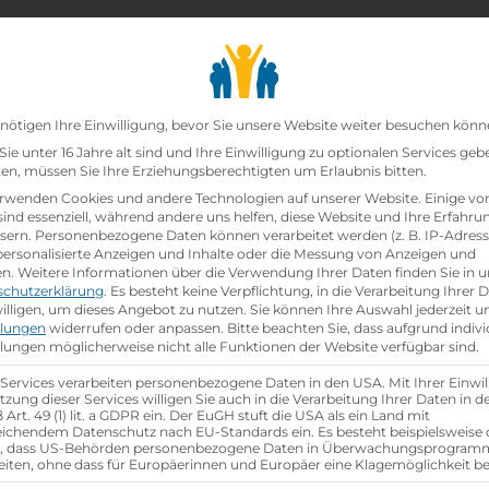
chair_alt
search
school
Lehrbetriebe
Lehrstellen Finden
Lehrb
Datenschutz-Präfer
nötigen Ihre Einwilligung, bevor Sie unsere Website weiter besuchen könn
ie unter 16 Jahre alt sind und Ihre Einwilligung zu optionalen Services geb
n, müssen Sie Ihre Erziehungsberechtigten um Erlaubnis bitten.
zt!
rwenden Cookies und andere Technologien auf unserer Website. Einige vo
sind essenziell, während andere uns helfen, diese Website und Ihre Erfahru
sern.
Personenbezogene Daten können verarbeitet werden (z. B. IP-Adresse
ei
Lidl Österreich GmbH
ist schon
besetzt
.
 personalisierte Anzeigen und Inhalte oder die Messung von Anzeigen und
en.
Weitere Informationen über die Verwendung Ihrer Daten finden Sie in u
schutzerklärung
.
Es besteht keine Verpflichtung, in die Verarbeitung Ihrer 
hen
illigen, um dieses Angebot zu nutzen.
Sie können Ihre Auswahl jederzeit u
llungen
widerrufen oder anpassen.
Bitte beachten Sie, dass aufgrund indivi
llungen möglicherweise nicht alle Funktionen der Website verfügbar sind.
 Services verarbeiten personenbezogene Daten in den USA. Mit Ihrer Einwil
tzung dieser Services willigen Sie auch in die Verarbeitung Ihrer Daten in 
Art. 49 (1) lit. a GDPR ein. Der EuGH stuft die USA als ein Land mit
ichendem Datenschutz nach EU-Standards ein. Es besteht beispielsweise 
r, dass US-Behörden personenbezogene Daten in Überwachungsprogra
eiten, ohne dass für Europäerinnen und Europäer eine Klagemöglichkeit be