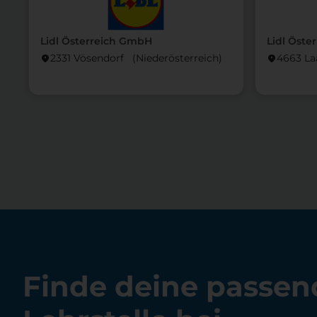
Lidl Österreich GmbH
Lidl Öste
2331 Vösendorf (Nieder­österreich)
4663 La
location_on
location_on
Finde deine passen