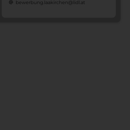
alternate_email
bewerbung.laakirchen@lidl.at