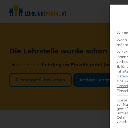
Wir be
Wenn S
möchte
Die Lehrstelle wurde schon beset
Wir ve
ihnen 
verbes
Die Lehrstelle
Lehrling im Einzelhandel (w /m /d)
b
B. für
Inhalt
Daten
Firmenprofil besuchen
Andere Lehrstelle suc
einzuw
Einste
Einste
Einige
zur Nu
gemäß 
unzure
Gefah
verarb