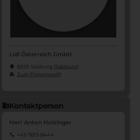
Lidl Österreich GmbH
location_on
5020 Salzburg
(Salzburg)
apartment
Zum Firmenprofil
Kontaktperson
domain
Herr Anton Holzinger
call
+43-7613-8444