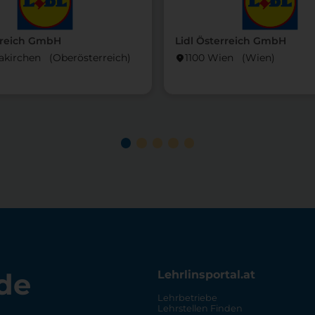
rreich GmbH
Lidl Österreich GmbH
akirchen (Ober­österreich)
1100 Wien (Wien)
location_on
de
Lehrlinsportal.at
Lehrbetriebe
Lehrstellen Finden