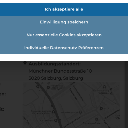
/d)
Ich akzeptiere alle
Einwilligung speichern
l (w /m /d)
Nur essenzielle Cookies akzeptieren
Individuelle Datenschutz-Präferenzen
Referenznummer: 464712
location_on
Ausbildungsstandort:
Münchner Bundesstraße 10
5020 Salzburg,
Salzburg
u
en:
t: