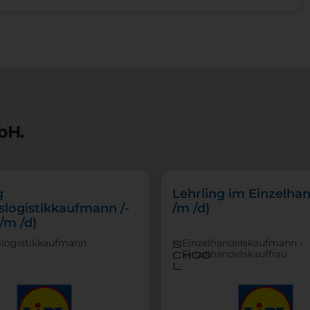
bH.
g
Lehrling im Einzelhan
slogistikkaufmann /-
/m /d)
/m /d)
slogistikkaufmann
Einzelhandelskaufmann -
s
Einzelhandelskauffrau
choo
l