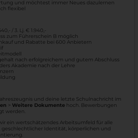
ortung und möchtest immer Neues dazulernen
ch flexibel
40,- / 3. Lj. € 1.940,-
chuss zum Führerschein B möglich
Einkauf und Rabatte bei 600 Anbietern
if
eitmodell
ehalt nach erfolgreichem und gutem Abschluss
aders Akademie nach der Lehre
onzern
ildung
 Jahreszeugnis und deine letzte Schulnachricht im
gen
>
Weitere Dokumente
hoch. Bewerbungen
gt werden.
wir ein wertschätzendes Arbeitsumfeld für alle
 geschlechtlicher Identität, körperlichen und
entierung.