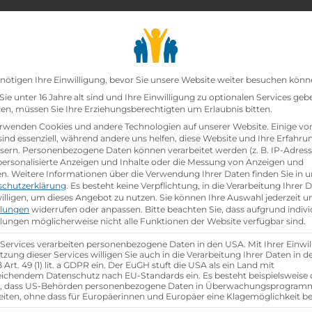
chair_alt
search
school
Lehrbetriebe
Lehrstellen Finden
Lehrb
Datenschutz-Präfer
nötigen Ihre Einwilligung, bevor Sie unsere Website weiter besuchen könn
ie unter 16 Jahre alt sind und Ihre Einwilligung zu optionalen Services geb
n, müssen Sie Ihre Erziehungsberechtigten um Erlaubnis bitten.
zt!
rwenden Cookies und andere Technologien auf unserer Website. Einige vo
sind essenziell, während andere uns helfen, diese Website und Ihre Erfahru
sern.
Personenbezogene Daten können verarbeitet werden (z. B. IP-Adresse
ei
Lidl Österreich GmbH
ist schon
besetzt
.
 personalisierte Anzeigen und Inhalte oder die Messung von Anzeigen und
en.
Weitere Informationen über die Verwendung Ihrer Daten finden Sie in u
schutzerklärung
.
Es besteht keine Verpflichtung, in die Verarbeitung Ihrer 
hen
illigen, um dieses Angebot zu nutzen.
Sie können Ihre Auswahl jederzeit u
llungen
widerrufen oder anpassen.
Bitte beachten Sie, dass aufgrund indivi
llungen möglicherweise nicht alle Funktionen der Website verfügbar sind.
 Services verarbeiten personenbezogene Daten in den USA. Mit Ihrer Einwil
tzung dieser Services willigen Sie auch in die Verarbeitung Ihrer Daten in 
Art. 49 (1) lit. a GDPR ein. Der EuGH stuft die USA als ein Land mit
ichendem Datenschutz nach EU-Standards ein. Es besteht beispielsweise 
r, dass US-Behörden personenbezogene Daten in Überwachungsprogra
eiten, ohne dass für Europäerinnen und Europäer eine Klagemöglichkeit be