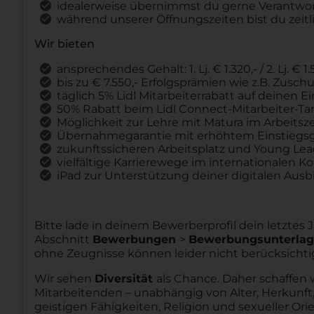
idealerweise übernimmst du gerne Verantw
während unserer Öffnungszeiten bist du zeitli
Wir bieten
ansprechendes Gehalt: 1. Lj. € 1.320,- / 2. Lj. € 1.5
bis zu € 7.550,- Erfolgsprämien wie z.B. Zus
täglich 5% Lidl Mitarbeiterrabatt auf deinen 
50% Rabatt beim Lidl Connect-Mitarbeiter-Tar
Möglichkeit zur Lehre mit Matura im Arbeitsz
Übernahmegarantie mit erhöhtem Einstiegsg
zukunftssicheren Arbeitsplatz und Young Le
vielfältige Karrierewege im internationalen K
iPad zur Unterstützung deiner digitalen Ausb
Bitte lade in deinem Bewerberprofil dein letztes
Abschnitt
Bewerbungen
>
Bewerbungsunterla
ohne Zeugnisse können leider nicht berücksichti
Wir sehen
Diversität
als Chance. Daher schaffen 
Mitarbeitenden – unabhängig von Alter, Herkunft,
geistigen Fähigkeiten, Religion und sexueller Ori