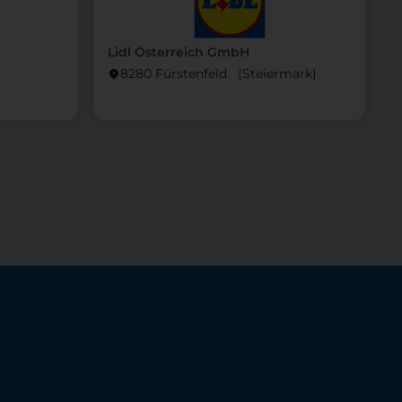
Lidl Österreich GmbH
L
8280 Fürstenfeld (Steier­mark)
location_on
locati