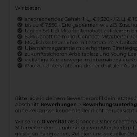
Wir bieten
ansprechendes Gehalt: 1. Lj. € 1.320,- / 2. Lj. € 1.5
bis zu € 7.550,- Erfolgsprämien wie z.B. Zus
täglich 5% Lidl Mitarbeiterrabatt auf deinen 
50% Rabatt beim Lidl Connect-Mitarbeiter-Tar
Möglichkeit zur Lehre mit Matura im Arbeitsz
Übernahmegarantie mit erhöhtem Einstiegsg
zukunftssicheren Arbeitsplatz und Young Le
vielfältige Karrierewege im internationalen K
iPad zur Unterstützung deiner digitalen Ausb
Bitte lade in deinem Bewerberprofil dein letztes
Abschnitt
Bewerbungen
>
Bewerbungsunterla
ohne Zeugnisse können leider nicht berücksichti
Wir sehen
Diversität
als Chance. Daher schaffen 
Mitarbeitenden – unabhängig von Alter, Herkunft,
geistigen Fähigkeiten, Religion und sexueller Ori