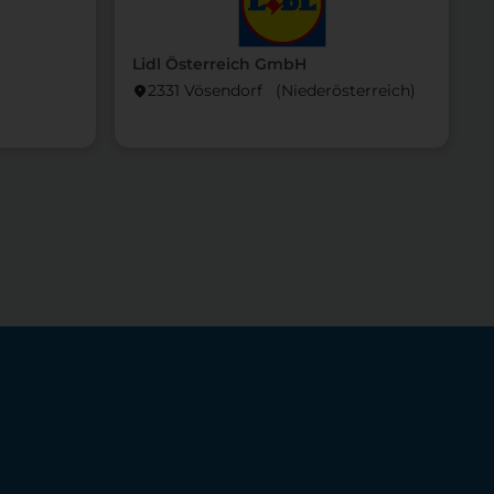
Lidl Österreich GmbH
L
2331 Vösendorf (Nieder­österreich)
location_on
locati