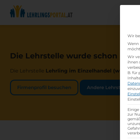
Wir be
Wenn S
möchte
Die Lehrstelle wurde schon beset
Wir ve
ihnen 
verbes
Die Lehrstelle
Lehrling im Einzelhandel (w /m /d)
b
B. für
Inhalt
Daten
Firmenprofil besuchen
Andere Lehrstelle suc
einzuw
Einste
Einste
Einige
zur Nu
gemäß 
unzure
Gefah
verarb