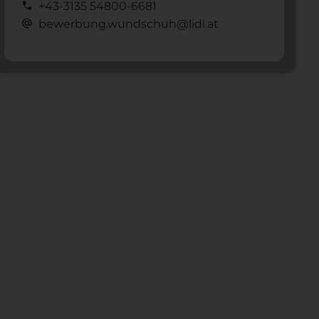
call
+43-3135 54800-6681
alternate_email
bewerbung.wundschuh@lidl.at