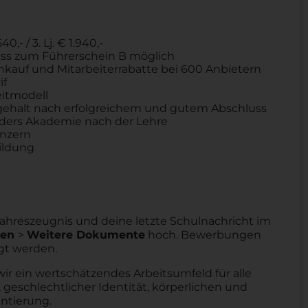
40,- / 3. Lj. € 1.940,-
chuss zum Führerschein B möglich
Einkauf und Mitarbeiterrabatte bei 600 Anbietern
if
eitmodell
ehalt nach erfolgreichem und gutem Abschluss
aders Akademie nach der Lehre
onzern
ildung
 Jahreszeugnis und deine letzte Schulnachricht im
gen
>
Weitere Dokumente
hoch. Bewerbungen
gt werden.
wir ein wertschätzendes Arbeitsumfeld für alle
 geschlechtlicher Identität, körperlichen und
entierung.