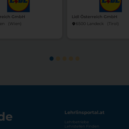
rreich GmbH
Lidl Österreich GmbH
ien (Wien)
6500 Landeck (Tirol)
location_on
de
Lehrlinsportal.at
Lehrbetriebe
Lehrstellen Finden