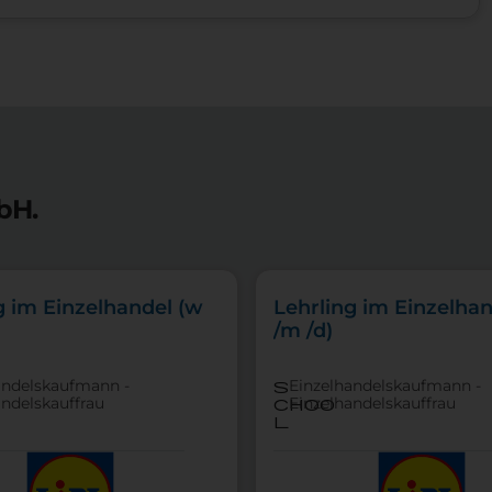
bH.
g im Einzelhandel (w
Lehrling im Einzelhan
/m /d)
andelskaufmann -
Einzelhandelskaufmann -
s
andelskauffrau
Einzelhandelskauffrau
choo
l