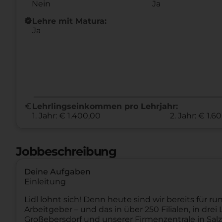
Nein
Ja
new_releases
Lehre mit Matura:
Ja
euro
Lehrlingseinkommen pro Lehrjahr:
1. Jahr: € 1.400,00
2. Jahr: € 1.6
Jobbeschreibung
Deine Aufgaben
Einleitung
Lidl lohnt sich! Denn heute sind wir bereits für ru
Arbeitgeber – und das in über 250 Filialen, in dr
Großebersdorf und unserer Firmenzentrale in Salzbu