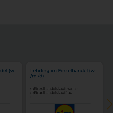
del (w
Lehrling im Einzelhandel (w
/m /d)
Einzelhandelskaufmann -
s
Einzelhandelskauffrau
choo
l