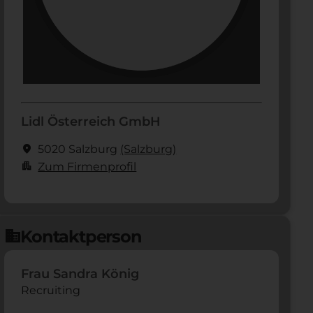
Lidl Österreich GmbH
location_on
5020 Salzburg
(Salzburg)
apartment
Zum Firmenprofil
Kontaktperson
domain
Frau Sandra König
Recruiting