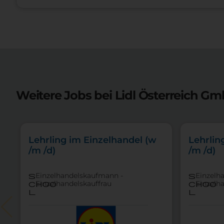
Weitere Jobs bei Lidl Österreich Gm
Lehrling im Einzelhandel (w
Lehrlin
/m /d)
/m /d)
Einzelhandelskaufmann -
Einzelh
s
s
Einzelhandelskauffrau
Einzelh
choo
choo
l
l