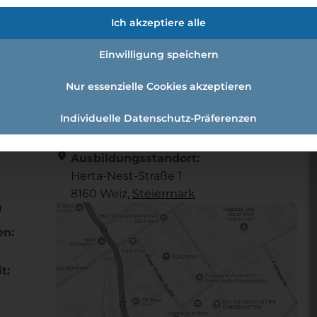
/d)
Ich akzeptiere alle
Einwilligung speichern
l (w /m /d)
Nur essenzielle Cookies akzeptieren
Individuelle Datenschutz-Präferenzen
Referenznummer: 466531
location_on
Ausbildungsstandort:
Herta-Nest-Straße 1
8160 Weiz,
Steier­mark
u
en:
t: