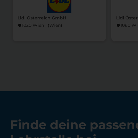
Lidl Österreich GmbH
Lidl Öste
1020 Wien (Wien)
1060 W
location_on
location_on
Finde deine passen