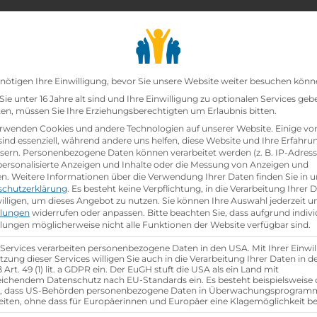
chair_alt
search
school
Lehrbetriebe
Lehrstellen Finden
Lehrb
Datenschutz-Präfer
nötigen Ihre Einwilligung, bevor Sie unsere Website weiter besuchen könn
ie unter 16 Jahre alt sind und Ihre Einwilligung zu optionalen Services geb
n, müssen Sie Ihre Erziehungsberechtigten um Erlaubnis bitten.
zt!
rwenden Cookies und andere Technologien auf unserer Website. Einige vo
sind essenziell, während andere uns helfen, diese Website und Ihre Erfahru
sern.
Personenbezogene Daten können verarbeitet werden (z. B. IP-Adresse
ei
Lidl Österreich GmbH
ist schon
besetzt
.
 personalisierte Anzeigen und Inhalte oder die Messung von Anzeigen und
en.
Weitere Informationen über die Verwendung Ihrer Daten finden Sie in u
schutzerklärung
.
Es besteht keine Verpflichtung, in die Verarbeitung Ihrer 
hen
illigen, um dieses Angebot zu nutzen.
Sie können Ihre Auswahl jederzeit u
llungen
widerrufen oder anpassen.
Bitte beachten Sie, dass aufgrund indivi
llungen möglicherweise nicht alle Funktionen der Website verfügbar sind.
 Services verarbeiten personenbezogene Daten in den USA. Mit Ihrer Einwil
tzung dieser Services willigen Sie auch in die Verarbeitung Ihrer Daten in 
Art. 49 (1) lit. a GDPR ein. Der EuGH stuft die USA als ein Land mit
ichendem Datenschutz nach EU-Standards ein. Es besteht beispielsweise 
r, dass US-Behörden personenbezogene Daten in Überwachungsprogra
eiten, ohne dass für Europäerinnen und Europäer eine Klagemöglichkeit be