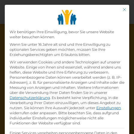
Mit di
Datenschutz-Präfer
Wir benötigen Ihre Einwilligung, bevor Sie unsere Website
weiter besuchen können.
Wenn Sie unter 16 Jahre alt sind und Ihre Einwilligung zu
optionalen Services geben möchten, müssen Sie Ihre
Die Lehrstelle wurde schon
Erziehungsberechtigten um Erlaubnis bitten.
Wir verwenden Cookies und andere Technologien auf unserer
besetzt!
Website. Einige von ihnen sind essenziell, während andere uns
helfen, diese Website und Ihre Erfahrung zu verbessern.
Personenbezogene Daten können verarbeitet werden (z. B. IP-
Die Lehrstelle
Lehrling im Einzelhandel (w /m
Adressen), z. B. für personalisierte Anzeigen und Inhalte oder die
/d)
bei
Lidl Österreich GmbH
ist schon
besetzt
.
Messung von Anzeigen und Inhalten.
Weitere Informationen
über die Verwendung Ihrer Daten finden Sie in unserer
Datenschutzerklärung
.
Es besteht keine Verpflichtung, in die
Firmenprofil besuchen
Verarbeitung Ihrer Daten einzuwilligen, um dieses Angebot zu
nutzen.
Sie können Ihre Auswahl jederzeit unter
Einstellungen
widerrufen oder anpassen.
Bitte beachten Sie, dass aufgrund
Andere Lehrstelle suchen
individueller Einstellungen möglicherweise nicht alle
Funktionen der Website verfügbar sind.
Einige Services verarbeiten personenbezogene Daten in den