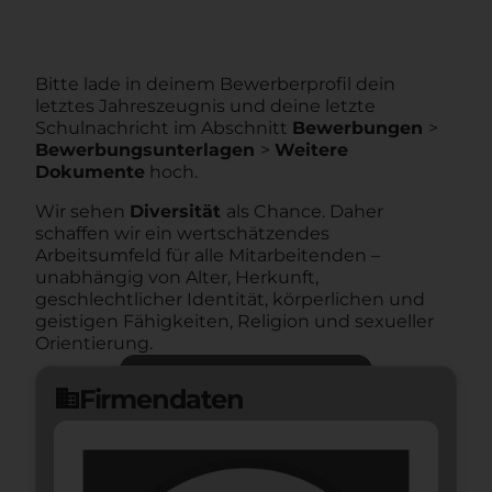
Bitte lade in deinem Bewerberprofil dein
letztes Jahreszeugnis und deine letzte
Schulnachricht im Abschnitt
Bewerbungen
>
Bewerbungsunterlagen
>
Weitere
Dokumente
hoch.
Wir sehen
Diversität
als Chance. Daher
schaffen wir ein wertschätzendes
Arbeitsumfeld für alle Mitarbeitenden –
unabhängig von Alter, Herkunft,
geschlechtlicher Identität, körperlichen und
geistigen Fähigkeiten, Religion und sexueller
Orientierung.
Jetzt bewerben
arrow_forward
Firmendaten
domain