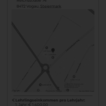
Reichsstraße 74
8472 Vogau,
Steier­mark
euro
Lehrlingseinkommen pro Lehrjahr:
1. Jahr: € 1.400,00