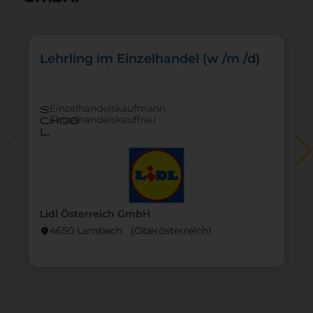
Lehrling im Einzelhandel (w /m /d)
Einzelhandelskaufmann -
s
Einzelhandelskauffrau
choo
l
Lidl Österreich GmbH
4650 Lambach (Ober­österreich)
location_on
lo