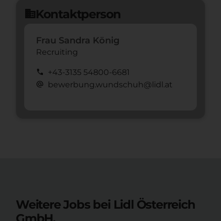
Kontaktperson
domain
Frau Sandra König
Recruiting
call
+43-3135 54800-6681
alternate_email
bewerbung.wundschuh@lidl.at
Weitere Jobs bei Lidl Österreich
GmbH.