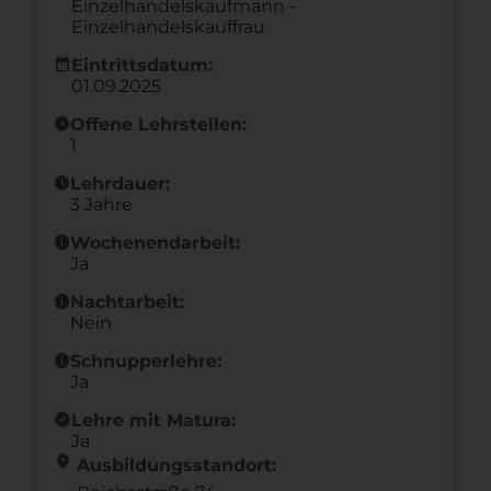
Einzelhandelskaufmann -
Einzelhandelskauffrau
calendar_month
Eintrittsdatum:
01.09.2025
schedule
Offene Lehrstellen:
1
schedule
Lehrdauer:
3 Jahre
info
Wochenendarbeit:
Ja
info
Nachtarbeit:
Nein
info
Schnupperlehre:
Ja
new_releases
Lehre mit Matura:
Ja
location_on
Ausbildungsstandort: