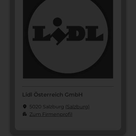
Lidl Österreich GmbH
location_on
5020 Salzburg
(Salzburg)
apartment
Zum Firmenprofil