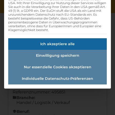
USA. Mit Ihrer Einwilligung zur Nutzung dieser Services willigen
Sie auch in die Verarbeitung Ihrer Daten in den USA gemäß Art.
49 (1) lit. a GDPR ein. Der EuGH stuft die USA als ein Land mit
unzureichendem Datenschutz nach EU-Standards ein. Es
besteht beispielsweise die Gefahr, dass US-Behörden
personenbezogene Daten in Überwachungsprogrammen
verarbeiten, ohne dass für Europäerinnen und Europäer eine
Klagemöglichkeit besteht.
Lehrling Im Einzelhandel (w
Ich akzeptiere alle
/m /d)
Einwilligung speichern
Home
»
Offene Lehrstellen
»
Lehrling im
Einzelhandel (w /m /d)
Nur essenzielle Cookies akzeptieren
Individuelle Datenschutz-Präferenzen
Details zur Lehrstelle
Referenznummer: 495851
folder
Branche:
Handel / Logistik / Verkauf
school
Beruf: