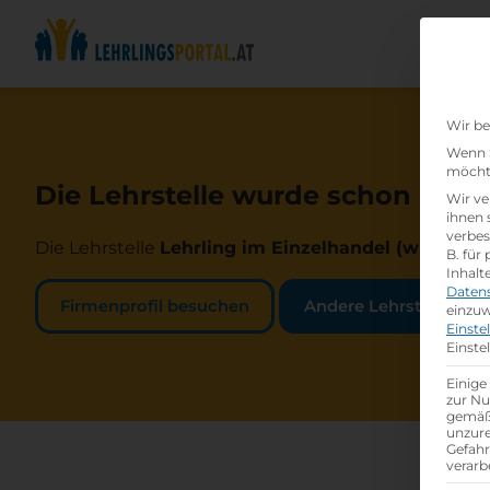
Wir be
Wenn S
möchte
Die Lehrstelle wurde schon beset
Wir ve
ihnen 
verbes
Die Lehrstelle
Lehrling im Einzelhandel (w /m /d)
b
B. für
Inhalt
Daten
Firmenprofil besuchen
Andere Lehrstelle suc
einzuw
Einste
Einste
Einige
zur Nu
gemäß 
unzure
Gefah
verarb