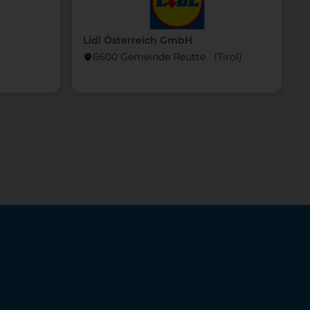
L
Lidl Österreich GmbH
locati
6600 Gemeinde Reutte (Tirol)
location_on