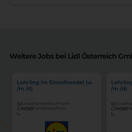
Weitere Jobs bei Lidl Österreich Gm
Lehrling im Einzelhandel (w
Lehrlin
/m /d)
/m /d)
Einzelhandelskaufmann -
Einzelh
s
s
Einzelhandelskauffrau
Einzelh
choo
choo
l
l