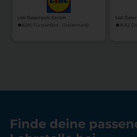
Lidl Österreich GmbH
Lidl Öste
8280 Fürstenfeld (Steier­mark)
8052 Gr
location_on
location_on
Finde deine passen