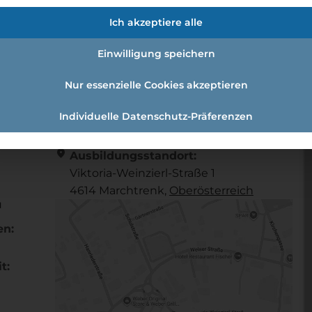
/d)
Ich akzeptiere alle
Einwilligung speichern
l (w /m /d)
Nur essenzielle Cookies akzeptieren
Individuelle Datenschutz-Präferenzen
Referenznummer: 608491
location_on
Ausbildungsstandort:
Viktoria-Weinzierl-Straße 1
4614 Marchtrenk,
Ober­österreich
u
en:
t: