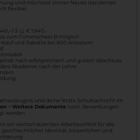
ortung und möchtest immer Neues dazulernen
ch flexibel
40,- / 3. Lj. € 1.940,-
chuss zum Führerschein B möglich
Einkauf und Rabatte bei 600 Anbietern
if
eitmodell
ehalt nach erfolgreichem und gutem Abschluss
aders Akademie nach der Lehre
onzern
ildung
 Jahreszeugnis und deine letzte Schulnachricht im
gen
>
Weitere Dokumente
hoch. Bewerbungen
gt werden.
wir ein wertschätzendes Arbeitsumfeld für alle
 geschlechtlicher Identität, körperlichen und
entierung.