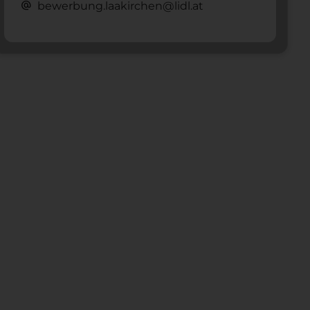
alternate_email
bewerbung.laakirchen@lidl.at