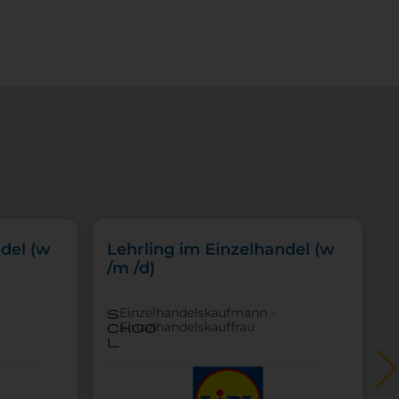
del (w
Lehrling im Einzelhandel (w
/m /d)
Einzelhandelskaufmann -
s
Einzelhandelskauffrau
choo
l