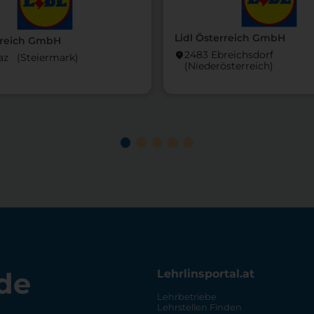
Lidl Österreich GmbH
rreich GmbH
2483 Ebreichsdorf
location_on
az (Steier­mark)
(Nieder­österreich)
de
Lehrlinsportal.at
Lehrbetriebe
Lehrstellen Finden