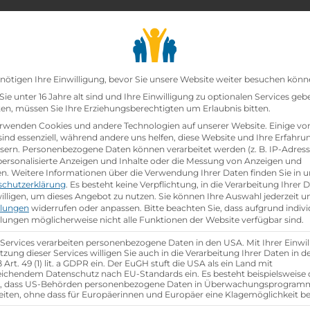
chair_alt
search
school
Lehrbetriebe
Lehrstellen Finden
Lehrb
Datenschutz-Präfer
nötigen Ihre Einwilligung, bevor Sie unsere Website weiter besuchen könn
ie unter 16 Jahre alt sind und Ihre Einwilligung zu optionalen Services geb
n, müssen Sie Ihre Erziehungsberechtigten um Erlaubnis bitten.
zt!
rwenden Cookies und andere Technologien auf unserer Website. Einige vo
sind essenziell, während andere uns helfen, diese Website und Ihre Erfahru
sern.
Personenbezogene Daten können verarbeitet werden (z. B. IP-Adresse
ei
Lidl Österreich GmbH
ist schon
besetzt
.
 personalisierte Anzeigen und Inhalte oder die Messung von Anzeigen und
en.
Weitere Informationen über die Verwendung Ihrer Daten finden Sie in u
schutzerklärung
.
Es besteht keine Verpflichtung, in die Verarbeitung Ihrer 
hen
illigen, um dieses Angebot zu nutzen.
Sie können Ihre Auswahl jederzeit u
llungen
widerrufen oder anpassen.
Bitte beachten Sie, dass aufgrund indivi
llungen möglicherweise nicht alle Funktionen der Website verfügbar sind.
 Services verarbeiten personenbezogene Daten in den USA. Mit Ihrer Einwil
tzung dieser Services willigen Sie auch in die Verarbeitung Ihrer Daten in 
Art. 49 (1) lit. a GDPR ein. Der EuGH stuft die USA als ein Land mit
ichendem Datenschutz nach EU-Standards ein. Es besteht beispielsweise 
r, dass US-Behörden personenbezogene Daten in Überwachungsprogra
eiten, ohne dass für Europäerinnen und Europäer eine Klagemöglichkeit be