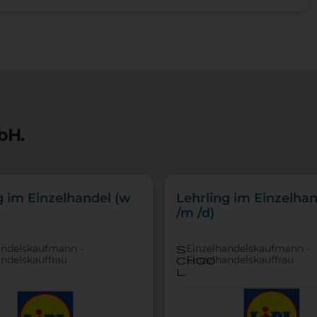
bH.
g im Einzelhandel (w
Lehrling im Einzelhan
/m /d)
andelskaufmann -
Einzelhandelskaufmann -
s
andelskauffrau
Einzelhandelskauffrau
choo
l