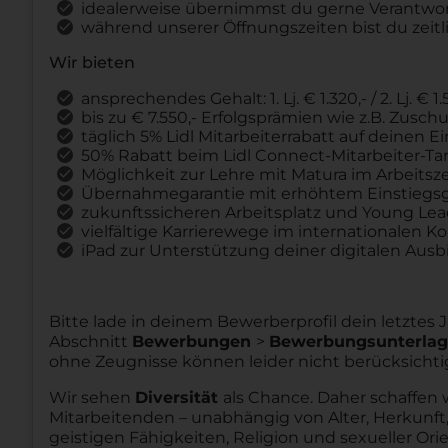
idealerweise übernimmst du gerne Verantw
während unserer Öffnungszeiten bist du zeitli
Wir bieten
ansprechendes Gehalt: 1. Lj. € 1.320,- / 2. Lj. € 1.5
bis zu € 7.550,- Erfolgsprämien wie z.B. Zus
täglich 5% Lidl Mitarbeiterrabatt auf deinen 
50% Rabatt beim Lidl Connect-Mitarbeiter-Tar
Möglichkeit zur Lehre mit Matura im Arbeitsz
Übernahmegarantie mit erhöhtem Einstiegsg
zukunftssicheren Arbeitsplatz und Young Le
vielfältige Karrierewege im internationalen K
iPad zur Unterstützung deiner digitalen Ausb
Bitte lade in deinem Bewerberprofil dein letztes
Abschnitt
Bewerbungen
>
Bewerbungsunterla
ohne Zeugnisse können leider nicht berücksichti
Wir sehen
Diversität
als Chance. Daher schaffen 
Mitarbeitenden – unabhängig von Alter, Herkunft,
geistigen Fähigkeiten, Religion und sexueller Ori