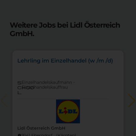
Weitere Jobs bei Lidl Österreich
GmbH.
Lehrling im Einzelhandel (w /m /d)
Einzelhandelskaufmann -
s
Einzelhandelskauffrau
choo
l
Lidl Österreich GmbH
9141 Eberndorf (Kärnten)
location_on
lo