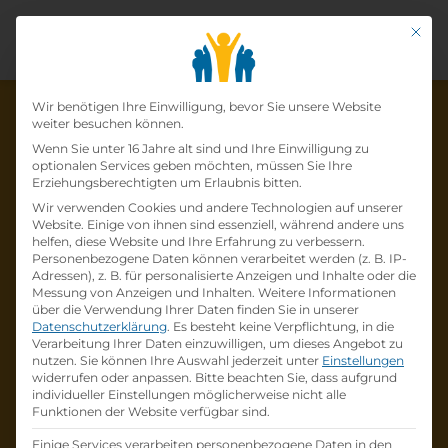
Mit di
Datenschutz-Präfer
Wir benötigen Ihre Einwilligung, bevor Sie unsere Website
weiter besuchen können.
Wenn Sie unter 16 Jahre alt sind und Ihre Einwilligung zu
optionalen Services geben möchten, müssen Sie Ihre
Die Lehrstelle wurde schon
Erziehungsberechtigten um Erlaubnis bitten.
Wir verwenden Cookies und andere Technologien auf unserer
besetzt!
Website. Einige von ihnen sind essenziell, während andere uns
helfen, diese Website und Ihre Erfahrung zu verbessern.
Personenbezogene Daten können verarbeitet werden (z. B. IP-
Die Lehrstelle
Lehrling im Einzelhandel (w /m
Adressen), z. B. für personalisierte Anzeigen und Inhalte oder die
/d)
bei
Lidl Österreich GmbH
ist schon
besetzt
.
Messung von Anzeigen und Inhalten.
Weitere Informationen
über die Verwendung Ihrer Daten finden Sie in unserer
Datenschutzerklärung
.
Es besteht keine Verpflichtung, in die
Firmenprofil besuchen
Verarbeitung Ihrer Daten einzuwilligen, um dieses Angebot zu
nutzen.
Sie können Ihre Auswahl jederzeit unter
Einstellungen
widerrufen oder anpassen.
Bitte beachten Sie, dass aufgrund
Andere Lehrstelle suchen
individueller Einstellungen möglicherweise nicht alle
Funktionen der Website verfügbar sind.
Einige Services verarbeiten personenbezogene Daten in den