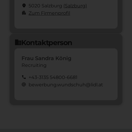
location_on
5020 Salzburg
(Salzburg)
apartment
Zum Firmenprofil
Kontaktperson
domain
Frau Sandra König
Recruiting
call
+43-3135 54800-6681
alternate_email
bewerbung.wundschuh@lidl.at