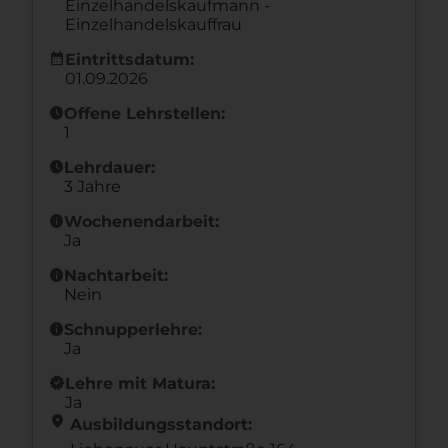
Einzelhandelskaufmann -
Einzelhandelskauffrau
calendar_month
Eintrittsdatum:
01.09.2026
schedule
Offene Lehrstellen:
1
schedule
Lehrdauer:
3 Jahre
info
Wochenendarbeit:
Ja
info
Nachtarbeit:
Nein
info
Schnupperlehre:
Ja
new_releases
Lehre mit Matura:
Ja
location_on
Ausbildungsstandort: