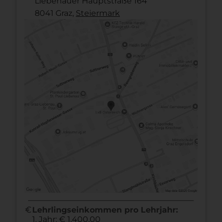
Liebenauer Hauptstraße 164
8041 Graz,
Steier­mark
euro
Lehrlingseinkommen pro Lehrjahr:
1. Jahr: € 1.400,00