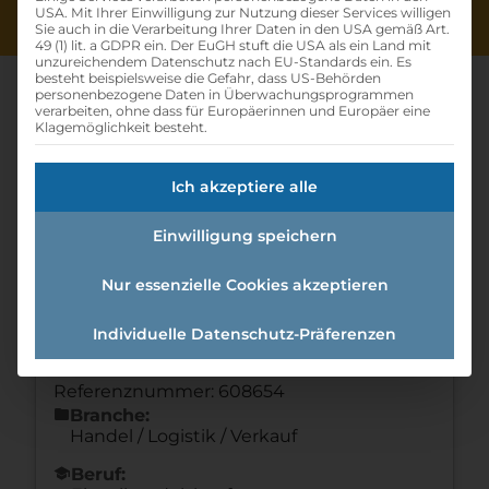
USA. Mit Ihrer Einwilligung zur Nutzung dieser Services willigen
Sie auch in die Verarbeitung Ihrer Daten in den USA gemäß Art.
49 (1) lit. a GDPR ein. Der EuGH stuft die USA als ein Land mit
unzureichendem Datenschutz nach EU-Standards ein. Es
besteht beispielsweise die Gefahr, dass US-Behörden
personenbezogene Daten in Überwachungsprogrammen
verarbeiten, ohne dass für Europäerinnen und Europäer eine
Klagemöglichkeit besteht.
Lehrling Im Einzelhandel (w
Ich akzeptiere alle
/m /d)
Einwilligung speichern
Home
»
Offene Lehrstellen
»
Lehrling im
Einzelhandel (w /m /d)
Nur essenzielle Cookies akzeptieren
Individuelle Datenschutz-Präferenzen
Details zur Lehrstelle
Referenznummer: 608654
folder
Branche:
Handel / Logistik / Verkauf
school
Beruf: