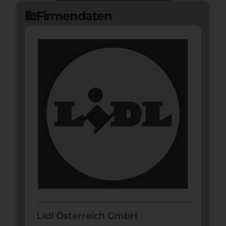
Jetzt bewerben
arrow_forward
Firmendaten
domain
Lidl Österreich GmbH