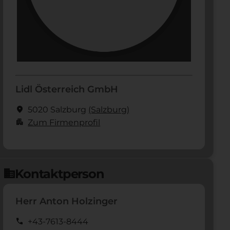
Lidl Österreich GmbH
location_on
5020 Salzburg
(Salzburg)
apartment
Zum Firmenprofil
Kontaktperson
domain
Herr Anton Holzinger
call
+43-7613-8444