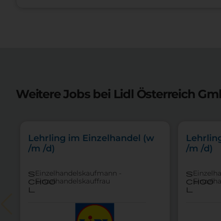
Weitere Jobs bei Lidl Österreich Gm
Lehrling im Einzelhandel (w
Lehrlin
/m /d)
/m /d)
Einzelhandelskaufmann -
Einzelh
s
s
Einzelhandelskauffrau
Einzelh
choo
choo
l
l