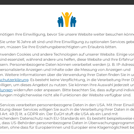
chair_alt
search
school
Lehrbetriebe
Lehrstellen Finden
Lehrb
Datenschutz-Präfer
nötigen Ihre Einwilligung, bevor Sie unsere Website weiter besuchen könn
ie unter 16 Jahre alt sind und Ihre Einwilligung zu optionalen Services geb
n, müssen Sie Ihre Erziehungsberechtigten um Erlaubnis bitten.
zt!
rwenden Cookies und andere Technologien auf unserer Website. Einige vo
sind essenziell, während andere uns helfen, diese Website und Ihre Erfahru
sern.
Personenbezogene Daten können verarbeitet werden (z. B. IP-Adresse
ei
Lidl Österreich GmbH
ist schon
besetzt
.
 personalisierte Anzeigen und Inhalte oder die Messung von Anzeigen und
en.
Weitere Informationen über die Verwendung Ihrer Daten finden Sie in u
schutzerklärung
.
Es besteht keine Verpflichtung, in die Verarbeitung Ihrer 
hen
illigen, um dieses Angebot zu nutzen.
Sie können Ihre Auswahl jederzeit u
llungen
widerrufen oder anpassen.
Bitte beachten Sie, dass aufgrund indivi
llungen möglicherweise nicht alle Funktionen der Website verfügbar sind.
 Services verarbeiten personenbezogene Daten in den USA. Mit Ihrer Einwil
tzung dieser Services willigen Sie auch in die Verarbeitung Ihrer Daten in 
Art. 49 (1) lit. a GDPR ein. Der EuGH stuft die USA als ein Land mit
ichendem Datenschutz nach EU-Standards ein. Es besteht beispielsweise 
r, dass US-Behörden personenbezogene Daten in Überwachungsprogra
eiten, ohne dass für Europäerinnen und Europäer eine Klagemöglichkeit be