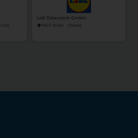
Lidl Österreich GmbH
L
rol)
1060 Wien (Wien)
location_on
locati