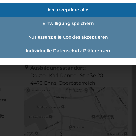
/d)
Ich akzeptiere alle
Einwilligung speichern
l (w /m /d)
Nur essenzielle Cookies akzeptieren
Individuelle Datenschutz-Präferenzen
Referenznummer: 608701
location_on
Ausbildungsstandort:
Doktor-Karl-Renner-Straße 20
4470 Enns,
Ober­österreich
u
en:
t: