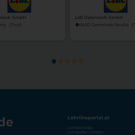
rreich GmbH
Lidl Österreich GmbH
enz (Tirol)
6600 Gemeinde Reutte (Ti
location_on
de
Lehrlinsportal.at
Lehrbetriebe
Lehrstellen Finden