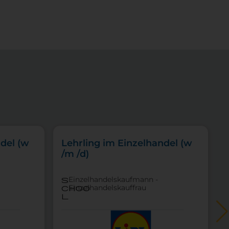
del (w
Lehrling im Einzelhandel (w
/m /d)
Einzelhandelskaufmann -
s
Einzelhandelskauffrau
choo
l