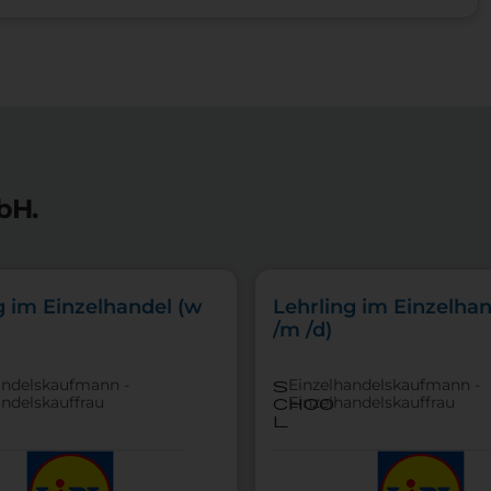
bH.
g im Einzelhandel (w
Lehrling im Einzelhan
/m /d)
andelskaufmann -
Einzelhandelskaufmann -
s
andelskauffrau
Einzelhandelskauffrau
choo
l