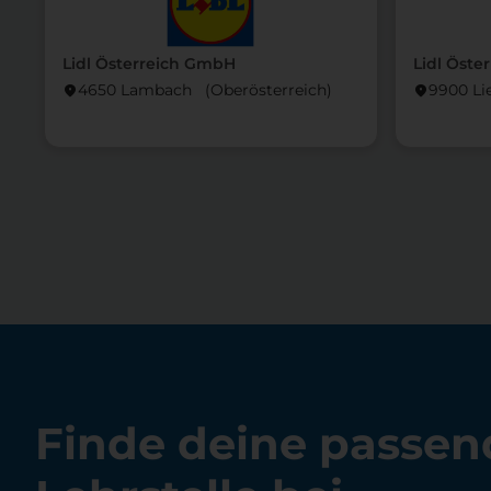
Lidl Österreich GmbH
Lidl Öste
4650 Lambach (Ober­österreich)
9900 Li
location_on
location_on
Finde deine passen