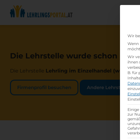
Wir be
Wenn S
möchte
Die Lehrstelle wurde schon beset
Wir ve
ihnen 
verbes
Die Lehrstelle
Lehrling im Einzelhandel (w /m /d)
b
B. für
Inhalt
Daten
Firmenprofil besuchen
Andere Lehrstelle suc
einzuw
Einste
Einste
Einige
zur Nu
gemäß 
unzure
Gefah
verarb