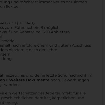
ortung und möchtest immer Neues dazulernen
ch flexibel
40,- / 3. Lj. € 1.940,-
chuss zum Führerschein B möglich
Einkauf und Rabatte bei 600 Anbietern
if
eitmodell
ehalt nach erfolgreichem und gutem Abschluss
aders Akademie nach der Lehre
onzern
ildung
 Jahreszeugnis und deine letzte Schulnachricht im
gen
>
Weitere Dokumente
hoch. Bewerbungen
gt werden.
wir ein wertschätzendes Arbeitsumfeld für alle
 geschlechtlicher Identität, körperlichen und
entierung.