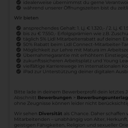
idealerweise übernimmst du gerne Verantw
während unserer Öffnungszeiten bist du zeitli
Wir bieten
ansprechendes Gehalt: 1. Lj. € 1.320,- / 2. Lj. € 1.5
bis zu € 7.550,- Erfolgsprämien wie z.B. Zus
täglich 5% Lidl Mitarbeiterrabatt auf deinen 
50% Rabatt beim Lidl Connect-Mitarbeiter-Tar
Möglichkeit zur Lehre mit Matura im Arbeitsz
Übernahmegarantie mit erhöhtem Einstiegsg
zukunftssicheren Arbeitsplatz und Young Le
vielfältige Karrierewege im internationalen K
iPad zur Unterstützung deiner digitalen Ausb
Bitte lade in deinem Bewerberprofil dein letztes
Abschnitt
Bewerbungen
>
Bewerbungsunterla
ohne Zeugnisse können leider nicht berücksichti
Wir sehen
Diversität
als Chance. Daher schaffen 
Mitarbeitenden – unabhängig von Alter, Herkunft,
geistigen Fähigkeiten, Religion und sexueller Ori