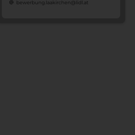
alternate_email
bewerbung.laakirchen@lidl.at