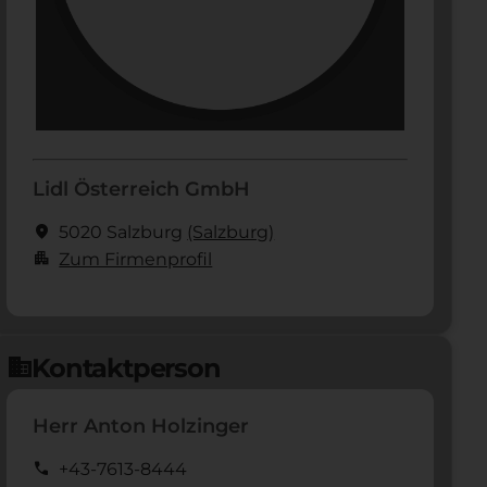
Lidl Österreich GmbH
location_on
5020 Salzburg
(Salzburg)
apartment
Zum Firmenprofil
Kontaktperson
domain
Herr Anton Holzinger
call
+43-7613-8444