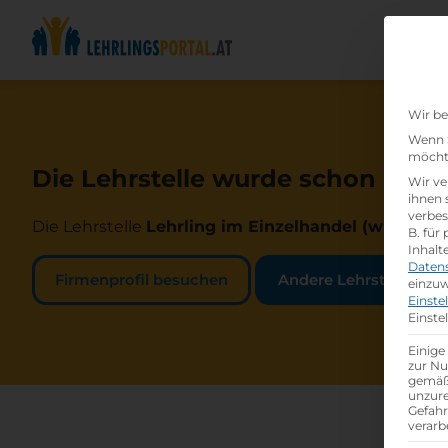
Wir be
Wenn S
möchte
Die Lehrstelle wurde schon beset
Wir ve
ihnen 
verbes
Die Lehrstelle
Lehrling im Einzelhandel (w /m /d)
b
B. für
Inhalt
Daten
Firmenprofil besuchen
Andere Lehrstelle suc
einzuw
Einste
Einste
Einige
zur Nu
gemäß 
unzure
Gefah
verarb