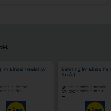
bH.
g im Einzelhandel (w
Lehrling im Einzelhan
/m /d)
andelskaufmann -
Einzelhandelskaufmann -
s
andelskauffrau
Einzelhandelskauffrau
choo
l