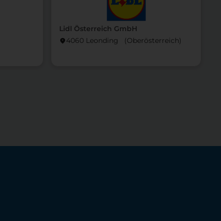
Lidl Österreich GmbH
L
4060 Leonding (Ober­österreich)
location_on
locati