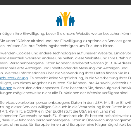
chair_alt
search
school
Lehrbetriebe
Lehrstellen Finden
Lehrb
Datenschutz-Präfer
nötigen Ihre Einwilligung, bevor Sie unsere Website weiter besuchen könn
ie unter 16 Jahre alt sind und Ihre Einwilligung zu optionalen Services geb
n, müssen Sie Ihre Erziehungsberechtigten um Erlaubnis bitten.
zt!
rwenden Cookies und andere Technologien auf unserer Website. Einige vo
sind essenziell, während andere uns helfen, diese Website und Ihre Erfahru
sern.
Personenbezogene Daten können verarbeitet werden (z. B. IP-Adresse
ei
Lidl Österreich GmbH
ist schon
besetzt
.
 personalisierte Anzeigen und Inhalte oder die Messung von Anzeigen und
en.
Weitere Informationen über die Verwendung Ihrer Daten finden Sie in u
schutzerklärung
.
Es besteht keine Verpflichtung, in die Verarbeitung Ihrer 
hen
illigen, um dieses Angebot zu nutzen.
Sie können Ihre Auswahl jederzeit u
llungen
widerrufen oder anpassen.
Bitte beachten Sie, dass aufgrund indivi
llungen möglicherweise nicht alle Funktionen der Website verfügbar sind.
 Services verarbeiten personenbezogene Daten in den USA. Mit Ihrer Einwil
tzung dieser Services willigen Sie auch in die Verarbeitung Ihrer Daten in 
Art. 49 (1) lit. a GDPR ein. Der EuGH stuft die USA als ein Land mit
ichendem Datenschutz nach EU-Standards ein. Es besteht beispielsweise 
r, dass US-Behörden personenbezogene Daten in Überwachungsprogra
eiten, ohne dass für Europäerinnen und Europäer eine Klagemöglichkeit be