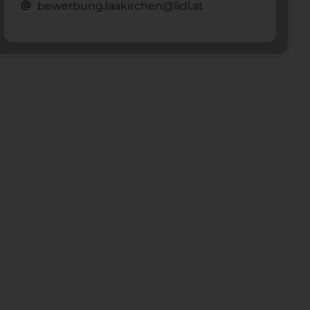
alternate_email
bewerbung.laakirchen@lidl.at