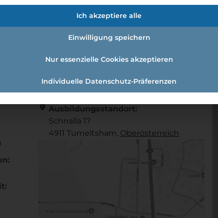
/d)
Ich akzeptiere alle
Einwilligung speichern
l (w /m /d)
Nur essenzielle Cookies akzeptieren
Individuelle Datenschutz-Präferenzen
Referenznummer: 608795
location_on
Ausbildungsstandort:
Schnalla 17
4911 Tumeltsham,
Ober­österreich
u
en:
t: