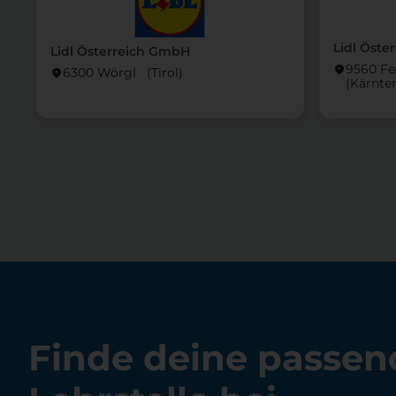
Lidl Öste
Lidl Österreich GmbH
9560 Fe
location_on
6300 Wörgl (Tirol)
location_on
(Kärnte
Finde deine passen