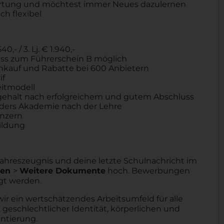
ortung und möchtest immer Neues dazulernen
ch flexibel
40,- / 3. Lj. € 1.940,-
chuss zum Führerschein B möglich
Einkauf und Rabatte bei 600 Anbietern
if
eitmodell
ehalt nach erfolgreichem und gutem Abschluss
aders Akademie nach der Lehre
onzern
ildung
 Jahreszeugnis und deine letzte Schulnachricht im
gen
>
Weitere Dokumente
hoch. Bewerbungen
gt werden.
wir ein wertschätzendes Arbeitsumfeld für alle
 geschlechtlicher Identität, körperlichen und
entierung.