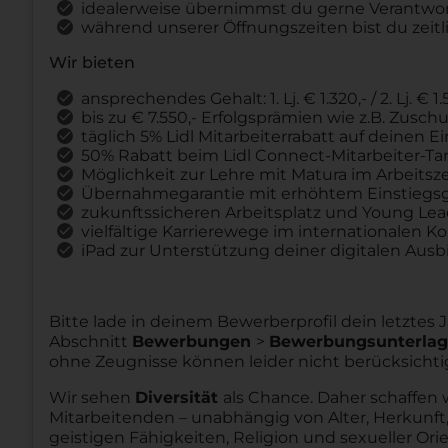
idealerweise übernimmst du gerne Verantw
während unserer Öffnungszeiten bist du zeitli
Wir bieten
ansprechendes Gehalt: 1. Lj. € 1.320,- / 2. Lj. € 1.5
bis zu € 7.550,- Erfolgsprämien wie z.B. Zus
täglich 5% Lidl Mitarbeiterrabatt auf deinen 
50% Rabatt beim Lidl Connect-Mitarbeiter-Tar
Möglichkeit zur Lehre mit Matura im Arbeitsz
Übernahmegarantie mit erhöhtem Einstiegsg
zukunftssicheren Arbeitsplatz und Young Le
vielfältige Karrierewege im internationalen K
iPad zur Unterstützung deiner digitalen Ausb
Bitte lade in deinem Bewerberprofil dein letztes
Abschnitt
Bewerbungen
>
Bewerbungsunterla
ohne Zeugnisse können leider nicht berücksichti
Wir sehen
Diversität
als Chance. Daher schaffen 
Mitarbeitenden – unabhängig von Alter, Herkunft,
geistigen Fähigkeiten, Religion und sexueller Ori