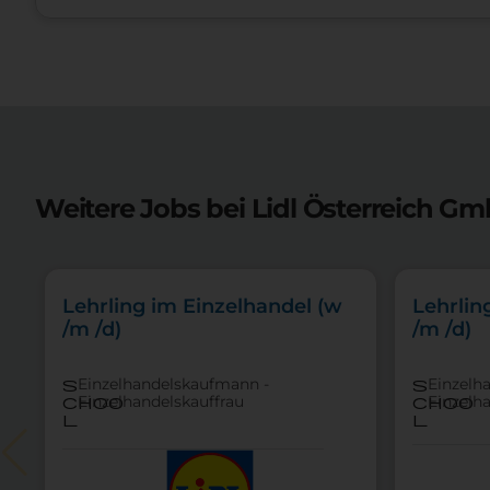
Weitere Jobs bei Lidl Österreich Gm
Lehrling im Einzelhandel (w
Lehrlin
/m /d)
/m /d)
Einzelhandelskaufmann -
Einzelh
s
s
Einzelhandelskauffrau
Einzelh
choo
choo
l
l