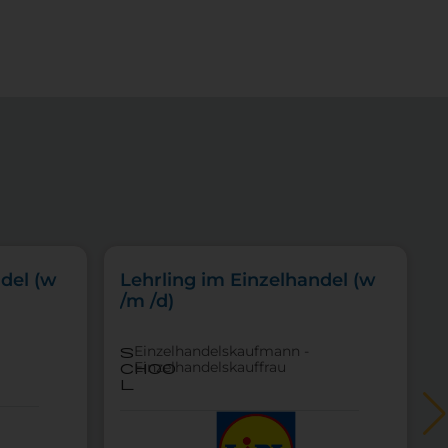
del (w
Lehrling im Einzelhandel (w
/m /d)
Einzelhandelskaufmann -
s
Einzelhandelskauffrau
choo
l