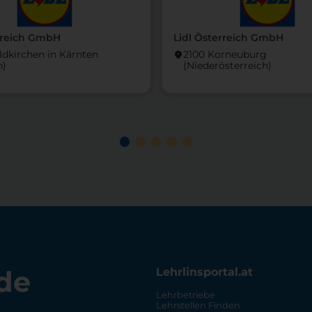
rreich GmbH
Lidl Österreich GmbH
ldkirchen in Kärnten
2100 Korneuburg
location_on
n)
(Nieder­österreich)
de
Lehrlinsportal.at
Lehrbetriebe
Lehrstellen Finden