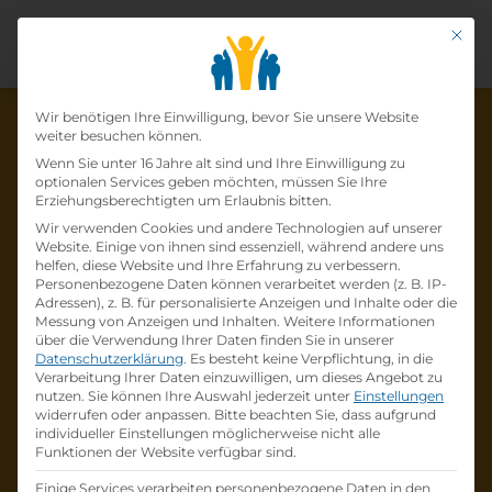
Mit di
Datenschutz-Präfer
Wir benötigen Ihre Einwilligung, bevor Sie unsere Website
weiter besuchen können.
Wenn Sie unter 16 Jahre alt sind und Ihre Einwilligung zu
optionalen Services geben möchten, müssen Sie Ihre
Die Lehrstelle wurde schon
Erziehungsberechtigten um Erlaubnis bitten.
Wir verwenden Cookies und andere Technologien auf unserer
besetzt!
Website. Einige von ihnen sind essenziell, während andere uns
helfen, diese Website und Ihre Erfahrung zu verbessern.
Personenbezogene Daten können verarbeitet werden (z. B. IP-
Die Lehrstelle
Lehrling im Einzelhandel (w /m
Adressen), z. B. für personalisierte Anzeigen und Inhalte oder die
/d)
bei
Lidl Österreich GmbH
ist schon
besetzt
.
Messung von Anzeigen und Inhalten.
Weitere Informationen
über die Verwendung Ihrer Daten finden Sie in unserer
Datenschutzerklärung
.
Es besteht keine Verpflichtung, in die
Firmenprofil besuchen
Verarbeitung Ihrer Daten einzuwilligen, um dieses Angebot zu
nutzen.
Sie können Ihre Auswahl jederzeit unter
Einstellungen
widerrufen oder anpassen.
Bitte beachten Sie, dass aufgrund
Andere Lehrstelle suchen
individueller Einstellungen möglicherweise nicht alle
Funktionen der Website verfügbar sind.
Einige Services verarbeiten personenbezogene Daten in den