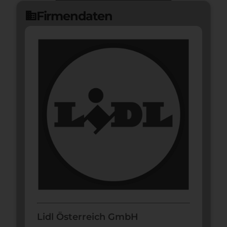
Jetzt bewerben
arrow_forward
Firmendaten
domain
Lidl Österreich GmbH