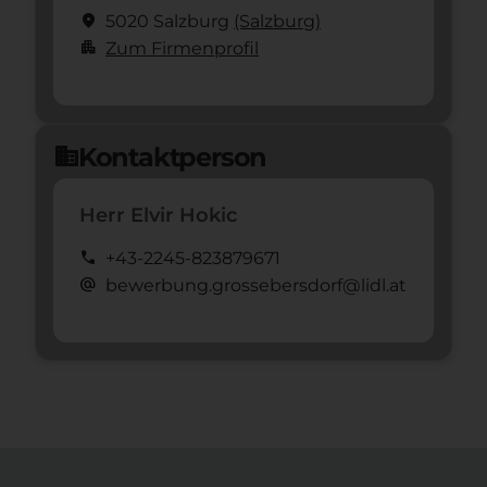
location_on
5020 Salzburg
(Salzburg)
apartment
Zum Firmenprofil
Kontaktperson
domain
Herr Elvir Hokic
call
+43-2245-823879671
alternate_email
bewerbung.grossebersdorf@lidl.at