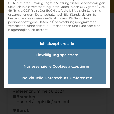
USA. Mit Ihrer Einwilligung zur Nutzung dieser Services willigen
Sie auch in die Verarbeitung Ihrer Daten in den USA gemäß Art.
49 (1) lit. a GDPR ein. Der EuGH stuft die USA als ein Land mit
unzureichendem Datenschutz nach EU-Standards ein. Es
besteht beispielsweise die Gefahr, dass US-Behörden
personenbezogene Daten in Überwachungsprogrammen
verarbeiten, ohne dass für Europäerinnen und Europäer eine
Klagemöglichkeit besteht.
Lehrling Im Einzelhandel (w
Ich akzeptiere alle
/m /d)
Einwilligung speichern
Home
»
Offene Lehrstellen
»
Lehrling im
Einzelhandel (w /m /d)
Nur essenzielle Cookies akzeptieren
Individuelle Datenschutz-Präferenzen
Details zur Lehrstelle
Referenznummer: 612327
folder
Branche:
Handel / Logistik / Verkauf
school
Beruf: