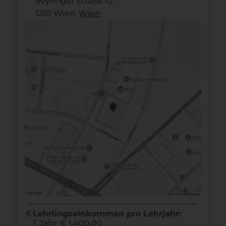
Seyringer Straße 10
1210 Wien,
Wien
euro
Lehrlingseinkommen pro Lehrjahr:
1. Jahr: € 1.400,00