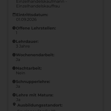
Einzelhandelskaufmann -
Einzelhandelskauffrau
calendar_month
Eintrittsdatum:
01.09.2026
schedule
Offene Lehrstellen:
1
schedule
Lehrdauer:
3 Jahre
info
Wochenendarbeit:
Ja
info
Nachtarbeit:
Nein
info
Schnupperlehre:
Ja
new_releases
Lehre mit Matura:
Ja
location_on
Ausbildungsstandort: