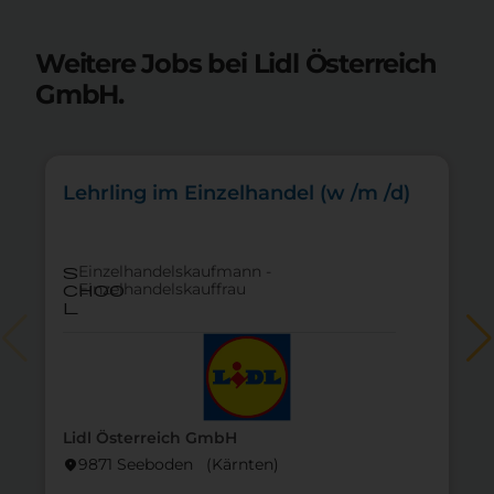
Weitere Jobs bei Lidl Österreich
GmbH.
Lehrling im Einzelhandel (w /m /d)
Einzelhandelskaufmann -
s
Einzelhandelskauffrau
choo
l
Lidl Österreich GmbH
9871 Seeboden (Kärnten)
location_on
lo