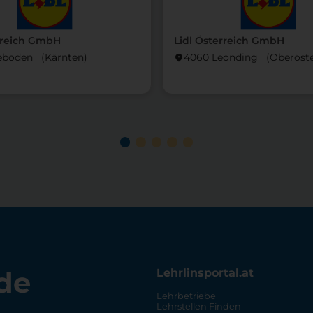
rreich GmbH
Lidl Österreich GmbH
eboden (Kärnten)
4060 Leonding (Ober­öste
location_on
de
Lehrlinsportal.at
Lehrbetriebe
Lehrstellen Finden