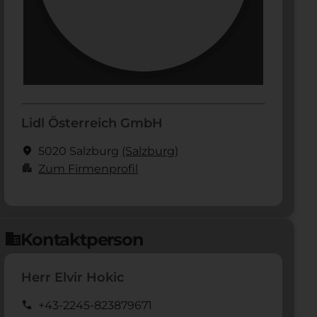
Lidl Österreich GmbH
location_on
5020 Salzburg
(Salzburg)
apartment
Zum Firmenprofil
Kontaktperson
domain
Herr Elvir Hokic
call
+43-2245-823879671