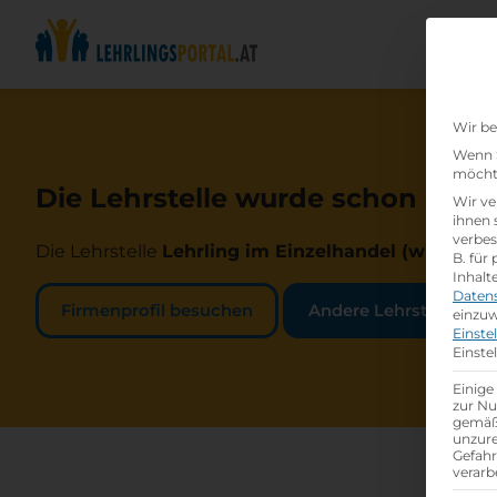
Wir be
Wenn S
möchte
Die Lehrstelle wurde schon beset
Wir ve
ihnen 
verbes
Die Lehrstelle
Lehrling im Einzelhandel (w /m /d)
b
B. für
Inhalt
Daten
Firmenprofil besuchen
Andere Lehrstelle suc
einzuw
Einste
Einste
Einige
zur Nu
gemäß 
unzure
Gefah
verarb