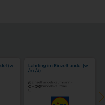
del (w
Lehrling im Einzelhandel (w
/m /d)
Einzelhandelskaufmann -
s
Einzelhandelskauffrau
choo
l