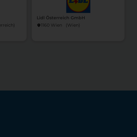
Lidl Österreich GmbH
L
rreich)
1160 Wien (Wien)
location_on
locati