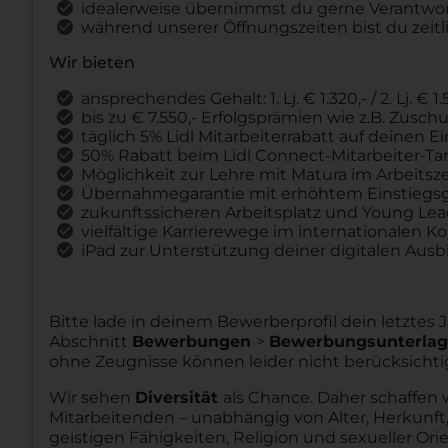
idealerweise übernimmst du gerne Verantw
während unserer Öffnungszeiten bist du zeitli
Wir bieten
ansprechendes Gehalt: 1. Lj. € 1.320,- / 2. Lj. € 1.5
bis zu € 7.550,- Erfolgsprämien wie z.B. Zus
täglich 5% Lidl Mitarbeiterrabatt auf deinen 
50% Rabatt beim Lidl Connect-Mitarbeiter-Tar
Möglichkeit zur Lehre mit Matura im Arbeitsz
Übernahmegarantie mit erhöhtem Einstiegsg
zukunftssicheren Arbeitsplatz und Young Le
vielfältige Karrierewege im internationalen K
iPad zur Unterstützung deiner digitalen Ausb
Bitte lade in deinem Bewerberprofil dein letztes
Abschnitt
Bewerbungen
>
Bewerbungsunterla
ohne Zeugnisse können leider nicht berücksichti
Wir sehen
Diversität
als Chance. Daher schaffen 
Mitarbeitenden – unabhängig von Alter, Herkunft,
geistigen Fähigkeiten, Religion und sexueller Ori