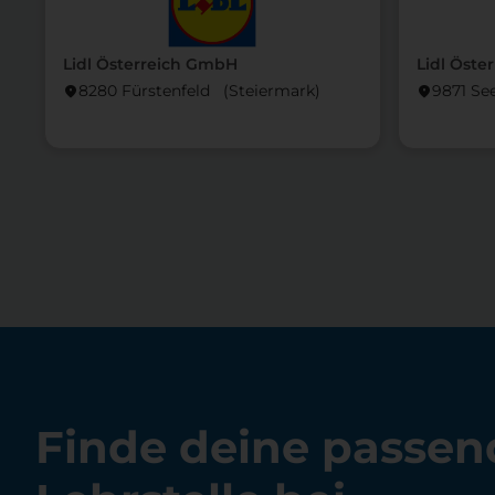
Lidl Österreich GmbH
Lidl Öste
8280 Fürstenfeld (Steier­mark)
9871 Se
location_on
location_on
Finde deine passen