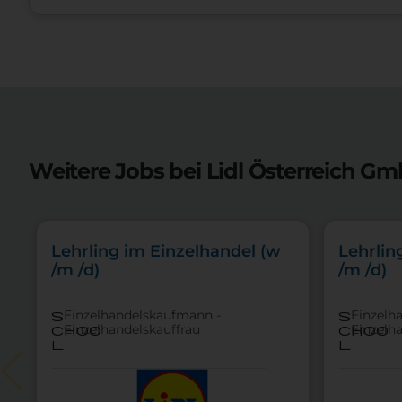
Weitere Jobs bei Lidl Österreich Gm
Lehrling im Einzelhandel (w
Lehrlin
/m /d)
/m /d)
Einzelhandelskaufmann -
Einzelh
s
s
Einzelhandelskauffrau
Einzelh
choo
choo
l
l