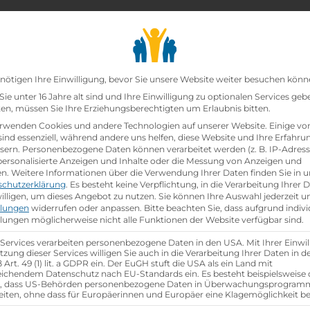
chair_alt
search
school
Lehrbetriebe
Lehrstellen Finden
Lehrb
Datenschutz-Präfer
nötigen Ihre Einwilligung, bevor Sie unsere Website weiter besuchen könn
ie unter 16 Jahre alt sind und Ihre Einwilligung zu optionalen Services geb
n, müssen Sie Ihre Erziehungsberechtigten um Erlaubnis bitten.
zt!
rwenden Cookies und andere Technologien auf unserer Website. Einige vo
sind essenziell, während andere uns helfen, diese Website und Ihre Erfahru
sern.
Personenbezogene Daten können verarbeitet werden (z. B. IP-Adresse
ei
Lidl Österreich GmbH
ist schon
besetzt
.
 personalisierte Anzeigen und Inhalte oder die Messung von Anzeigen und
en.
Weitere Informationen über die Verwendung Ihrer Daten finden Sie in u
schutzerklärung
.
Es besteht keine Verpflichtung, in die Verarbeitung Ihrer 
hen
illigen, um dieses Angebot zu nutzen.
Sie können Ihre Auswahl jederzeit u
llungen
widerrufen oder anpassen.
Bitte beachten Sie, dass aufgrund indivi
llungen möglicherweise nicht alle Funktionen der Website verfügbar sind.
 Services verarbeiten personenbezogene Daten in den USA. Mit Ihrer Einwil
tzung dieser Services willigen Sie auch in die Verarbeitung Ihrer Daten in 
Art. 49 (1) lit. a GDPR ein. Der EuGH stuft die USA als ein Land mit
ichendem Datenschutz nach EU-Standards ein. Es besteht beispielsweise 
r, dass US-Behörden personenbezogene Daten in Überwachungsprogra
eiten, ohne dass für Europäerinnen und Europäer eine Klagemöglichkeit be