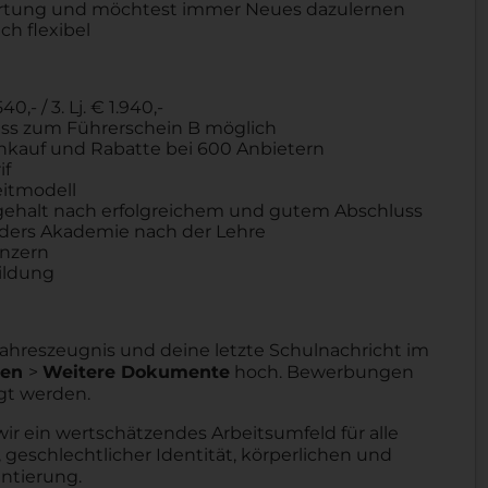
ortung und möchtest immer Neues dazulernen
ch flexibel
40,- / 3. Lj. € 1.940,-
chuss zum Führerschein B möglich
Einkauf und Rabatte bei 600 Anbietern
if
eitmodell
ehalt nach erfolgreichem und gutem Abschluss
aders Akademie nach der Lehre
onzern
ildung
 Jahreszeugnis und deine letzte Schulnachricht im
gen
>
Weitere Dokumente
hoch. Bewerbungen
gt werden.
wir ein wertschätzendes Arbeitsumfeld für alle
 geschlechtlicher Identität, körperlichen und
entierung.