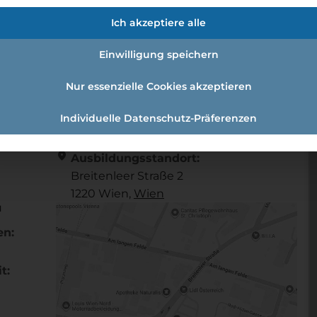
/d)
Ich akzeptiere alle
Einwilligung speichern
l (w /m /d)
Nur essenzielle Cookies akzeptieren
Individuelle Datenschutz-Präferenzen
Referenznummer: 614310
location_on
Ausbildungsstandort:
Breitenleer Straße 2
1220 Wien,
Wien
u
en:
t: