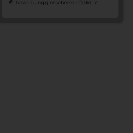
alternate_email
bewerbung.grossebersdorf@lidl.at