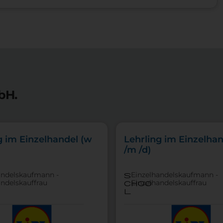
bH.
g im Einzelhandel (w
Lehrling im Einzelhan
/m /d)
andelskaufmann -
Einzelhandelskaufmann -
s
andelskauffrau
Einzelhandelskauffrau
choo
l