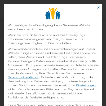
Mit di
Datenschutz-Präfer
Wir benötigen Ihre Einwilligung, bevor Sie unsere Website
weiter besuchen können.
Wenn Sie unter 16 Jahre alt sind und Ihre Einwilligung zu
Lehrling Im Einzelhandel (w
optionalen Services geben möchten, müssen Sie Ihre
Erziehungsberechtigten um Erlaubnis bitten.
/m /d)
Wir verwenden Cookies und andere Technologien auf unserer
Website. Einige von ihnen sind essenziell, während andere uns
helfen, diese Website und Ihre Erfahrung zu verbessern.
Home
»
Offene Lehrstellen
»
Lehrling im
Personenbezogene Daten können verarbeitet werden (z. B. IP-
Einzelhandel (w /m /d)
Adressen), z. B. für personalisierte Anzeigen und Inhalte oder die
Messung von Anzeigen und Inhalten.
Weitere Informationen
über die Verwendung Ihrer Daten finden Sie in unserer
Datenschutzerklärung
.
Es besteht keine Verpflichtung, in die
Details zur Lehrstelle
Verarbeitung Ihrer Daten einzuwilligen, um dieses Angebot zu
nutzen.
Sie können Ihre Auswahl jederzeit unter
Einstellungen
widerrufen oder anpassen.
Bitte beachten Sie, dass aufgrund
Referenznummer: 677911
individueller Einstellungen möglicherweise nicht alle
folder
Branche:
Funktionen der Website verfügbar sind.
Handel / Logistik / Verkauf
Einige Services verarbeiten personenbezogene Daten in den