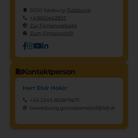
location_on
5020 Salzburg
(Salzburg)
call
+43662442833
captive_portal
Zur Firmenwebsite
apartment
Zum Firmenprofil
Kontaktperson
domain
Herr Elvir Hokic
call
+43-2245-823879671
alternate_email
bewerbung.grossebersdorf@lidl.at