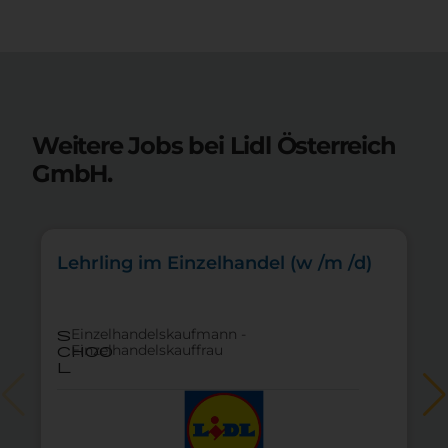
Weitere Jobs bei Lidl Österreich
GmbH.
Lehrling im Einzelhandel (w /m /d)
Einzelhandelskaufmann -
s
Einzelhandelskauffrau
choo
l