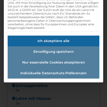
USA. Mit Ihrer Einwilligung zur Nutzung dieser Services willigen
school
Beruf:
Sie auch in die Verarbeitung Ihrer Daten in den USA gemäß Art.
Einzelhandelskaufmann -
49 (1) lit. a GDPR ein. Der EuGH stuft die USA als ein Land mit
Einzelhandelskauffrau
unzureichendem Datenschutz nach EU-Standards ein. Es
besteht beispielsweise die Gefahr, dass US-Behörden
calendar_month
personenbezogene Daten in Überwachungsprogrammen
Eintrittsdatum:
verarbeiten, ohne dass für Europäerinnen und Europäer eine
01.09.2026
Klagemöglichkeit besteht.
schedule
Offene Lehrstellen:
1
Ich akzeptiere alle
schedule
Lehrdauer:
3 Jahre
Einwilligung speichern
info
Wochenendarbeit:
Nur essenzielle Cookies akzeptieren
Ja
info
Nachtarbeit:
Individuelle Datenschutz-Präferenzen
Nein
info
Schnupperlehre:
Ja
new_releases
Lehre mit Matura:
Ja