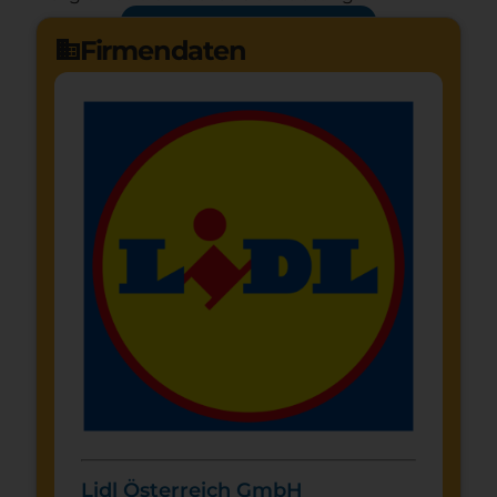
Jetzt bewerben
arrow_forward
Firmendaten
domain
Lidl Österreich GmbH