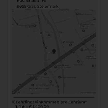
Puchstraße 199
8055 Graz,
Steier­mark
euro
Lehrlingseinkommen pro Lehrjahr:
1. Jahr: € 1.400,00