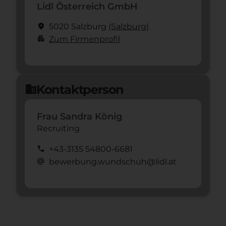
Lidl Österreich GmbH
location_on
5020 Salzburg
(Salzburg)
apartment
Zum Firmenprofil
Kontaktperson
domain
Frau Sandra König
Recruiting
call
+43-3135 54800-6681
alternate_email
bewerbung.wundschuh@lidl.at