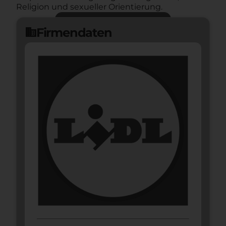
Religion und sexueller Orientierung.
Jetzt bewerben
arrow_forward
Firmendaten
domain