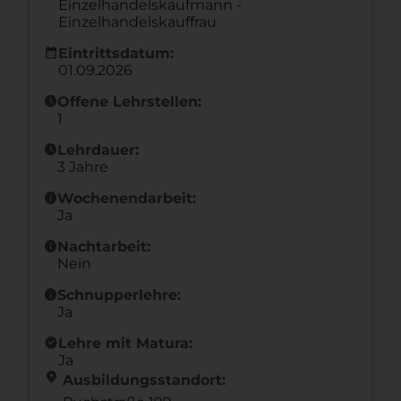
Einzelhandelskaufmann -
Einzelhandelskauffrau
calendar_month
Eintrittsdatum:
01.09.2026
schedule
Offene Lehrstellen:
1
schedule
Lehrdauer:
3 Jahre
info
Wochenendarbeit:
Ja
info
Nachtarbeit:
Nein
info
Schnupperlehre:
Ja
new_releases
Lehre mit Matura:
Ja
location_on
Ausbildungsstandort: