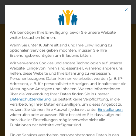
Mit di
Datenschutz-Präfer
Wir benötigen Ihre Einwilligung, bevor Sie unsere Website
weiter besuchen können.
Wenn Sie unter 16 Jahre alt sind und Ihre Einwilligung zu
optionalen Services geben möchten, müssen Sie Ihre
Die Lehrstelle wurde schon
Erziehungsberechtigten um Erlaubnis bitten.
Wir verwenden Cookies und andere Technologien auf unserer
besetzt!
Website. Einige von ihnen sind essenziell, während andere uns
helfen, diese Website und Ihre Erfahrung zu verbessern.
Personenbezogene Daten können verarbeitet werden (z. B. IP-
Die Lehrstelle
Lehrling im Einzelhandel (w /m
Adressen), z. B. für personalisierte Anzeigen und Inhalte oder die
/d)
bei
Lidl Österreich GmbH
ist schon
besetzt
.
Messung von Anzeigen und Inhalten.
Weitere Informationen
über die Verwendung Ihrer Daten finden Sie in unserer
Datenschutzerklärung
.
Es besteht keine Verpflichtung, in die
Firmenprofil besuchen
Verarbeitung Ihrer Daten einzuwilligen, um dieses Angebot zu
nutzen.
Sie können Ihre Auswahl jederzeit unter
Einstellungen
widerrufen oder anpassen.
Bitte beachten Sie, dass aufgrund
Andere Lehrstelle suchen
individueller Einstellungen möglicherweise nicht alle
Funktionen der Website verfügbar sind.
Einige Services verarbeiten personenbezogene Daten in den