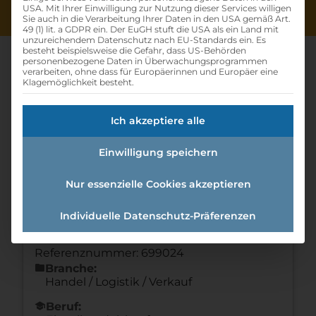
USA. Mit Ihrer Einwilligung zur Nutzung dieser Services willigen
Sie auch in die Verarbeitung Ihrer Daten in den USA gemäß Art.
49 (1) lit. a GDPR ein. Der EuGH stuft die USA als ein Land mit
unzureichendem Datenschutz nach EU-Standards ein. Es
besteht beispielsweise die Gefahr, dass US-Behörden
personenbezogene Daten in Überwachungsprogrammen
verarbeiten, ohne dass für Europäerinnen und Europäer eine
Klagemöglichkeit besteht.
Lehrling Im Einzelhandel (w
Ich akzeptiere alle
/m /d)
Einwilligung speichern
Home
»
Offene Lehrstellen
»
Lehrling im
Einzelhandel (w /m /d)
Nur essenzielle Cookies akzeptieren
Individuelle Datenschutz-Präferenzen
Details zur Lehrstelle
Referenznummer: 699024
folder
Branche:
Handel / Logistik / Verkauf
school
Beruf: