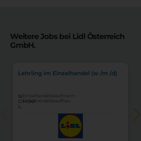
Weitere Jobs bei Lidl Österreich
GmbH.
Lehrling im Einzelhandel (w /m /d)
Einzelhandelskaufmann -
s
Einzelhandelskauffrau
choo
l