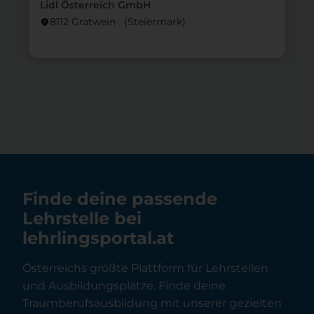
Lidl Österreich GmbH
8112 Gratwein (Steier­mark)
location_on
lo
Finde deine passende
Lehrstelle bei
lehrlingsportal.at
Österreichs größte Plattform für Lehrstellen
und Ausbildungsplätze. Finde deine
Traumberufsausbildung mit unserer gezielten