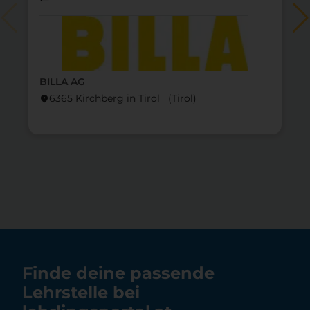
BILLA AG
6365 Kirchberg in Tirol (Tirol)
location_on
lo
Finde deine passende
Lehrstelle bei