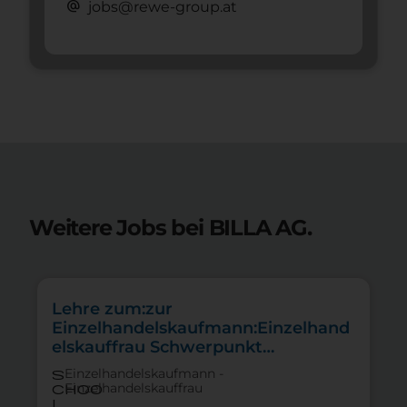
alternate_email
jobs@rewe-group.at
Weitere Jobs bei BILLA AG.
Lehre zum:zur
Einzelhandelskaufmann:Einzelhand
elskauffrau Schwerpunkt
Lebensmittel
Einzelhandelskaufmann -
s
Einzelhandelskauffrau
choo
l