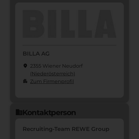
BILLA AG
location_on
2355 Wiener Neudorf
(Nieder­österreich)
apartment
Zum Firmenprofil
Kontaktperson
domain
Recruiting-Team REWE Group