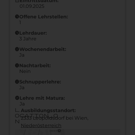
calendar_month
Eintrittsdatum:
01.09.2025
schedule
Offene Lehrstellen:
1
schedule
Lehrdauer:
3 Jahre
info
Wochenendarbeit:
Ja
info
Nachtarbeit:
Nein
info
Schnupperlehre:
Ja
new_releases
Lehre mit Matura:
Ja
l
Ausbildungsstandort:
ocation_o
2333 Leopoldsdorf bei Wien,
n
Nieder­österreich