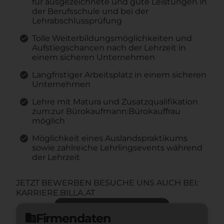
für ausgezeichnete und gute Leistungen in
der Berufsschule und bei der
Lehrabschlussprüfung
Tolle Weiterbildungsmöglichkeiten und
Aufstiegschancen nach der Lehrzeit in
einem sicheren Unternehmen
Langfristiger Arbeitsplatz in einem sicheren
Unternehmen
Lehre mit Matura und Zusatzqualifikation
zum:zur Bürokaufmann:Bürokauffrau
möglich
Möglichkeit eines Auslandspraktikums
sowie zahlreiche Lehrlingsevents während
der Lehrzeit
JETZT BEWERBEN BESUCHE UNS AUCH BEI:
KARRIERE.BILLA.AT
Jetzt bewerben
arrow_forward
Firmendaten
domain