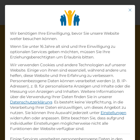
Mit di
Datenschutz-Präfer
Wir benötigen Ihre Einwilligung, bevor Sie unsere Website
weiter besuchen können.
Wenn Sie unter 16 Jahre alt sind und Ihre Einwilligung zu
optionalen Services geben möchten, müssen Sie Ihre
Die Lehrstelle wurde schon
Erziehungsberechtigten um Erlaubnis bitten.
Wir verwenden Cookies und andere Technologien auf unserer
besetzt!
Website. Einige von ihnen sind essenziell, während andere uns
helfen, diese Website und Ihre Erfahrung zu verbessern.
Personenbezogene Daten können verarbeitet werden (z. B. IP-
Die Lehrstelle
Lehrling Konditor:in
bei
BILLA
Adressen), z. B. für personalisierte Anzeigen und Inhalte oder die
AG
ist schon
besetzt
.
Messung von Anzeigen und Inhalten.
Weitere Informationen
über die Verwendung Ihrer Daten finden Sie in unserer
Datenschutzerklärung
.
Es besteht keine Verpflichtung, in die
Firmenprofil besuchen
Verarbeitung Ihrer Daten einzuwilligen, um dieses Angebot zu
nutzen.
Sie können Ihre Auswahl jederzeit unter
Einstellungen
widerrufen oder anpassen.
Bitte beachten Sie, dass aufgrund
Andere Lehrstelle suchen
individueller Einstellungen möglicherweise nicht alle
Funktionen der Website verfügbar sind.
Einige Services verarbeiten personenbezogene Daten in den