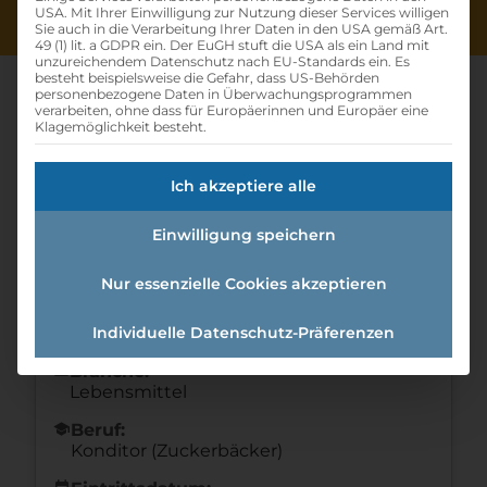
USA. Mit Ihrer Einwilligung zur Nutzung dieser Services willigen
Sie auch in die Verarbeitung Ihrer Daten in den USA gemäß Art.
49 (1) lit. a GDPR ein. Der EuGH stuft die USA als ein Land mit
unzureichendem Datenschutz nach EU-Standards ein. Es
besteht beispielsweise die Gefahr, dass US-Behörden
personenbezogene Daten in Überwachungsprogrammen
verarbeiten, ohne dass für Europäerinnen und Europäer eine
Klagemöglichkeit besteht.
Lehrling Konditor:in
Ich akzeptiere alle
Home
»
Offene Lehrstellen
»
Lehrling
Konditor:in
Einwilligung speichern
Nur essenzielle Cookies akzeptieren
Details zur Lehrstelle
Individuelle Datenschutz-Präferenzen
Referenznummer: 824935
folder
Branche:
Lebensmittel
school
Beruf:
Konditor (Zuckerbäcker)