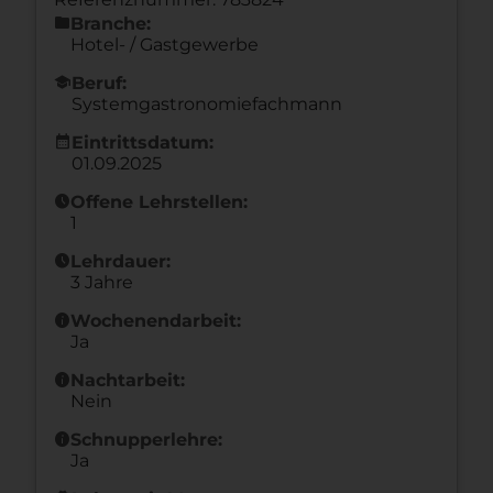
folder
Branche:
Hotel- / Gastgewerbe
school
Beruf:
Systemgastronomiefachmann
calendar_month
Eintrittsdatum:
01.09.2025
schedule
Offene Lehrstellen:
1
schedule
Lehrdauer:
3 Jahre
info
Wochenendarbeit:
Ja
info
Nachtarbeit:
Nein
info
Schnupperlehre:
Ja