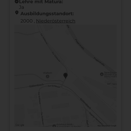
new_releases
Lehre mit Matura:
Ja
location_on
Ausbildungsstandort:
2000 ,
Nieder­österreich