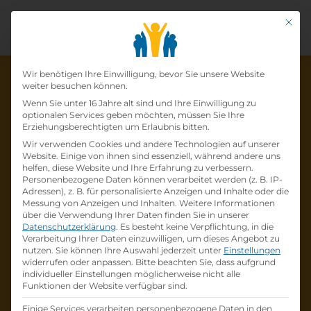
Mit di
Datenschutz-Präfer
Wir benötigen Ihre Einwilligung, bevor Sie unsere Website
weiter besuchen können.
Wenn Sie unter 16 Jahre alt sind und Ihre Einwilligung zu
optionalen Services geben möchten, müssen Sie Ihre
Die Lehrstelle wurde schon
Erziehungsberechtigten um Erlaubnis bitten.
Wir verwenden Cookies und andere Technologien auf unserer
besetzt!
Website. Einige von ihnen sind essenziell, während andere uns
helfen, diese Website und Ihre Erfahrung zu verbessern.
Personenbezogene Daten können verarbeitet werden (z. B. IP-
Die Lehrstelle
Lehrling
Adressen), z. B. für personalisierte Anzeigen und Inhalte oder die
Systemgastronomiefachmann:Systemgastro
Messung von Anzeigen und Inhalten.
Weitere Informationen
über die Verwendung Ihrer Daten finden Sie in unserer
nomiefachfrau
bei
BILLA AG
ist schon
besetzt
.
Datenschutzerklärung
.
Es besteht keine Verpflichtung, in die
Verarbeitung Ihrer Daten einzuwilligen, um dieses Angebot zu
nutzen.
Sie können Ihre Auswahl jederzeit unter
Einstellungen
Firmenprofil besuchen
widerrufen oder anpassen.
Bitte beachten Sie, dass aufgrund
individueller Einstellungen möglicherweise nicht alle
Funktionen der Website verfügbar sind.
Andere Lehrstelle suchen
Einige Services verarbeiten personenbezogene Daten in den