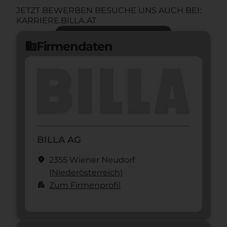
JETZT BEWERBEN BESUCHE UNS AUCH BEI:
KARRIERE.BILLA.AT
Jetzt bewerben
arrow_forward
Firmendaten
domain
BILLA AG
location_on
2355 Wiener Neudorf
(Nieder­österreich)
apartment
Zum Firmenprofil