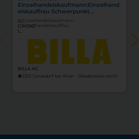
Einzelhandelskaufmann:Einzelhand
elskauffrau Schwerpunkt
Feinkostfachverkauf
Einzelhandelskaufmann -
s
Einzelhandelskauffrau
choo
l
BILLA AG
lo
2201 Gerasdorf bei Wien (Nieder­österreich)
location_on