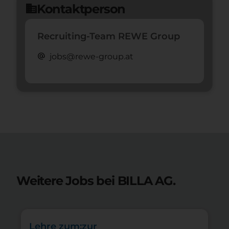
Kontaktperson
domain
Recruiting-Team REWE Group
alternate_email
jobs@rewe-group.at
Weitere Jobs bei BILLA AG.
Lehre zum:zur