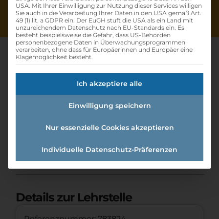
USA. Mit Ihrer Einwilligung zur Nutzung dieser Services willigen
Sie auch in die Verarbeitung Ihrer Daten in den USA gemäß Art.
49 (1) lit. a GDPR ein. Der EuGH stuft die USA als ein Land mit
unzureichendem Datenschutz nach EU-Standards ein. Es
besteht beispielsweise die Gefahr, dass US-Behörden
personenbezogene Daten in Überwachungsprogrammen
verarbeiten, ohne dass für Europäerinnen und Europäer eine
Klagemöglichkeit besteht.
Lehrling
Ich akzeptiere alle
Systemgastronomiefachmann
Einwilligung speichern
:systemgastronomiefachfrau
Nur essenzielle Cookies akzeptieren
Home
»
Offene Lehrstellen
»
Lehrling
Individuelle Datenschutz-Präferenzen
Systemgastronomiefachmann:Systemgastrono
miefachfrau
Details zur Lehrstelle
Referenznummer: 783824