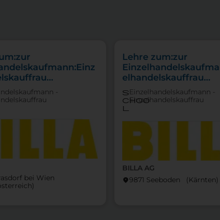
zum:zur
Lehre zum:zur
handelskaufmann:Einz
Einzelhandelskaufma
lskauffrau
elhandelskauffrau
punkt
Schwerpunkt
andelskaufmann -
Einzelhandelskaufmann -
s
tfachverkauf
Feinkostfachverkauf
andelskauffrau
Einzelhandelskauffrau
choo
l
BILLA AG
rasdorf bei Wien
9871 Seeboden (Kärnten)
location_on
österreich)