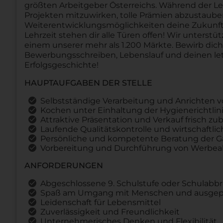
größten Arbeitgeber Österreichs. Während der Le
Projekten mitzuwirken, tolle Prämien abzustau
Weiterentwicklungsmöglichkeiten deine Zukunft 
Lehrzeit stehen dir alle Türen offen! Wir unterstü
einem unserer mehr als 1.200 Märkte. Bewirb dic
Bewerbungsschreiben, Lebenslauf und deinen let
Erfolgsgeschichte!
HAUPTAUFGABEN DER STELLE
Selbstständige Verarbeitung und Anrichten 
Kochen unter Einhaltung der Hygienerichtli
Attraktive Präsentation und Verkauf frisch zu
Laufende Qualitätskontrolle und wirtschaft
Persönliche und kompetente Beratung der G
Vorbereitung und Durchführung von Werbea
ANFORDERUNGEN
Abgeschlossene 9. Schulstufe oder Schulabb
Spaß am Umgang mit Menschen und ausgepr
Leidenschaft für Lebensmittel
Zuverlässigkeit und Freundlichkeit
Unternehmerisches Denken und Flexibilität