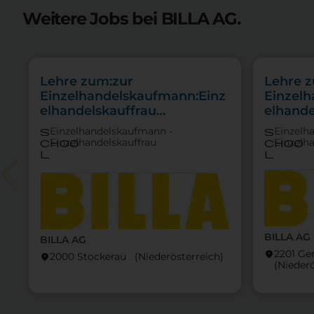
Weitere Jobs bei BILLA AG.
Lehre zum:zur
Lehre 
Einzelhandelskaufmann:Einz
Einzel
elhandelskauffrau
elhande
Schwerpunkt Lebensmittel
Schwer
Einzelhandelskaufmann -
Einzelh
s
s
Feinkos
Einzelhandelskauffrau
Einzelh
choo
choo
l
l
BILLA AG
BILLA AG
2201 Ge
location_on
2000 Stockerau (Nieder­österreich)
location_on
(Nieder­