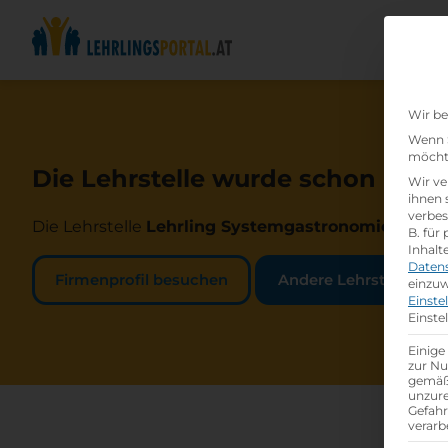
Wir be
Wenn S
möchte
Die Lehrstelle wurde schon beset
Wir ve
ihnen 
verbes
Die Lehrstelle
Lehrling Systemgastronomiefachm
B. für
Inhalt
Daten
Firmenprofil besuchen
Andere Lehrstelle suc
einzuw
Einste
Einste
Einige
zur Nu
gemäß 
unzure
Gefah
verarb