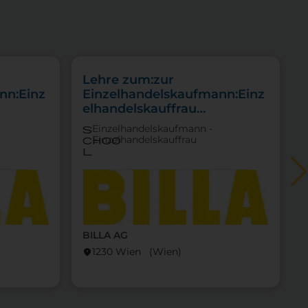
Lehre zum:zur
nn:Einz
Einzelhandelskaufmann:Einz
elhandelskauffrau
Schwerpunkt
Einzelhandelskaufmann -
s
Feinkostfachverkauf
Einzelhandelskauffrau
choo
l
BILLA AG
locati
1230 Wien (Wien)
location_on