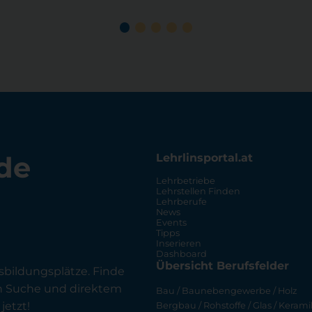
de
Lehrlinsportal.at
Lehrbetriebe
Lehrstellen Finden
Lehrberufe
News
Events
Tipps
Inserieren
Dashboard
Übersicht Berufsfelder
sbildungsplätze. Finde
en Suche und direktem
Bau / Baunebengewerbe / Holz
jetzt!
Bergbau / Rohstoffe / Glas / Keramik