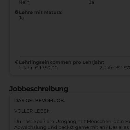
Nein
Ja
new_releases
Lehre mit Matura:
Ja
euro
Lehrlingseinkommen pro Lehrjahr:
1. Jahr: € 1.350,00
2. Jahr: € 1.5
Jobbeschreibung
DAS GELBEVOM JOB.
VOLLER LEBEN.
Du hast Spaß am Umgang mit Menschen, dein Herz 
Abwechslung und packst gerne mit an? Das alles u