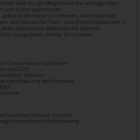
hrzeit hast du die Möglichkeit bei aufregenden
ben und durch spannende
selbst in die Hand zu nehmen. Auch nach der
tzen dich bei deiner Fach- oder Führungskarriere in
h jetzt über unsere Jobbörse mit deinem
zten Zeugnissen. Werde Teil unserer
von Convenience-Gerichten
nien (HACCP)
bereiteter Speisen
liche Handhabung der Produkte
äste
ktionen
recher:innen höherer Schulen
ägte Kund:innen-Orientierung