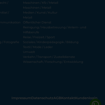
echt /
Maschinen / Kfz / Metall
Maschinen / Metall
ttel /
Medien / Kunst / Kultur
Metall
ekommunikation
Öffentlicher Dienst
Reinigung / Hausbetreuung / Anlern- und
Hilfsberufe
Reise / Freizeit / Sport
g / Fotografie
Soziales / Kinderpädagogik / Bildung
Textil / Mode / Leder
Umwelt
Verkehr / Transport / Zustelldienste
Wissenschaft / Forschung / Entwicklung
Impressum
Datenschutz
AGB
Kontakt
Kundenlogin