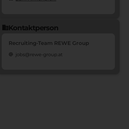
Kontaktperson
domain
Recruiting-Team REWE Group
alternate_email
jobs@rewe-group.at