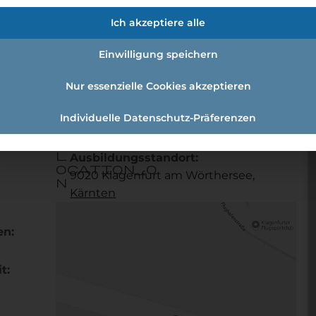
hmann:systemgastronomiefachfrau
Ich akzeptiere alle
Einwilligung speichern
onomiefachmann:Systemgastronomiefachfrau
Nur essenzielle Cookies akzeptieren
Individuelle Datenschutz-Präferenzen
Referenznummer: 887859
l
Ausbildungsstandort:
ocation_o
9020 Klagenfurt am Wörthersee,
n
Kärnten
en:
t: