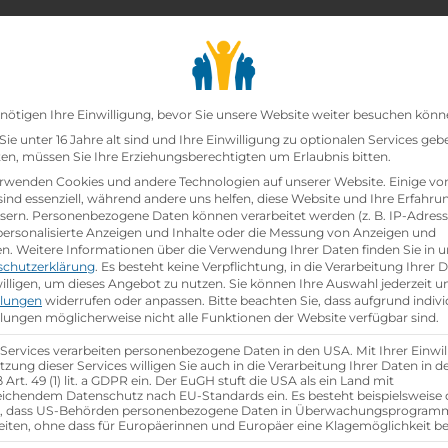
chair_alt
search
school
Lehrbetriebe
Lehrstellen Finden
Lehrb
Datenschutz-Präfer
nötigen Ihre Einwilligung, bevor Sie unsere Website weiter besuchen könn
ie unter 16 Jahre alt sind und Ihre Einwilligung zu optionalen Services geb
n, müssen Sie Ihre Erziehungsberechtigten um Erlaubnis bitten.
zt!
rwenden Cookies und andere Technologien auf unserer Website. Einige vo
sind essenziell, während andere uns helfen, diese Website und Ihre Erfahru
sern.
Personenbezogene Daten können verarbeitet werden (z. B. IP-Adresse
ann:Systemgastronomiefachfrau
bei
BILLA AG
ist sch
 personalisierte Anzeigen und Inhalte oder die Messung von Anzeigen und
en.
Weitere Informationen über die Verwendung Ihrer Daten finden Sie in u
schutzerklärung
.
Es besteht keine Verpflichtung, in die Verarbeitung Ihrer 
hen
illigen, um dieses Angebot zu nutzen.
Sie können Ihre Auswahl jederzeit u
llungen
widerrufen oder anpassen.
Bitte beachten Sie, dass aufgrund indivi
llungen möglicherweise nicht alle Funktionen der Website verfügbar sind.
 Services verarbeiten personenbezogene Daten in den USA. Mit Ihrer Einwil
tzung dieser Services willigen Sie auch in die Verarbeitung Ihrer Daten in 
Art. 49 (1) lit. a GDPR ein. Der EuGH stuft die USA als ein Land mit
ichendem Datenschutz nach EU-Standards ein. Es besteht beispielsweise 
r, dass US-Behörden personenbezogene Daten in Überwachungsprogra
eiten, ohne dass für Europäerinnen und Europäer eine Klagemöglichkeit be