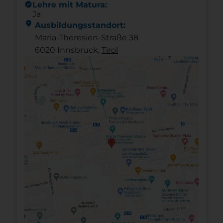
new_releases
Lehre mit Matura:
Ja
location_on
Ausbildungsstandort:
Maria-Theresien-Straße 38
6020 Innsbruck,
Tirol