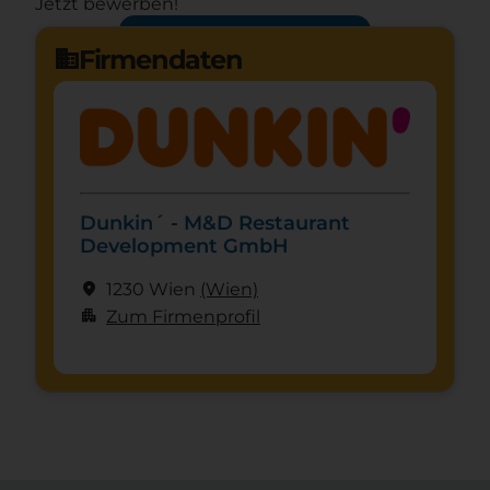
Jetzt bewerben!
Jetzt bewerben
arrow_forward
Firmendaten
domain
Dunkin´ - M&D Restaurant
Development GmbH
location_on
1230 Wien
(Wien)
apartment
Zum Firmenprofil