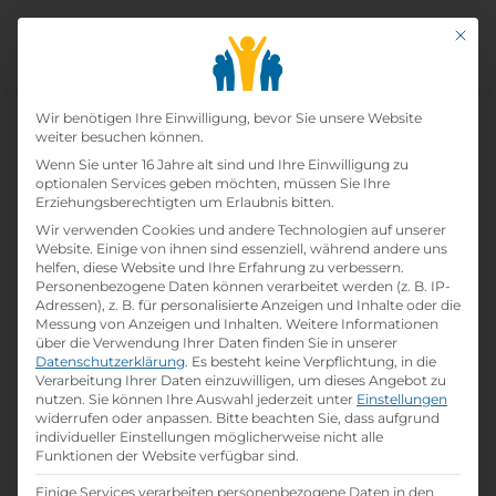
Mit di
Datenschutz-Präfer
Wir benötigen Ihre Einwilligung, bevor Sie unsere Website
weiter besuchen können.
Wenn Sie unter 16 Jahre alt sind und Ihre Einwilligung zu
Lehrlinge (m/w/d) Für Den
optionalen Services geben möchten, müssen Sie Ihre
Erziehungsberechtigten um Erlaubnis bitten.
Lehrberuf Als
Wir verwenden Cookies und andere Technologien auf unserer
Website. Einige von ihnen sind essenziell, während andere uns
Systemgastronomiefachkraft
helfen, diese Website und Ihre Erfahrung zu verbessern.
Personenbezogene Daten können verarbeitet werden (z. B. IP-
Adressen), z. B. für personalisierte Anzeigen und Inhalte oder die
Home
»
Offene Lehrstellen
»
Lehrlinge (m/w/d)
Messung von Anzeigen und Inhalten.
Weitere Informationen
über die Verwendung Ihrer Daten finden Sie in unserer
für den Lehrberuf als
Datenschutzerklärung
.
Es besteht keine Verpflichtung, in die
Systemgastronomiefachkraft
Verarbeitung Ihrer Daten einzuwilligen, um dieses Angebot zu
nutzen.
Sie können Ihre Auswahl jederzeit unter
Einstellungen
widerrufen oder anpassen.
Bitte beachten Sie, dass aufgrund
individueller Einstellungen möglicherweise nicht alle
Details zur Lehrstelle
Funktionen der Website verfügbar sind.
Einige Services verarbeiten personenbezogene Daten in den