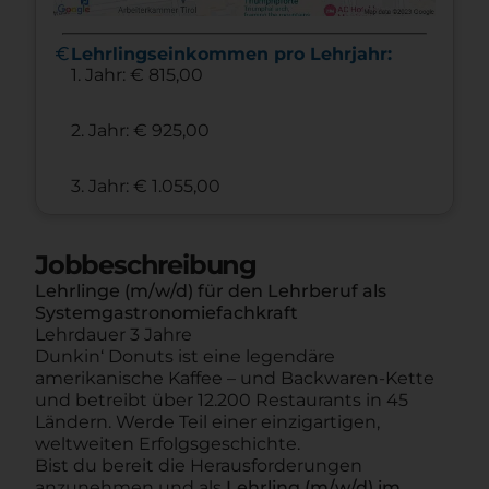
euro
Lehrlingseinkommen pro Lehrjahr:
1. Jahr: € 815,00
2. Jahr: € 925,00
3. Jahr: € 1.055,00
Jobbeschreibung
Lehrlinge (m/w/d) für den Lehrberuf als
Systemgastronomiefachkraft
Lehrdauer 3 Jahre
Dunkin‘ Donuts ist eine legendäre
amerikanische Kaffee – und Backwaren-Kette
und betreibt über 12.200 Restaurants in 45
Ländern. Werde Teil einer einzigartigen,
weltweiten Erfolgsgeschichte.
Bist du bereit die Herausforderungen
anzunehmen und als
Lehrling (m/w/d) im