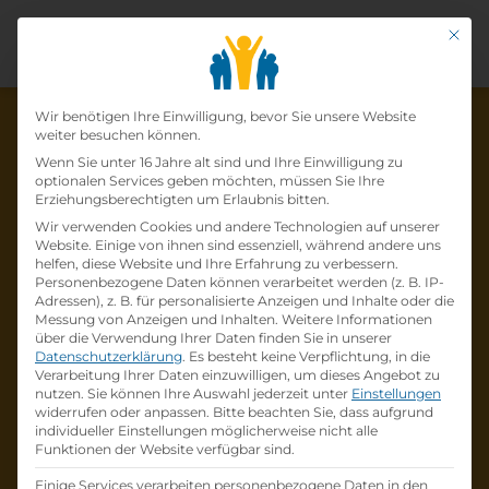
Mit di
Datenschutz-Präfer
Wir benötigen Ihre Einwilligung, bevor Sie unsere Website
weiter besuchen können.
Wenn Sie unter 16 Jahre alt sind und Ihre Einwilligung zu
optionalen Services geben möchten, müssen Sie Ihre
Die Lehrstelle wurde schon
Erziehungsberechtigten um Erlaubnis bitten.
Wir verwenden Cookies und andere Technologien auf unserer
besetzt!
Website. Einige von ihnen sind essenziell, während andere uns
helfen, diese Website und Ihre Erfahrung zu verbessern.
Personenbezogene Daten können verarbeitet werden (z. B. IP-
Die Lehrstelle
Lehrlinge (w/m/d) - Elektro- und
Adressen), z. B. für personalisierte Anzeigen und Inhalte oder die
Metalltechnik
bei
Austrian Power Grid AG
ist
Messung von Anzeigen und Inhalten.
Weitere Informationen
über die Verwendung Ihrer Daten finden Sie in unserer
schon
besetzt
.
Datenschutzerklärung
.
Es besteht keine Verpflichtung, in die
Verarbeitung Ihrer Daten einzuwilligen, um dieses Angebot zu
nutzen.
Sie können Ihre Auswahl jederzeit unter
Einstellungen
Firmenprofil besuchen
widerrufen oder anpassen.
Bitte beachten Sie, dass aufgrund
individueller Einstellungen möglicherweise nicht alle
Funktionen der Website verfügbar sind.
Andere Lehrstelle suchen
Einige Services verarbeiten personenbezogene Daten in den