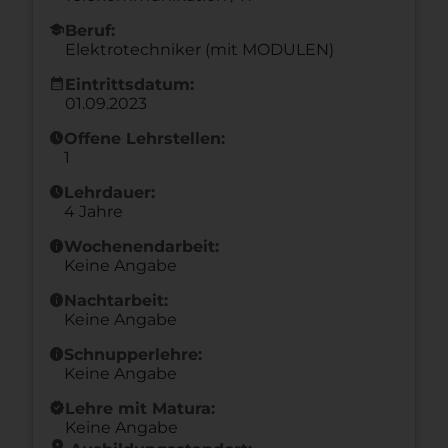
school
Beruf:
Elektrotechniker (mit MODULEN)
calendar_month
Eintrittsdatum:
01.09.2023
schedule
Offene Lehrstellen:
1
schedule
Lehrdauer:
4 Jahre
info
Wochenendarbeit:
Keine Angabe
info
Nachtarbeit:
Keine Angabe
info
Schnupperlehre:
Keine Angabe
new_releases
Lehre mit Matura:
Keine Angabe
location_on