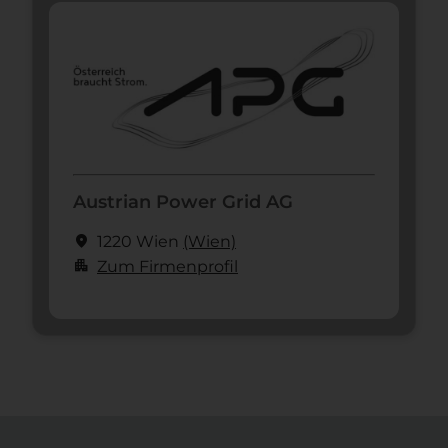
Austrian Power Grid AG
location_on
1220 Wien
(Wien)
apartment
Zum Firmenprofil