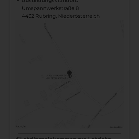
Ausbildungsstandort:
Umspannwerkstraße 8
4432 Rubring,
Nieder­österreich
euro