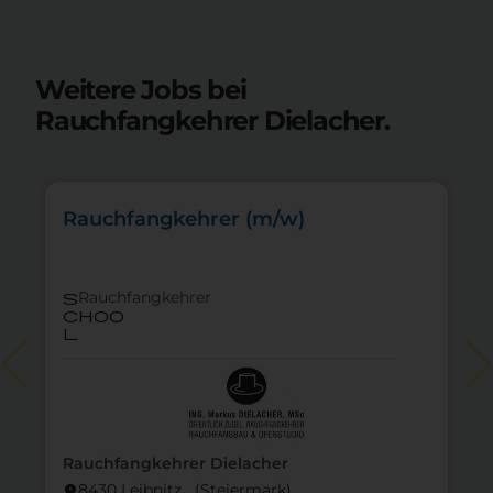
Weitere Jobs bei
Rauchfangkehrer Dielacher.
Rauchfangkehrer (m/w)
Rauchfangkehrer
s
choo
l
Rauchfangkehrer Dielacher
8430 Leibnitz (Steier­mark)
location_on