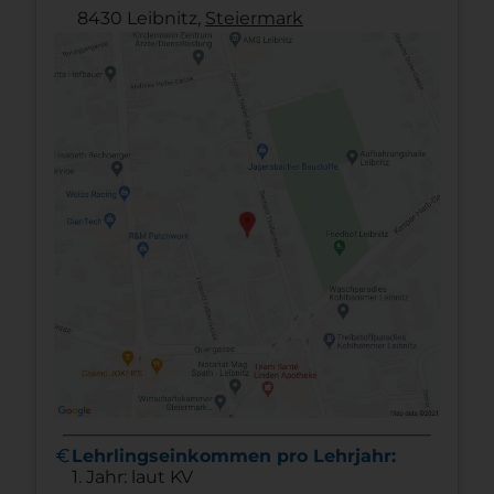
8430 Leibnitz,
Steier­mark
euro
Lehrlingseinkommen pro Lehrjahr:
1. Jahr: laut KV