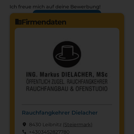
Ich freue mich auf deine Bewerbung!
Jetzt bewerben
arrow_forward
Firmendaten
domain
Rauchfangkehrer Dielacher
location_on
8430 Leibnitz
(Steier­mark)
call
+4303452827780