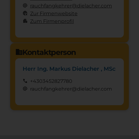
alternate_email
rauchfangkehrer@dielacher.com
captive_portal
Zur Firmenwebsite
apartment
Zum Firmenprofil
Kontaktperson
domain
Herr Ing. Markus Dielacher , MSc
call
+4303452827780
alternate_email
rauchfangkehrer@dielacher.com