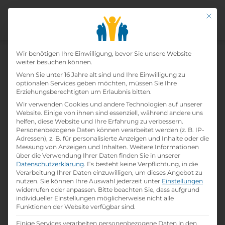
Mit di
Datenschutz-Präfer
Wir benötigen Ihre Einwilligung, bevor Sie unsere Website
weiter besuchen können.
Wenn Sie unter 16 Jahre alt sind und Ihre Einwilligung zu
Rauchfangkehrer (m/w)
optionalen Services geben möchten, müssen Sie Ihre
Erziehungsberechtigten um Erlaubnis bitten.
Wir verwenden Cookies und andere Technologien auf unserer
Home
»
Offene Lehrstellen
»
Rauchfangkehrer
Website. Einige von ihnen sind essenziell, während andere uns
(m/w)
helfen, diese Website und Ihre Erfahrung zu verbessern.
Personenbezogene Daten können verarbeitet werden (z. B. IP-
Adressen), z. B. für personalisierte Anzeigen und Inhalte oder die
Messung von Anzeigen und Inhalten.
Weitere Informationen
Details zur Lehrstelle
über die Verwendung Ihrer Daten finden Sie in unserer
Datenschutzerklärung
.
Es besteht keine Verpflichtung, in die
Verarbeitung Ihrer Daten einzuwilligen, um dieses Angebot zu
Referenznummer: 6634d2f4
nutzen.
Sie können Ihre Auswahl jederzeit unter
Einstellungen
folder
Branche:
widerrufen oder anpassen.
Bitte beachten Sie, dass aufgrund
Reinigung / Hausbetreuung / Anlern-
individueller Einstellungen möglicherweise nicht alle
und Hilfsberufe
Funktionen der Website verfügbar sind.
school
Beruf:
Einige Services verarbeiten personenbezogene Daten in den