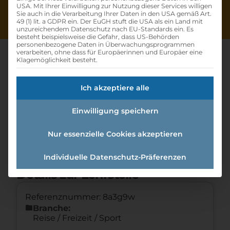
USA. Mit Ihrer Einwilligung zur Nutzung dieser Services willigen
Sie auch in die Verarbeitung Ihrer Daten in den USA gemäß Art.
49 (1) lit. a GDPR ein. Der EuGH stuft die USA als ein Land mit
unzureichendem Datenschutz nach EU-Standards ein. Es
besteht beispielsweise die Gefahr, dass US-Behörden
personenbezogene Daten in Überwachungsprogrammen
verarbeiten, ohne dass für Europäerinnen und Europäer eine
Klagemöglichkeit besteht.
Reisebüroassistent (m/w/d) -
Ich akzeptiere alle
Lehre
Einwilligung speichern
Home
»
Offene Lehrstellen
»
Reisebüroassistent
Nur essenzielle Cookies akzeptieren
(m/w/d) - Lehre
Individuelle Datenschutz-Präferenzen
Details zur Lehrstelle
Referenznummer: 8a3g9w
folder
Branche:
Reise / Freizeit / Sport