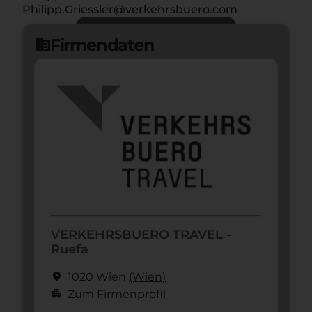
Philipp.Griessler@verkehrsbuero.com
Jetzt bewerben
arrow_forward
Firmendaten
domain
VERKEHRSBUERO TRAVEL -
Ruefa
location_on
1020 Wien
(Wien)
apartment
Zum Firmenprofil