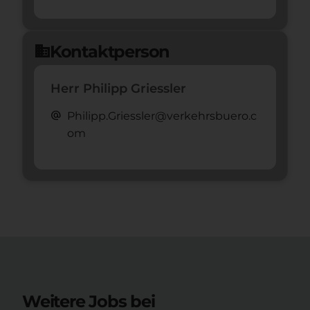
Kontaktperson
domain
Herr Philipp Griessler
alternate_email
Philipp.Griessler@verkehrsbuero.c
om
Weitere Jobs bei