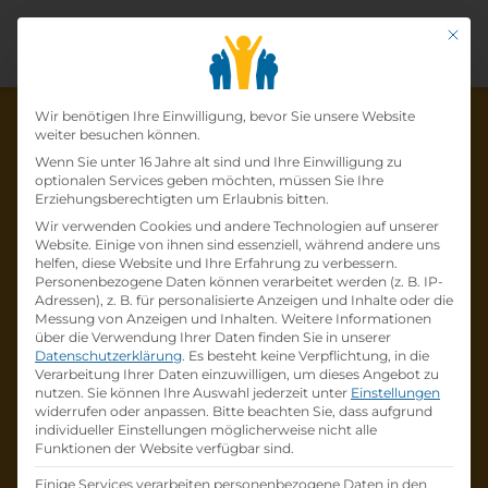
Mit di
Datenschutz-Präfer
Wir benötigen Ihre Einwilligung, bevor Sie unsere Website
weiter besuchen können.
Wenn Sie unter 16 Jahre alt sind und Ihre Einwilligung zu
optionalen Services geben möchten, müssen Sie Ihre
Die Lehrstelle wurde schon
Erziehungsberechtigten um Erlaubnis bitten.
Wir verwenden Cookies und andere Technologien auf unserer
besetzt!
Website. Einige von ihnen sind essenziell, während andere uns
helfen, diese Website und Ihre Erfahrung zu verbessern.
Personenbezogene Daten können verarbeitet werden (z. B. IP-
Die Lehrstelle
Reisebüroassistent (m/w/d) -
Adressen), z. B. für personalisierte Anzeigen und Inhalte oder die
Lehre
bei
VERKEHRSBUERO TRAVEL - Ruefa
Messung von Anzeigen und Inhalten.
Weitere Informationen
über die Verwendung Ihrer Daten finden Sie in unserer
ist schon
besetzt
.
Datenschutzerklärung
.
Es besteht keine Verpflichtung, in die
Verarbeitung Ihrer Daten einzuwilligen, um dieses Angebot zu
nutzen.
Sie können Ihre Auswahl jederzeit unter
Einstellungen
Firmenprofil besuchen
widerrufen oder anpassen.
Bitte beachten Sie, dass aufgrund
individueller Einstellungen möglicherweise nicht alle
Funktionen der Website verfügbar sind.
Andere Lehrstelle suchen
Einige Services verarbeiten personenbezogene Daten in den