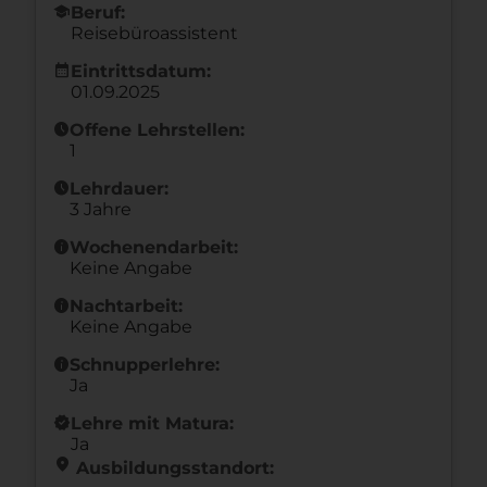
school
Beruf:
Reisebüroassistent
calendar_month
Eintrittsdatum:
01.09.2025
schedule
Offene Lehrstellen:
1
schedule
Lehrdauer:
3 Jahre
info
Wochenendarbeit:
Keine Angabe
info
Nachtarbeit:
Keine Angabe
info
Schnupperlehre:
Ja
new_releases
Lehre mit Matura:
Ja
location_on
Ausbildungsstandort: