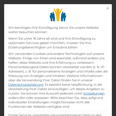
Mit di
Datenschutz-Präfer
Wir benötigen Ihre Einwilligung, bevor Sie unsere Website
weiter besuchen können.
Was sind zeitversetzte
Wenn Sie unter 16 Jahre alt sind und Ihre Einwilligung zu
optionalen Services geben möchten, müssen Sie Ihre
Videointerviews?
Erziehungsberechtigten um Erlaubnis bitten.
Wir verwenden Cookies und andere Technologien auf unserer
Website. Einige von ihnen sind essenziell, während andere uns
calendar_month
folder
30. November 2016
Bewerbung
,
Lehrstelle
helfen, diese Website und Ihre Erfahrung zu verbessern.
person
Lehrlingsportal.at
Personenbezogene Daten können verarbeitet werden (z. B. IP-
Adressen), z. B. für personalisierte Anzeigen und Inhalte oder die
Messung von Anzeigen und Inhalten.
Weitere Informationen
über die Verwendung Ihrer Daten finden Sie in unserer
Datenschutzerklärung
.
Es besteht keine Verpflichtung, in die
Verarbeitung Ihrer Daten einzuwilligen, um dieses Angebot zu
nutzen.
Sie können Ihre Auswahl jederzeit unter
Einstellungen
widerrufen oder anpassen.
Bitte beachten Sie, dass aufgrund
individueller Einstellungen möglicherweise nicht alle
Funktionen der Website verfügbar sind.
Einige Services verarbeiten personenbezogene Daten in den