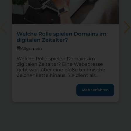
Welche Rolle spielen Domains im
digitalen Zeitalter?
Allgemein
Welche Rolle spielen Domains im
digitalen Zeitalter? Eine Webadresse
geht weit über eine bloße technische
Zeichenkette hinaus. Sie dient als
Erkennungszeichen, Vertrauensanker
und erster Kontaktpunkt zu digitalen
Mehr erfahren
Angeboten. Die eigene Domain bildet für
jeden Verein, jedes Start-up und alle
Freiberuflichen die Grundlage der
Onlinepräsenz. Im Jahr 2026 ist die Wahl
der richtigen Internetadresse wichtiger
denn […]