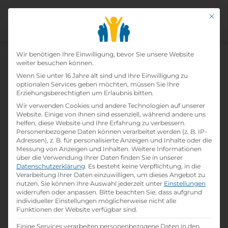
Mit di
Datenschutz-Präfer
Wir benötigen Ihre Einwilligung, bevor Sie unsere Website
weiter besuchen können.
Wenn Sie unter 16 Jahre alt sind und Ihre Einwilligung zu
Hotel- Und
optionalen Services geben möchten, müssen Sie Ihre
Erziehungsberechtigten um Erlaubnis bitten.
Gastgewerbeassistent /
Wir verwenden Cookies und andere Technologien auf unserer
Website. Einige von ihnen sind essenziell, während andere uns
Hotel- Und
helfen, diese Website und Ihre Erfahrung zu verbessern.
Personenbezogene Daten können verarbeitet werden (z. B. IP-
Adressen), z. B. für personalisierte Anzeigen und Inhalte oder die
Gastgewerbeassistentin
Messung von Anzeigen und Inhalten.
Weitere Informationen
über die Verwendung Ihrer Daten finden Sie in unserer
Home
Datenschutzerklärung
»
Offene Lehrstellen
.
Es besteht keine Verpflichtung, in die
»
Hotel- und
Verarbeitung Ihrer Daten einzuwilligen, um dieses Angebot zu
Gastgewerbeassistent / Hotel- und
nutzen.
Sie können Ihre Auswahl jederzeit unter
Einstellungen
Gastgewerbeassistentin
widerrufen oder anpassen.
Bitte beachten Sie, dass aufgrund
individueller Einstellungen möglicherweise nicht alle
Funktionen der Website verfügbar sind.
Details zur Lehrstelle
Einige Services verarbeiten personenbezogene Daten in den