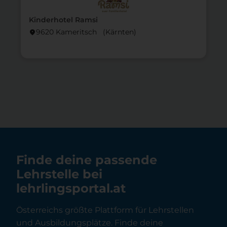
Kinderhotel Ramsi
9620 Kameritsch (Kärnten)
location_on
lo
Finde deine passende
Lehrstelle bei
lehrlingsportal.at
Österreichs größte Plattform für Lehrstellen
und Ausbildungsplätze. Finde deine