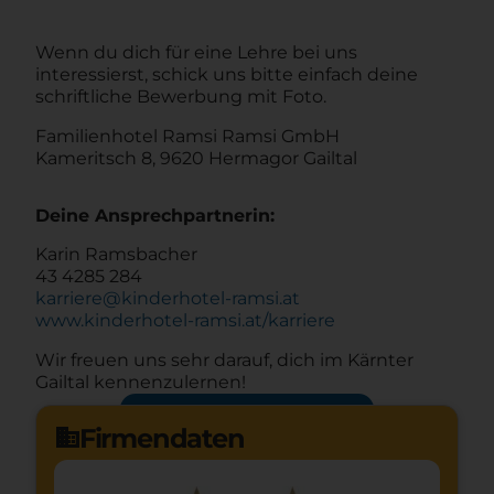
Wenn du dich für eine Lehre bei uns
interessierst, schick uns bitte einfach deine
schriftliche Bewerbung mit Foto.
Familienhotel Ramsi Ramsi GmbH
Kameritsch 8, 9620 Hermagor Gailtal
Deine Ansprechpartnerin:
Karin Ramsbacher
43 4285 284
karriere@kinderhotel-ramsi.at
www.kinderhotel-ramsi.at/karriere
Wir freuen uns sehr darauf, dich im Kärnter
Gailtal kennenzulernen!
Jetzt bewerben
arrow_forward
Firmendaten
domain