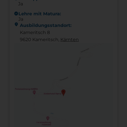
Ja
new_releases
Lehre mit Matura:
Ja
location_on
Ausbildungsstandort:
Kameritsch 8
9620 Kameritsch,
Kärnten