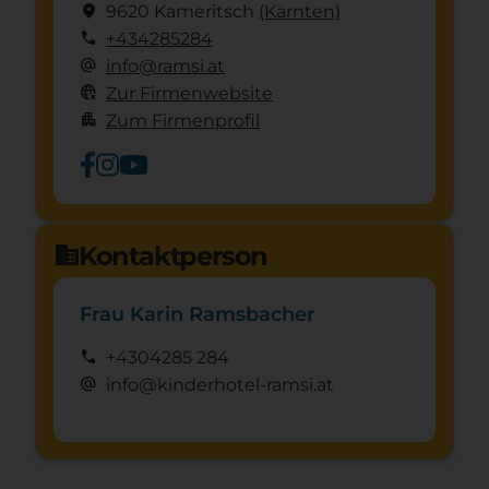
location_on
9620 Kameritsch
(Kärnten)
call
+434285284
alternate_email
info@ramsi.at
captive_portal
Zur Firmenwebsite
apartment
Zum Firmenprofil
Kontaktperson
domain
Frau Karin Ramsbacher
call
+4304285 284
alternate_email
info@kinderhotel-ramsi.at