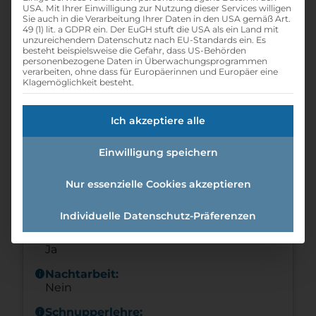
USA. Mit Ihrer Einwilligung zur Nutzung dieser Services willigen
Sie auch in die Verarbeitung Ihrer Daten in den USA gemäß Art.
Referenznummer: b5a09379
49 (1) lit. a GDPR ein. Der EuGH stuft die USA als ein Land mit
unzureichendem Datenschutz nach EU-Standards ein. Es
folder
Branche:
besteht beispielsweise die Gefahr, dass US-Behörden
Hotel- / Gastgewerbe
personenbezogene Daten in Überwachungsprogrammen
verarbeiten, ohne dass für Europäerinnen und Europäer eine
school
Klagemöglichkeit besteht.
Beruf:
Hotel- und Gastgewerbeassistent
calendar_month
Ich akzeptiere alle
Eintrittsdatum:
ab sofort
Einwilligung speichern
schedule
Offene Lehrstellen:
1
Nur essenzielle Cookies akzeptieren
schedule
Lehrdauer:
3 Jahre
Individuelle Datenschutz-Präferenzen
info
Wochenendarbeit:
Ja
info
Nachtarbeit:
Nein
info
Schnupperlehre: