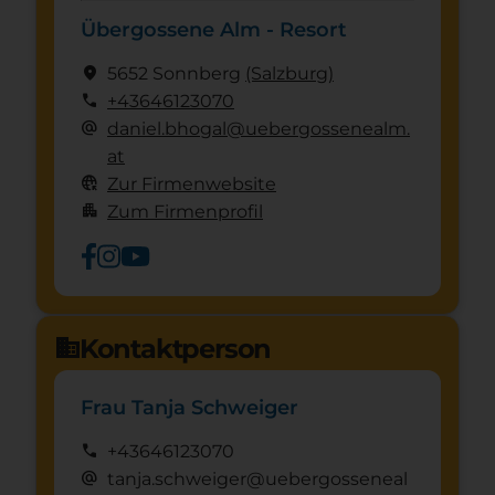
Übergossene Alm - Resort
location_on
5652 Sonnberg
(Salzburg)
call
+43646123070
alternate_email
daniel.bhogal@uebergossenealm.
at
captive_portal
Zur Firmenwebsite
apartment
Zum Firmenprofil
Kontaktperson
domain
Frau Tanja Schweiger
call
+43646123070
alternate_email
tanja.schweiger@uebergosseneal