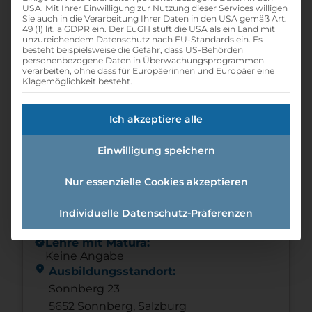
USA. Mit Ihrer Einwilligung zur Nutzung dieser Services willigen
calendar_month
Eintrittsdatum:
Sie auch in die Verarbeitung Ihrer Daten in den USA gemäß Art.
49 (1) lit. a GDPR ein. Der EuGH stuft die USA als ein Land mit
ab sofort
unzureichendem Datenschutz nach EU-Standards ein. Es
besteht beispielsweise die Gefahr, dass US-Behörden
schedule
Offene Lehrstellen:
personenbezogene Daten in Überwachungsprogrammen
1
verarbeiten, ohne dass für Europäerinnen und Europäer eine
Klagemöglichkeit besteht.
schedule
Lehrdauer:
3 Jahre
Ich akzeptiere alle
info
Wochenendarbeit:
Ja
Einwilligung speichern
info
Nachtarbeit:
Ja
Nur essenzielle Cookies akzeptieren
info
Schnupperlehre:
Individuelle Datenschutz-Präferenzen
Keine Angabe
new_releases
Lehre mit Matura:
Keine Angabe
location_on
Ausbildungsstandort:
Sonnberg 23
5652 Sonnberg,
Salzburg