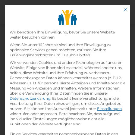
Mit di
Datenschutz-Präfer
Wir benötigen Ihre Einwilligung, bevor Sie unsere Website
weiter besuchen können.
Wenn Sie unter 16 Jahre alt sind und Ihre Einwilligung zu
Koch / Kellnerin
optionalen Services geben möchten, müssen Sie Ihre
Erziehungsberechtigten um Erlaubnis bitten.
Wir verwenden Cookies und andere Technologien auf unserer
Home
»
Offene Lehrstellen
»
Koch / KellnerIn
Website. Einige von ihnen sind essenziell, während andere uns
helfen, diese Website und Ihre Erfahrung zu verbessern.
Personenbezogene Daten können verarbeitet werden (z. B. IP-
Details zur Lehrstelle
Adressen), z. B. für personalisierte Anzeigen und Inhalte oder die
Messung von Anzeigen und Inhalten.
Weitere Informationen
über die Verwendung Ihrer Daten finden Sie in unserer
Referenznummer: 2bf83b73
Datenschutzerklärung
.
Es besteht keine Verpflichtung, in die
folder
Verarbeitung Ihrer Daten einzuwilligen, um dieses Angebot zu
Branche:
nutzen.
Sie können Ihre Auswahl jederzeit unter
Einstellungen
Hotel- / Gastgewerbe
widerrufen oder anpassen.
Bitte beachten Sie, dass aufgrund
individueller Einstellungen möglicherweise nicht alle
school
Beruf:
Funktionen der Website verfügbar sind.
Hotelfachmann/-frau und
Restaurantfachmann/-frau
Einige Services verarbeiten personenbezogene Daten in den