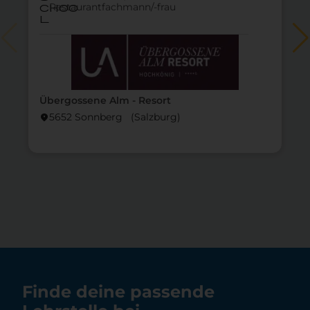
Restaurantfachmann/-frau
choo
l
Übergossene Alm - Resort
5652 Sonnberg (Salzburg)
location_on
lo
Finde deine passende