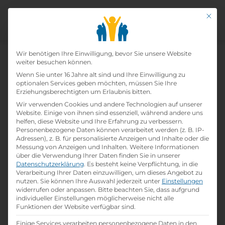
Mit di
Datenschutz-Präfer
Wir benötigen Ihre Einwilligung, bevor Sie unsere Website
weiter besuchen können.
Wenn Sie unter 16 Jahre alt sind und Ihre Einwilligung zu
Lehre Hotel- Und
optionalen Services geben möchten, müssen Sie Ihre
Erziehungsberechtigten um Erlaubnis bitten.
Gastgewerbeassistent:in
Wir verwenden Cookies und andere Technologien auf unserer
Website. Einige von ihnen sind essenziell, während andere uns
helfen, diese Website und Ihre Erfahrung zu verbessern.
Home
»
Offene Lehrstellen
»
Lehre Hotel- und
Personenbezogene Daten können verarbeitet werden (z. B. IP-
Gastgewerbeassistent:in
Adressen), z. B. für personalisierte Anzeigen und Inhalte oder die
Messung von Anzeigen und Inhalten.
Weitere Informationen
über die Verwendung Ihrer Daten finden Sie in unserer
Datenschutzerklärung
.
Es besteht keine Verpflichtung, in die
Details zur Lehrstelle
Verarbeitung Ihrer Daten einzuwilligen, um dieses Angebot zu
nutzen.
Sie können Ihre Auswahl jederzeit unter
Einstellungen
widerrufen oder anpassen.
Bitte beachten Sie, dass aufgrund
Referenznummer: lllgy1
individueller Einstellungen möglicherweise nicht alle
folder
Branche:
Funktionen der Website verfügbar sind.
Hotel- / Gastgewerbe
Einige Services verarbeiten personenbezogene Daten in den