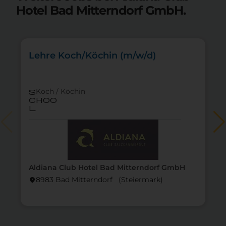
Hotel Bad Mitterndorf GmbH.
Lehre Koch/Köchin (m/w/d)
Koch / Köchin
s
choo
l
Aldiana Club Hotel Bad Mitterndorf GmbH
8983 Bad Mitterndorf (Steier­mark)
location_on
lo