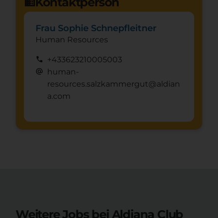
Kontaktperson
domain
Frau Sophie Schnepfleitner
Human Resources
call
+433623210005003
alternate_email
human-
resources.salzkammergut@aldian
a.com
Weitere Jobs bei Aldiana Club