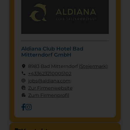
Aldiana Club Hotel Bad
Mitterndorf GmbH
location_on
8983 Bad Mitterndorf
(Steier­mark)
call
+433623210005102
alternate_email
jobs@aldiana.com
captive_portal
Zur Firmenwebsite
apartment
Zum Firmenprofil