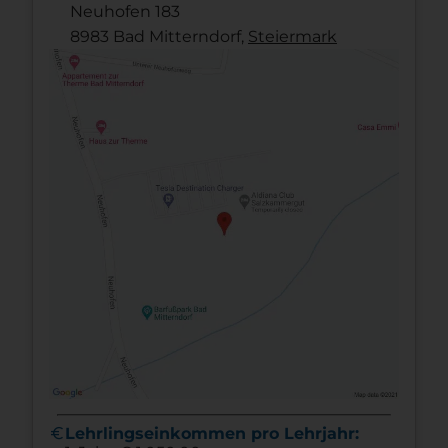
Neuhofen 183
8983 Bad Mitterndorf,
Steier­mark
euro
Lehrlingseinkommen pro Lehrjahr: