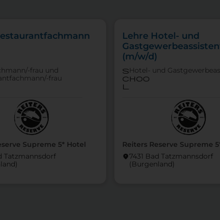
Restaurantfachmann
Lehre Hotel- und
Gastgewerbeassiste
(m/w/d)
chmann/-frau und
Hotel- und Gastgewerbeas
s
antfachmann/-frau
choo
l
eserve Supreme 5* Hotel
Reiters Reserve Supreme 5
d Tatzmannsdorf
7431 Bad Tatzmannsdorf
location_on
land)
(Burgen­land)