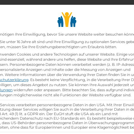
chair_alt
search
school
Lehrbetriebe
Lehrstellen Finden
Lehrb
Datenschutz-Präfer
nötigen Ihre Einwilligung, bevor Sie unsere Website weiter besuchen könn
ie unter 16 Jahre alt sind und Ihre Einwilligung zu optionalen Services geb
n, müssen Sie Ihre Erziehungsberechtigten um Erlaubnis bitten.
rwenden Cookies und andere Technologien auf unserer Website. Einige vo
sind essenziell, während andere uns helfen, diese Website und Ihre Erfahru
sern.
Personenbezogene Daten können verarbeitet werden (z. B. IP-Adresse
 personalisierte Anzeigen und Inhalte oder die Messung von Anzeigen und
en.
Weitere Informationen über die Verwendung Ihrer Daten finden Sie in u
schutzerklärung
.
Es besteht keine Verpflichtung, in die Verarbeitung Ihrer 
illigen, um dieses Angebot zu nutzen.
Sie können Ihre Auswahl jederzeit u
llungen
widerrufen oder anpassen.
Bitte beachten Sie, dass aufgrund indivi
llungen möglicherweise nicht alle Funktionen der Website verfügbar sind.
Referenznummer: 0d25e332
 Services verarbeiten personenbezogene Daten in den USA. Mit Ihrer Einwil
location_on
Ausbildungsstandort:
tzung dieser Services willigen Sie auch in die Verarbeitung Ihrer Daten in 
Art. 49 (1) lit. a GDPR ein. Der EuGH stuft die USA als ein Land mit
Am Golfplatz 1
ichendem Datenschutz nach EU-Standards ein. Es besteht beispielsweise 
r, dass US-Behörden personenbezogene Daten in Überwachungsprogra
7431 Bad Tatzmannsdorf,
Burgen­land
eiten, ohne dass für Europäerinnen und Europäer eine Klagemöglichkeit be