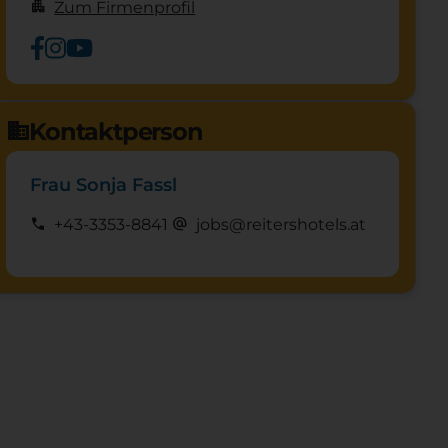
apartment
Zum Firmenprofil
Kontaktperson
domain
Frau Sonja Fassl
call
alternate_email
+43-3353-8841
jobs@reitershotels.at