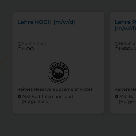
Lehre KOCH (m/w/d)
Lehre 
(m/w/d)
Koch / Köchin
Hotelfa
s
s
Restaur
choo
choo
l
l
Reiters Reserve Supreme 5* Hotel
Reiters R
7431 Bad Tatzmannsdorf
7431 Ba
location_on
location_on
(Burgen­land)
(Burgen­