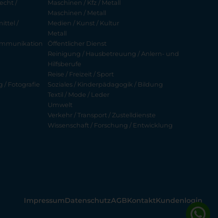
echt /
Maschinen / Kfz / Metall
Maschinen / Metall
ttel /
Medien / Kunst / Kultur
Metall
ekommunikation
Öffentlicher Dienst
Reinigung / Hausbetreuung / Anlern- und
Hilfsberufe
Reise / Freizeit / Sport
g / Fotografie
Soziales / Kinderpädagogik / Bildung
Textil / Mode / Leder
Umwelt
Verkehr / Transport / Zustelldienste
Wissenschaft / Forschung / Entwicklung
Impressum
Datenschutz
AGB
Kontakt
Kundenlogin