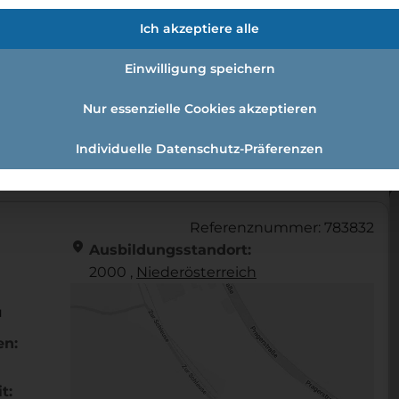
fmann:einzelhandelskauffrau Schw
Ich akzeptiere alle
Einwilligung speichern
Nur essenzielle Cookies akzeptieren
andelskaufmann:Einzelhandelskauffrau Schwerpunkt Fe
Individuelle Datenschutz-Präferenzen
Referenznummer: 783832
location_on
Ausbildungsstandort:
2000 ,
Nieder­österreich
u
en:
t: