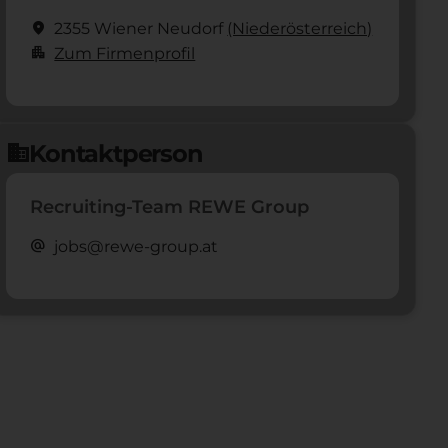
location_on
2355 Wiener Neudorf
(Nieder­österreich)
apartment
Zum Firmenprofil
Kontaktperson
domain
Recruiting-Team REWE Group
alternate_email
jobs@rewe-group.at