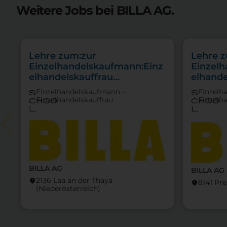
Weitere Jobs bei BILLA AG.
Lehre zum:zur
Lehre 
Einzelhandelskaufmann:Einz
Einzel
elhandelskauffrau
elhande
Schwerpunkt
Schwer
Einzelhandelskaufmann -
Einzelh
s
s
Feinkostfachverkauf
Feinkos
Einzelhandelskauffrau
Einzelh
choo
choo
l
l
BILLA AG
BILLA AG
2136 Laa an der Thaya
location_on
8141 Pr
location_on
(Nieder­österreich)