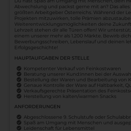
Du hast Spaß am Umgang mit Menschen, dein Herz 
Abwechslung und packst gerne mit an? Das alles u
größten Arbeitgeber Österreichs. Während der Le
Projekten mitzuwirken, tolle Prämien abzustau
Weiterentwicklungsmöglichkeiten deine Zukunft 
Lehrzeit stehen dir alle Türen offen! Wir unterstü
einem unserer mehr als 1.200 Märkte. Bewirb dic
Bewerbungsschreiben, Lebenslauf und deinen let
Erfolgsgeschichte!
HAUPTAUFGABEN DER STELLE
Kompetenter Verkauf von Feinkostwaren
Beratung unserer Kund:innen bei der Auswa
Bestellung der Waren und Bearbeitung von 
Genaue Kontrolle der Ware auf Haltbarkeit, Qu
Verkaufsgerechte Präsentation des Feinkost
Herstellung von kalten/warmen Snacks
ANFORDERUNGEN
Abgeschlossene 9. Schulstufe oder Schulabb
Spaß am Umgang mit Menschen und ausgepr
Leidenschaft für Lebensmittel