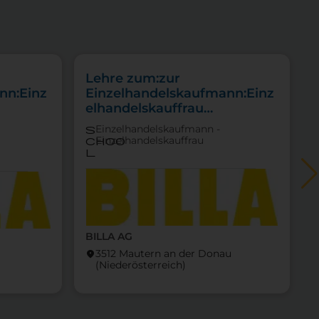
Lehre zum:zur
nn:Einz
Einzelhandelskaufmann:Einz
elhandelskauffrau
Schwerpunkt Lebensmittel
Einzelhandelskaufmann -
s
Einzelhandelskauffrau
choo
l
BILLA AG
3512 Mautern an der Donau
location_on
locati
(Nieder­österreich)