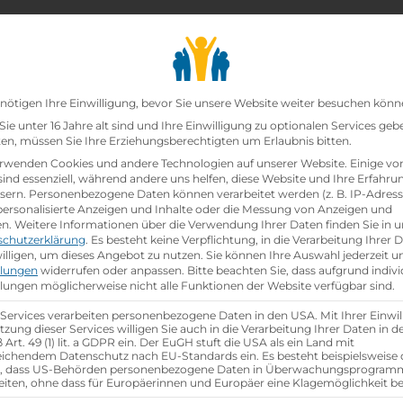
chair_alt
search
school
Lehrbetriebe
Lehrstellen Finden
Lehrb
Datenschutz-Präfer
nötigen Ihre Einwilligung, bevor Sie unsere Website weiter besuchen könn
ie unter 16 Jahre alt sind und Ihre Einwilligung zu optionalen Services geb
n, müssen Sie Ihre Erziehungsberechtigten um Erlaubnis bitten.
zt!
rwenden Cookies und andere Technologien auf unserer Website. Einige vo
sind essenziell, während andere uns helfen, diese Website und Ihre Erfahru
sern.
Personenbezogene Daten können verarbeitet werden (z. B. IP-Adresse
ann:Einzelhandelskauffrau Schwerpunkt Feinkostfac
 personalisierte Anzeigen und Inhalte oder die Messung von Anzeigen und
en.
Weitere Informationen über die Verwendung Ihrer Daten finden Sie in u
schutzerklärung
.
Es besteht keine Verpflichtung, in die Verarbeitung Ihrer 
hen
illigen, um dieses Angebot zu nutzen.
Sie können Ihre Auswahl jederzeit u
llungen
widerrufen oder anpassen.
Bitte beachten Sie, dass aufgrund indivi
llungen möglicherweise nicht alle Funktionen der Website verfügbar sind.
 Services verarbeiten personenbezogene Daten in den USA. Mit Ihrer Einwil
tzung dieser Services willigen Sie auch in die Verarbeitung Ihrer Daten in 
Art. 49 (1) lit. a GDPR ein. Der EuGH stuft die USA als ein Land mit
ichendem Datenschutz nach EU-Standards ein. Es besteht beispielsweise 
r, dass US-Behörden personenbezogene Daten in Überwachungsprogra
eiten, ohne dass für Europäerinnen und Europäer eine Klagemöglichkeit be