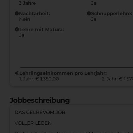
3 Jahre
Ja
info
info
Nachtarbeit:
Schnupperlehre:
Nein
Ja
new_releases
Lehre mit Matura:
Ja
euro
Lehrlingseinkommen pro Lehrjahr:
1. Jahr: € 1.350,00
2. Jahr: € 1.5
Jobbeschreibung
DAS GELBEVOM JOB.
VOLLER LEBEN.