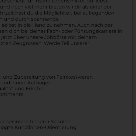
schlägt für frische Lebensmittel, du liebst
nd noch viel mehr bieten wir dir als einer der
hrzeit hast du die Möglichkeit bei aufregenden
ben und durch spannende
selbst in die Hand zu nehmen. Auch nach der
tzen dich bei deiner Fach- oder Führungskarriere in
h jetzt über unsere Jobbörse mit deinem
zten Zeugnissen. Werde Teil unserer
hl und Zubereitung von Feinkostwaren
Kund:innen-Aufträgen
alität und Frische
sortiments
recher:innen höherer Schulen
ägte Kund:innen-Orientierung