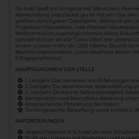
Du hast Spaß am Umgang mit Menschen, dein Herz 
Abwechslung und packst gerne mit an? Das alles u
größten Arbeitgeber Österreichs. Während der Le
Projekten mitzuwirken, tolle Prämien abzustau
Weiterentwicklungsmöglichkeiten deine Zukunft 
Lehrzeit stehen dir alle Türen offen! Wir unterstü
einem unserer mehr als 1.200 Märkte. Bewirb dic
Bewerbungsschreiben, Lebenslauf und deinen let
Erfolgsgeschichte!
HAUPTAUFGABEN DER STELLE
1. Lehrjahr: Das Sammeln von Erfahrungen st
2. Lehrjahr: Du übernimmst Verantwortung und
3. Lehrjahr: Du kannst Selbstständigkeit b
Kompetente und freundliche Beratung unser
Ansprechende Platzierung der Waren
Termingerechte Bestellung sowie korrekte 
ANFORDERUNGEN
Abgeschlossene 9. Schulstufe oder Schulabb
Spaß am Umgang mit Menschen und ausgepr