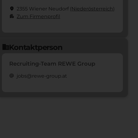
location_on
2355 Wiener Neudorf
(Nieder­österreich)
apartment
Zum Firmenprofil
Kontaktperson
domain
Recruiting-Team REWE Group
alternate_email
jobs@rewe-group.at