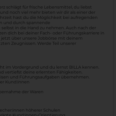
schlägt für frische Lebensmittel, du liebst
nd noch viel mehr bieten wir dir als einer der
hrzeit hast du die Möglichkeit bei aufregenden
ben und durch spannende
selbst in die Hand zu nehmen. Auch nach der
tzen dich bei deiner Fach- oder Führungskarriere in
h jetzt über unsere Jobbörse mit deinem
zten Zeugnissen. Werde Teil unserer
eht im Vordergrund und du lernst BILLA kennen.
 vertiefst deine erlernten Fähigkeiten.
eweisen und Führungsaufgaben übernehmen.
er Kund:innen
Übernahme der Waren
recher:innen höherer Schulen
ägte Kund:innen-Orientierung