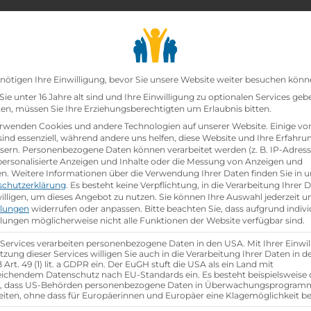
chair_alt
search
school
Lehrbetriebe
Lehrstellen Finden
Lehrb
Datenschutz-Präfer
nötigen Ihre Einwilligung, bevor Sie unsere Website weiter besuchen könn
ie unter 16 Jahre alt sind und Ihre Einwilligung zu optionalen Services geb
n, müssen Sie Ihre Erziehungsberechtigten um Erlaubnis bitten.
zt!
rwenden Cookies und andere Technologien auf unserer Website. Einige vo
sind essenziell, während andere uns helfen, diese Website und Ihre Erfahru
sern.
Personenbezogene Daten können verarbeitet werden (z. B. IP-Adresse
ann:Einzelhandelskauffrau Schwerpunkt Lebensmitte
 personalisierte Anzeigen und Inhalte oder die Messung von Anzeigen und
en.
Weitere Informationen über die Verwendung Ihrer Daten finden Sie in u
schutzerklärung
.
Es besteht keine Verpflichtung, in die Verarbeitung Ihrer 
hen
illigen, um dieses Angebot zu nutzen.
Sie können Ihre Auswahl jederzeit u
llungen
widerrufen oder anpassen.
Bitte beachten Sie, dass aufgrund indivi
llungen möglicherweise nicht alle Funktionen der Website verfügbar sind.
 Services verarbeiten personenbezogene Daten in den USA. Mit Ihrer Einwil
tzung dieser Services willigen Sie auch in die Verarbeitung Ihrer Daten in 
Art. 49 (1) lit. a GDPR ein. Der EuGH stuft die USA als ein Land mit
ichendem Datenschutz nach EU-Standards ein. Es besteht beispielsweise 
r, dass US-Behörden personenbezogene Daten in Überwachungsprogra
eiten, ohne dass für Europäerinnen und Europäer eine Klagemöglichkeit be