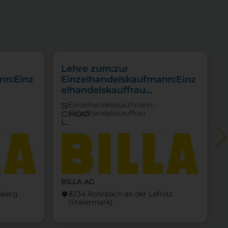
Lehre zum:zur
nn:Einz
Einzelhandelskaufmann:Einz
elhandelskauffrau
Schwerpunkt Lebensmittel
Einzelhandelskaufmann -
s
Einzelhandelskauffrau
choo
l
BILLA AG
eeberg
8234 Rohrbach an der Lafnitz
location_on
locati
(Steier­mark)