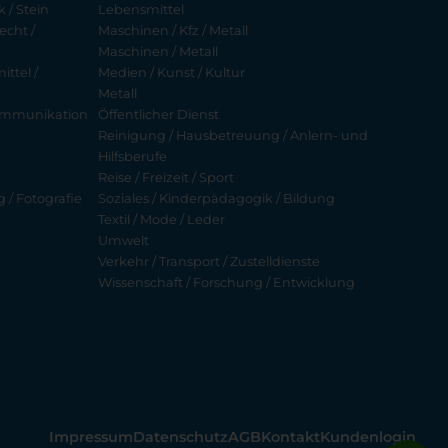
 / Stein
Lebensmittel
echt /
Maschinen / Kfz / Metall
Maschinen / Metall
ttel /
Medien / Kunst / Kultur
Metall
ekommunikation
Öffentlicher Dienst
Reinigung / Hausbetreuung / Anlern- und
Hilfsberufe
Reise / Freizeit / Sport
g / Fotografie
Soziales / Kinderpädagogik / Bildung
Textil / Mode / Leder
Umwelt
Verkehr / Transport / Zustelldienste
Wissenschaft / Forschung / Entwicklung
Impressum
Datenschutz
AGB
Kontakt
Kundenlogin