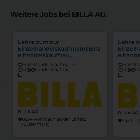
Weitere Jobs bei BILLA AG.
Lehre zum:zur
Lehre 
Einzelhandelskaufmann:Einz
Einzel
elhandelskauffrau
elhande
Schwerpunkt
Schwer
Einzelhandelskaufmann -
Einzelh
s
s
Feinkostfachverkauf
Einzelhandelskauffrau
Einzelh
choo
choo
l
l
BILLA AG
BILLA AG
8234 Rohrbach an der Lafnitz
location_on
7423 Pi
location_on
(Steier­mark)