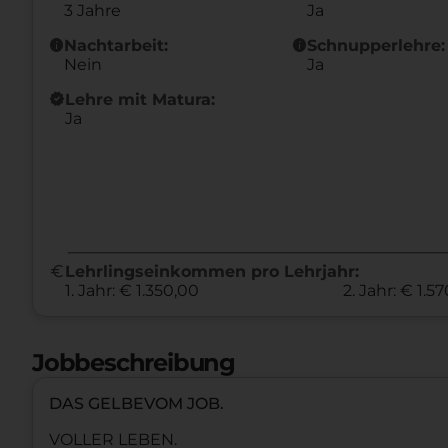
3 Jahre
Ja
info
info
Nachtarbeit:
Schnupperlehre:
Nein
Ja
new_releases
Lehre mit Matura:
Ja
euro
Lehrlingseinkommen pro Lehrjahr:
1. Jahr: € 1.350,00
2. Jahr: € 1.5
Jobbeschreibung
DAS GELBEVOM JOB.
VOLLER LEBEN.