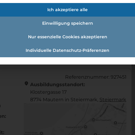
fmann:einzelhandelskauffrau Schw
Ich akzeptiere alle
Einwilligung speichern
Nur essenzielle Cookies akzeptieren
andelskaufmann:Einzelhandelskauffrau Schwerpunkt Le
Individuelle Datenschutz-Präferenzen
Referenznummer: 927451
location_on
Ausbildungsstandort:
Klostergasse 17
8774 Mautern in Steiermark,
Steier­mark
u
en:
t: