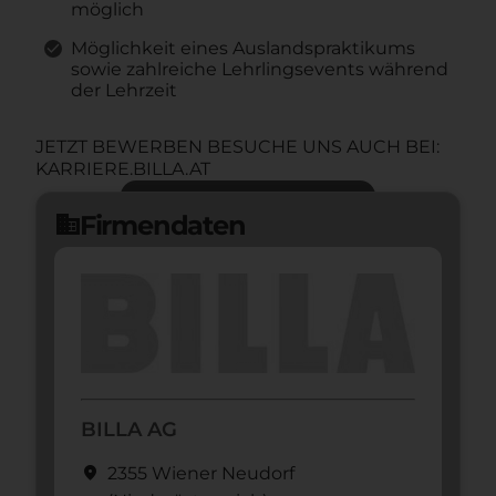
möglich
Möglichkeit eines Auslandspraktikums
sowie zahlreiche Lehrlingsevents während
der Lehrzeit
JETZT BEWERBEN BESUCHE UNS AUCH BEI:
KARRIERE.BILLA.AT
Jetzt bewerben
arrow_forward
Firmendaten
domain
BILLA AG
location_on
2355 Wiener Neudorf