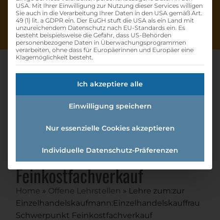
USA. Mit Ihrer Einwilligung zur Nutzung dieser Services willigen
Sie auch in die Verarbeitung Ihrer Daten in den USA gemäß Art.
49 (1) lit. a GDPR ein. Der EuGH stuft die USA als ein Land mit
unzureichendem Datenschutz nach EU-Standards ein. Es
besteht beispielsweise die Gefahr, dass US-Behörden
personenbezogene Daten in Überwachungsprogrammen
verarbeiten, ohne dass für Europäerinnen und Europäer eine
Klagemöglichkeit besteht.
Ich akzeptiere alle
Lehre Zum:zur
Einwilligung speichern
Einzelhandelskaufmann:einzel
handelskauffrau
Nur essenzielle Cookies akzeptieren
Schwerpunkt
Individuelle Datenschutz-Präferenzen
Feinkostfachverkauf
Home
»
Offene Lehrstellen
»
Lehre zum:zur
Einzelhandelskaufmann:Einzelhandelskauffrau
Schwerpunkt Feinkostfachverkauf