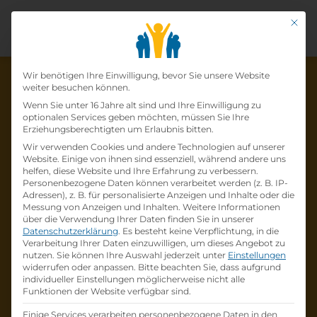
Mit di
Datenschutz-Präfer
Wir benötigen Ihre Einwilligung, bevor Sie unsere Website
weiter besuchen können.
Wenn Sie unter 16 Jahre alt sind und Ihre Einwilligung zu
optionalen Services geben möchten, müssen Sie Ihre
Die Lehrstelle wurde schon
Erziehungsberechtigten um Erlaubnis bitten.
Wir verwenden Cookies und andere Technologien auf unserer
besetzt!
Website. Einige von ihnen sind essenziell, während andere uns
helfen, diese Website und Ihre Erfahrung zu verbessern.
Personenbezogene Daten können verarbeitet werden (z. B. IP-
Die Lehrstelle
Lehre zum:zur
Adressen), z. B. für personalisierte Anzeigen und Inhalte oder die
Einzelhandelskaufmann:Einzelhandelskauffr
Messung von Anzeigen und Inhalten.
Weitere Informationen
über die Verwendung Ihrer Daten finden Sie in unserer
au Schwerpunkt Feinkostfachverkauf
bei
Datenschutzerklärung
.
Es besteht keine Verpflichtung, in die
BILLA AG
ist schon
besetzt
.
Verarbeitung Ihrer Daten einzuwilligen, um dieses Angebot zu
nutzen.
Sie können Ihre Auswahl jederzeit unter
Einstellungen
widerrufen oder anpassen.
Bitte beachten Sie, dass aufgrund
Firmenprofil besuchen
individueller Einstellungen möglicherweise nicht alle
Funktionen der Website verfügbar sind.
Andere Lehrstelle suchen
Einige Services verarbeiten personenbezogene Daten in den