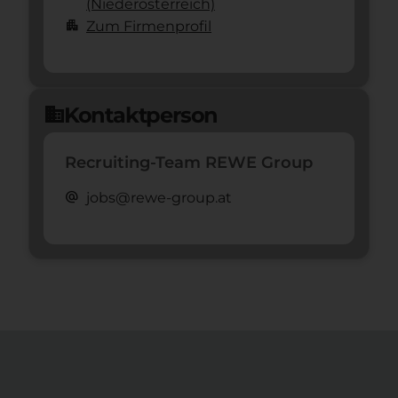
(Nieder­österreich)
apartment
Zum Firmenprofil
Kontaktperson
domain
Recruiting-Team REWE Group
alternate_email
jobs@rewe-group.at