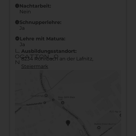
info
Nachtarbeit:
Nein
info
Schnupperlehre:
Ja
new_releases
Lehre mit Matura:
Ja
l
Ausbildungsstandort:
ocation_o
8234 Rohrbach an der Lafnitz,
n
Steier­mark