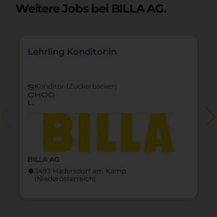
Weitere Jobs bei BILLA AG.
Lehrling Konditor:in
Konditor (Zuckerbäcker)
s
choo
l
BILLA AG
3493 Hadersdorf am Kamp
location_on
lo
(Nieder­österreich)