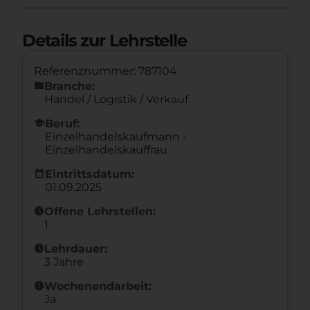
Details zur Lehrstelle
Referenznummer: 787104
folder
Branche:
Handel / Logistik / Verkauf
school
Beruf:
Einzelhandelskaufmann -
Einzelhandelskauffrau
calendar_month
Eintrittsdatum:
01.09.2025
schedule
Offene Lehrstellen:
1
schedule
Lehrdauer:
3 Jahre
info
Wochenendarbeit:
Ja