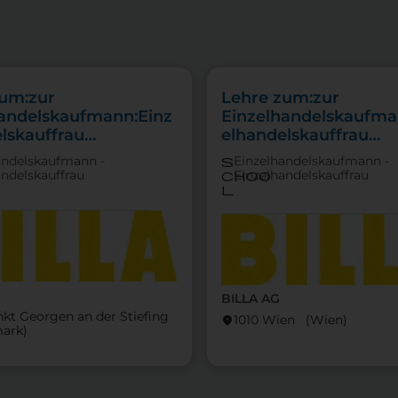
zum:zur
Lehre zum:zur
handelskaufmann:Einz
Einzelhandelskaufma
lskauffrau
elhandelskauffrau
punkt
Schwerpunkt
andelskaufmann -
Einzelhandelskaufmann -
s
tfachverkauf
Feinkostfachverkauf
andelskauffrau
Einzelhandelskauffrau
choo
l
BILLA AG
nkt Georgen an der Stiefing
1010 Wien (Wien)
location_on
mark)