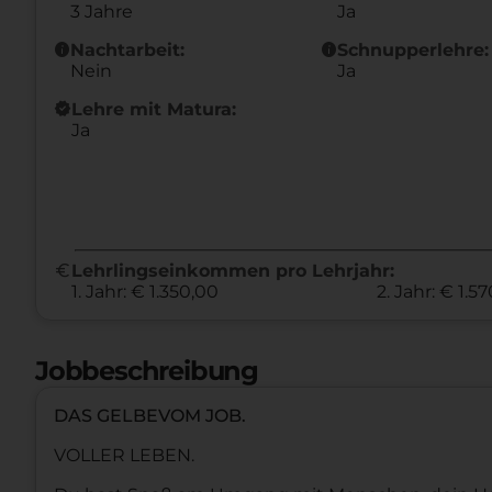
3 Jahre
Ja
info
info
Nachtarbeit:
Schnupperlehre:
Nein
Ja
new_releases
Lehre mit Matura:
Ja
euro
Lehrlingseinkommen pro Lehrjahr:
1. Jahr: € 1.350,00
2. Jahr: € 1.5
Jobbeschreibung
DAS GELBEVOM JOB.
VOLLER LEBEN.