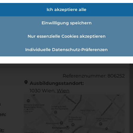
fmann:einzelhandelskauffrau Schw
Ich akzeptiere alle
Einwilligung speichern
Nur essenzielle Cookies akzeptieren
andelskaufmann:Einzelhandelskauffrau Schwerpunkt Fe
Individuelle Datenschutz-Präferenzen
Referenznummer: 806252
location_on
Ausbildungsstandort:
1030 Wien,
Wien
u
en:
t: