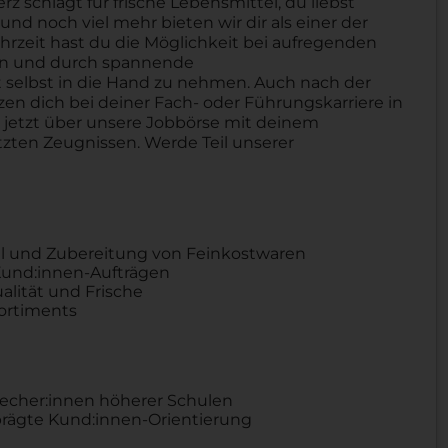
schlägt für frische Lebensmittel, du liebst
nd noch viel mehr bieten wir dir als einer der
hrzeit hast du die Möglichkeit bei aufregenden
ben und durch spannende
selbst in die Hand zu nehmen. Auch nach der
tzen dich bei deiner Fach- oder Führungskarriere in
h jetzt über unsere Jobbörse mit deinem
zten Zeugnissen. Werde Teil unserer
hl und Zubereitung von Feinkostwaren
Kund:innen-Aufträgen
alität und Frische
sortiments
recher:innen höherer Schulen
ägte Kund:innen-Orientierung