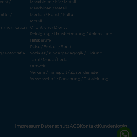
echt /
Maschinen / Kfz / Metall
Maschinen / Metall
ttel /
Medien / Kunst / Kultur
Metall
ekommunikation
Öffentlicher Dienst
Reinigung / Hausbetreuung / Anlern- und
Hilfsberufe
Reise / Freizeit / Sport
g / Fotografie
Soziales / Kinderpädagogik / Bildung
Textil / Mode / Leder
Umwelt
Verkehr / Transport / Zustelldienste
Wissenschaft / Forschung / Entwicklung
Impressum
Datenschutz
AGB
Kontakt
Kundenlogin