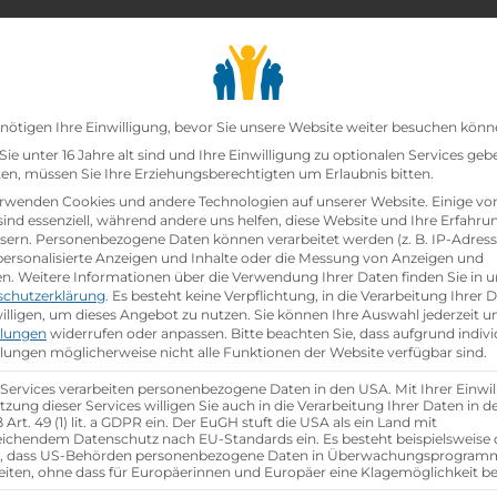
chair_alt
search
school
Lehrbetriebe
Lehrstellen Finden
Lehrb
Datenschutz-Präfer
nötigen Ihre Einwilligung, bevor Sie unsere Website weiter besuchen könn
ie unter 16 Jahre alt sind und Ihre Einwilligung zu optionalen Services geb
n, müssen Sie Ihre Erziehungsberechtigten um Erlaubnis bitten.
zt!
rwenden Cookies und andere Technologien auf unserer Website. Einige vo
sind essenziell, während andere uns helfen, diese Website und Ihre Erfahru
sern.
Personenbezogene Daten können verarbeitet werden (z. B. IP-Adresse
ann:Einzelhandelskauffrau Schwerpunkt Feinkostfac
 personalisierte Anzeigen und Inhalte oder die Messung von Anzeigen und
en.
Weitere Informationen über die Verwendung Ihrer Daten finden Sie in u
schutzerklärung
.
Es besteht keine Verpflichtung, in die Verarbeitung Ihrer 
hen
illigen, um dieses Angebot zu nutzen.
Sie können Ihre Auswahl jederzeit u
llungen
widerrufen oder anpassen.
Bitte beachten Sie, dass aufgrund indivi
llungen möglicherweise nicht alle Funktionen der Website verfügbar sind.
 Services verarbeiten personenbezogene Daten in den USA. Mit Ihrer Einwil
tzung dieser Services willigen Sie auch in die Verarbeitung Ihrer Daten in 
Art. 49 (1) lit. a GDPR ein. Der EuGH stuft die USA als ein Land mit
ichendem Datenschutz nach EU-Standards ein. Es besteht beispielsweise 
r, dass US-Behörden personenbezogene Daten in Überwachungsprogra
eiten, ohne dass für Europäerinnen und Europäer eine Klagemöglichkeit be