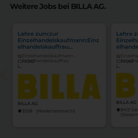
Weitere Jobs bei BILLA AG.
Lehre zum:zur
Lehre 
Einzelhandelskaufmann:Einz
Einzel
elhandelskauffrau
elhande
Schwerpunkt Lebensmittel
Schwer
Einzelhandelskaufmann -
Einzelh
s
s
Feinkos
Einzelhandelskauffrau
Einzelh
choo
choo
l
l
BILLA AG
BILLA AG
8413 Sa
location_on
3508 (Nieder­österreich)
location_on
(Steier­