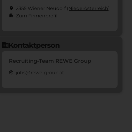
location_on
2355 Wiener Neudorf
(Nieder­österreich)
apartment
Zum Firmenprofil
Kontaktperson
domain
Recruiting-Team REWE Group
alternate_email
jobs@rewe-group.at