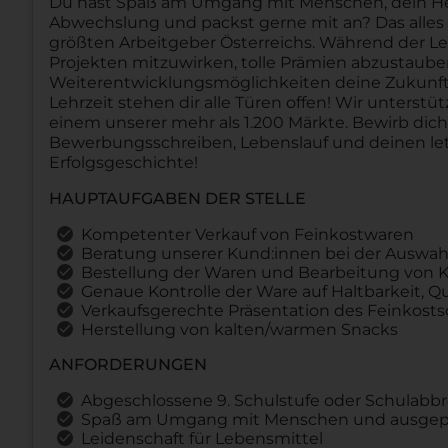
Du hast Spaß am Umgang mit Menschen, dein Herz 
Abwechslung und packst gerne mit an? Das alles u
größten Arbeitgeber Österreichs. Während der Le
Projekten mitzuwirken, tolle Prämien abzustau
Weiterentwicklungsmöglichkeiten deine Zukunft 
Lehrzeit stehen dir alle Türen offen! Wir unterstü
einem unserer mehr als 1.200 Märkte. Bewirb dic
Bewerbungsschreiben, Lebenslauf und deinen let
Erfolgsgeschichte!
HAUPTAUFGABEN DER STELLE
Kompetenter Verkauf von Feinkostwaren
Beratung unserer Kund:innen bei der Auswa
Bestellung der Waren und Bearbeitung von 
Genaue Kontrolle der Ware auf Haltbarkeit, Qu
Verkaufsgerechte Präsentation des Feinkost
Herstellung von kalten/warmen Snacks
ANFORDERUNGEN
Abgeschlossene 9. Schulstufe oder Schulabb
Spaß am Umgang mit Menschen und ausgepr
Leidenschaft für Lebensmittel