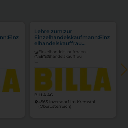
Lehre zum:zur
nn:Einz
Einzelhandelskaufmann:Einz
elhandelskauffrau
Schwerpunkt
Einzelhandelskaufmann -
s
Feinkostfachverkauf
Einzelhandelskauffrau
choo
l
BILLA AG
4565 Inzersdorf im Kremstal
location_on
locati
(Ober­österreich)