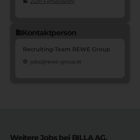
apartment
Zum Firmenprofil
Kontaktperson
domain
Recruiting-Team REWE Group
alternate_email
jobs@rewe-group.at
Weitere Jobs bei BILLA AG.