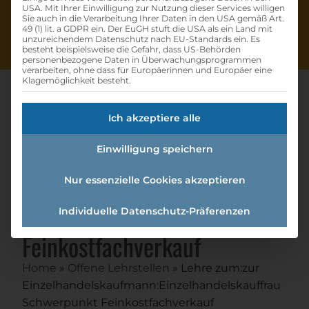
USA. Mit Ihrer Einwilligung zur Nutzung dieser Services willigen
Sie auch in die Verarbeitung Ihrer Daten in den USA gemäß Art.
49 (1) lit. a GDPR ein. Der EuGH stuft die USA als ein Land mit
unzureichendem Datenschutz nach EU-Standards ein. Es
besteht beispielsweise die Gefahr, dass US-Behörden
personenbezogene Daten in Überwachungsprogrammen
verarbeiten, ohne dass für Europäerinnen und Europäer eine
Klagemöglichkeit besteht.
Ich akzeptiere alle
Lehre Zum:zur
Einwilligung speichern
Einzelhandelskaufmann:einzel
handelskauffrau
Nur essenzielle Cookies akzeptieren
Schwerpunkt
Individuelle Datenschutz-Präferenzen
Feinkostfachverkauf
Home
»
Offene Lehrstellen
»
Lehre zum:zur
Einzelhandelskaufmann:Einzelhandelskauffrau
Schwerpunkt Feinkostfachverkauf