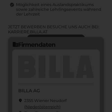
Möglichkeit eines Auslandspraktikums
sowie zahlreiche Lehrlingsevents während
der Lehrzeit
JETZT BEWERBEN BESUCHE UNS AUCH BEI:
KARRIERE.BILLA.AT
Jetzt bewerben
arrow_forward
Firmendaten
domain
BILLA AG
location_on
2355 Wiener Neudorf
(Nieder­österreich)