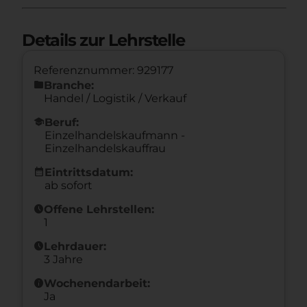
Details zur Lehrstelle
Referenznummer: 929177
folder
Branche:
Handel / Logistik / Verkauf
school
Beruf:
Einzelhandelskaufmann -
Einzelhandelskauffrau
calendar_month
Eintrittsdatum:
ab sofort
schedule
Offene Lehrstellen:
1
schedule
Lehrdauer:
3 Jahre
info
Wochenendarbeit:
Ja