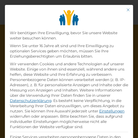
Mit di
Datenschutz-Präfer
Wir benötigen Ihre Einwilligung, bevor Sie unsere Website
weiter besuchen können.
Wenn Sie unter 16 Jahre alt sind und Ihre Einwilligung zu
optionalen Services geben möchten, müssen Sie Ihre
Die Lehrstelle wurde schon
Erziehungsberechtigten um Erlaubnis bitten.
Wir verwenden Cookies und andere Technologien auf unserer
besetzt!
Website. Einige von ihnen sind essenziell, während andere uns
helfen, diese Website und Ihre Erfahrung zu verbessern.
Personenbezogene Daten können verarbeitet werden (z. B. IP-
Die Lehrstelle
Lehre zum:zur
Adressen), z. B. für personalisierte Anzeigen und Inhalte oder die
Einzelhandelskaufmann:Einzelhandelskauffr
Messung von Anzeigen und Inhalten.
Weitere Informationen
über die Verwendung Ihrer Daten finden Sie in unserer
au Schwerpunkt Feinkostfachverkauf
bei
Datenschutzerklärung
.
Es besteht keine Verpflichtung, in die
BILLA AG
ist schon
besetzt
.
Verarbeitung Ihrer Daten einzuwilligen, um dieses Angebot zu
nutzen.
Sie können Ihre Auswahl jederzeit unter
Einstellungen
widerrufen oder anpassen.
Bitte beachten Sie, dass aufgrund
Firmenprofil besuchen
individueller Einstellungen möglicherweise nicht alle
Funktionen der Website verfügbar sind.
Andere Lehrstelle suchen
Einige Services verarbeiten personenbezogene Daten in den