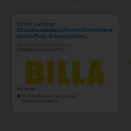
Lehre zum:zur
Einzelhandelskaufmann:Einzelhand
elskauffrau Schwerpunkt
Feinkostfachverkauf
Einzelhandelskaufmann -
s
Einzelhandelskauffrau
choo
l
BILLA AG
3493 Hadersdorf am Kamp
location_on
lo
(Nieder­österreich)