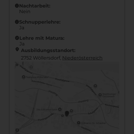
info
Nachtarbeit:
Nein
info
Schnupperlehre:
Ja
new_releases
Lehre mit Matura:
Ja
location_on
Ausbildungsstandort:
2752 Wöllersdorf,
Nieder­österreich