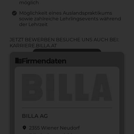
möglich
Möglichkeit eines Auslandspraktikums
sowie zahlreiche Lehrlingsevents während
der Lehrzeit
JETZT BEWERBEN BESUCHE UNS AUCH BEI:
KARRIERE.BILLA.AT
Jetzt bewerben
arrow_forward
Firmendaten
domain
BILLA AG
location_on
2355 Wiener Neudorf