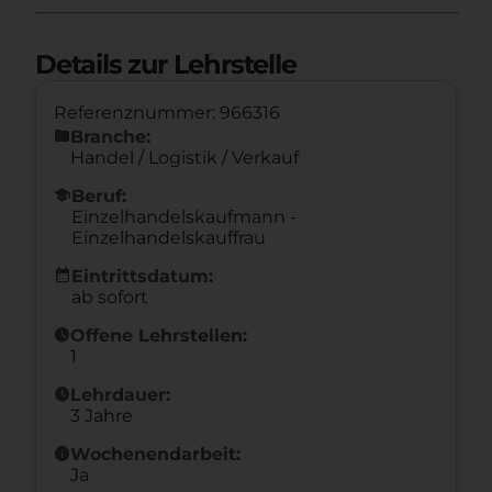
Details zur Lehrstelle
Referenznummer: 966316
folder
Branche:
Handel / Logistik / Verkauf
school
Beruf:
Einzelhandelskaufmann -
Einzelhandelskauffrau
calendar_month
Eintrittsdatum:
ab sofort
schedule
Offene Lehrstellen:
1
schedule
Lehrdauer:
3 Jahre
info
Wochenendarbeit:
Ja