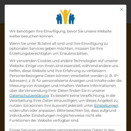
Mit di
Datenschutz-Präfer
Wir benötigen Ihre Einwilligung, bevor Sie unsere Website
weiter besuchen können.
Wenn Sie unter 16 Jahre alt sind und Ihre Einwilligung zu
optionalen Services geben möchten, müssen Sie Ihre
Die Lehrstelle wurde schon
Erziehungsberechtigten um Erlaubnis bitten.
Wir verwenden Cookies und andere Technologien auf unserer
besetzt!
Website. Einige von ihnen sind essenziell, während andere uns
helfen, diese Website und Ihre Erfahrung zu verbessern.
Personenbezogene Daten können verarbeitet werden (z. B. IP-
Die Lehrstelle
Lehre zum:zur
Adressen), z. B. für personalisierte Anzeigen und Inhalte oder die
Einzelhandelskaufmann:Einzelhandelskauffr
Messung von Anzeigen und Inhalten.
Weitere Informationen
über die Verwendung Ihrer Daten finden Sie in unserer
au Schwerpunkt Feinkostfachverkauf
bei
Datenschutzerklärung
.
Es besteht keine Verpflichtung, in die
BILLA AG
ist schon
besetzt
.
Verarbeitung Ihrer Daten einzuwilligen, um dieses Angebot zu
nutzen.
Sie können Ihre Auswahl jederzeit unter
Einstellungen
widerrufen oder anpassen.
Bitte beachten Sie, dass aufgrund
Firmenprofil besuchen
individueller Einstellungen möglicherweise nicht alle
Funktionen der Website verfügbar sind.
Andere Lehrstelle suchen
Einige Services verarbeiten personenbezogene Daten in den