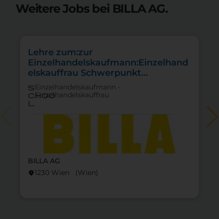
Weitere Jobs bei BILLA AG.
Lehre zum:zur
Einzelhandelskaufmann:Einzelhand
elskauffrau Schwerpunkt
Feinkostfachverkauf
Einzelhandelskaufmann -
s
Einzelhandelskauffrau
choo
l
BILLA AG
1230 Wien (Wien)
location_on
lo