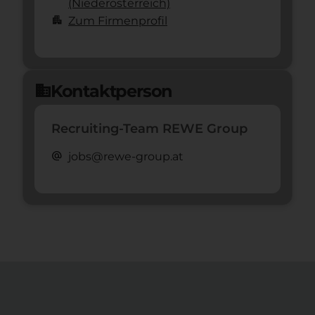
(Nieder­österreich)
apartment
Zum Firmenprofil
Kontaktperson
domain
Recruiting-Team REWE Group
alternate_email
jobs@rewe-group.at