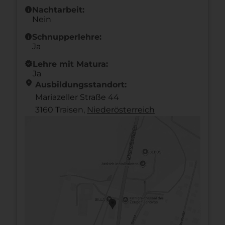
info
Nachtarbeit:
Nein
info
Schnupperlehre:
Ja
new_releases
Lehre mit Matura:
Ja
location_on
Ausbildungsstandort:
Mariazeller Straße 44
3160 Traisen,
Nieder­österreich