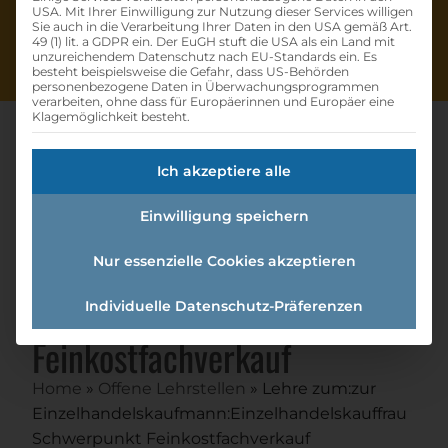
USA. Mit Ihrer Einwilligung zur Nutzung dieser Services willigen
Sie auch in die Verarbeitung Ihrer Daten in den USA gemäß Art.
49 (1) lit. a GDPR ein. Der EuGH stuft die USA als ein Land mit
unzureichendem Datenschutz nach EU-Standards ein. Es
besteht beispielsweise die Gefahr, dass US-Behörden
personenbezogene Daten in Überwachungsprogrammen
verarbeiten, ohne dass für Europäerinnen und Europäer eine
Klagemöglichkeit besteht.
Ich akzeptiere alle
Lehre Zum:zur
Einwilligung speichern
Einzelhandelskaufmann:einzel
handelskauffrau
Nur essenzielle Cookies akzeptieren
Schwerpunkt
Individuelle Datenschutz-Präferenzen
Feinkostfachverkauf
Home
»
Offene Lehrstellen
»
Lehre zum:zur
Einzelhandelskaufmann:Einzelhandelskauffrau
Schwerpunkt Feinkostfachverkauf