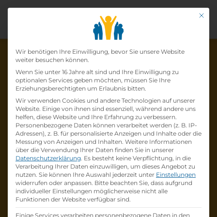
Mit di
Datenschutz-Präfer
Wir benötigen Ihre Einwilligung, bevor Sie unsere Website
weiter besuchen können.
Wenn Sie unter 16 Jahre alt sind und Ihre Einwilligung zu
optionalen Services geben möchten, müssen Sie Ihre
Die Lehrstelle wurde schon
Erziehungsberechtigten um Erlaubnis bitten.
Wir verwenden Cookies und andere Technologien auf unserer
besetzt!
Website. Einige von ihnen sind essenziell, während andere uns
helfen, diese Website und Ihre Erfahrung zu verbessern.
Personenbezogene Daten können verarbeitet werden (z. B. IP-
Die Lehrstelle
Lehre zum:zur
Adressen), z. B. für personalisierte Anzeigen und Inhalte oder die
Einzelhandelskaufmann:Einzelhandelskauffr
Messung von Anzeigen und Inhalten.
Weitere Informationen
über die Verwendung Ihrer Daten finden Sie in unserer
au Schwerpunkt Lebensmittel
bei
BILLA AG
Datenschutzerklärung
.
Es besteht keine Verpflichtung, in die
ist schon
besetzt
.
Verarbeitung Ihrer Daten einzuwilligen, um dieses Angebot zu
nutzen.
Sie können Ihre Auswahl jederzeit unter
Einstellungen
widerrufen oder anpassen.
Bitte beachten Sie, dass aufgrund
Firmenprofil besuchen
individueller Einstellungen möglicherweise nicht alle
Funktionen der Website verfügbar sind.
Andere Lehrstelle suchen
Einige Services verarbeiten personenbezogene Daten in den