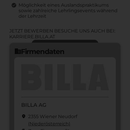
Möglichkeit eines Auslandspraktikums
sowie zahlreiche Lehrlingsevents während
der Lehrzeit
JETZT BEWERBEN BESUCHE UNS AUCH BEI:
KARRIERE.BILLA.AT
Jetzt bewerben
arrow_forward
Firmendaten
domain
BILLA AG
location_on
2355 Wiener Neudorf
(Nieder­österreich)