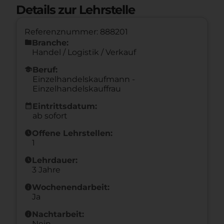
Details zur Lehrstelle
Referenznummer: 888201
folder
Branche:
Handel / Logistik / Verkauf
school
Beruf:
Einzelhandelskaufmann -
Einzelhandelskauffrau
calendar_month
Eintrittsdatum:
ab sofort
schedule
Offene Lehrstellen:
1
schedule
Lehrdauer:
3 Jahre
info
Wochenendarbeit:
Ja
info
Nachtarbeit:
Nein