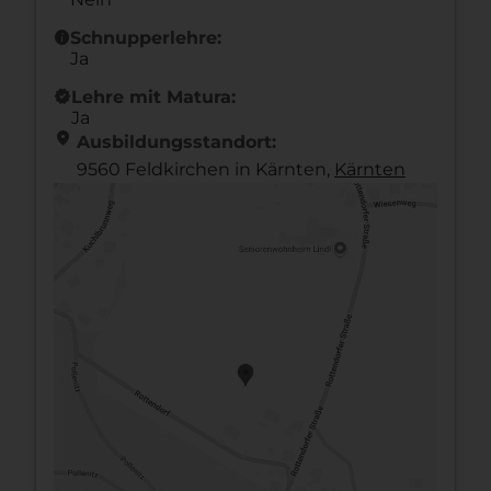
info
Schnupperlehre:
Ja
new_releases
Lehre mit Matura:
Ja
location_on
Ausbildungsstandort:
9560 Feldkirchen in Kärnten,
Kärnten