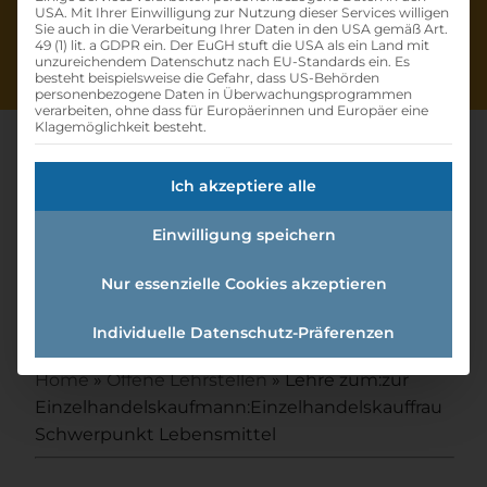
USA. Mit Ihrer Einwilligung zur Nutzung dieser Services willigen
Sie auch in die Verarbeitung Ihrer Daten in den USA gemäß Art.
49 (1) lit. a GDPR ein. Der EuGH stuft die USA als ein Land mit
unzureichendem Datenschutz nach EU-Standards ein. Es
besteht beispielsweise die Gefahr, dass US-Behörden
personenbezogene Daten in Überwachungsprogrammen
verarbeiten, ohne dass für Europäerinnen und Europäer eine
Klagemöglichkeit besteht.
Ich akzeptiere alle
Lehre Zum:zur
Einwilligung speichern
Einzelhandelskaufmann:einzel
handelskauffrau
Nur essenzielle Cookies akzeptieren
Schwerpunkt Lebensmittel
Individuelle Datenschutz-Präferenzen
Home
»
Offene Lehrstellen
»
Lehre zum:zur
Einzelhandelskaufmann:Einzelhandelskauffrau
Schwerpunkt Lebensmittel