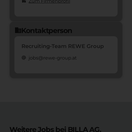
apartment
Zum Firmenprofil
Kontaktperson
domain
Recruiting-Team REWE Group
alternate_email
jobs@rewe-group.at
Weitere Jobs bei BILLA AG.