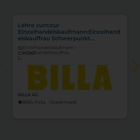
Lehre zum:zur
Einzelhandelskaufmann:Einzelhand
elskauffrau Schwerpunkt
Feinkostfachverkauf
Einzelhandelskaufmann -
s
Einzelhandelskauffrau
choo
l
BILLA AG
8054 Pirka (Steier­mark)
location_on
lo