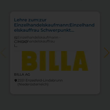
Lehre zum:zur
Einzelhandelskaufmann:Einzelhand
elskauffrau Schwerpunkt
Lebensmittel
Einzelhandelskaufmann -
s
Einzelhandelskauffrau
choo
l
BILLA AG
2551 Enzesfeld-Lindabrunn
location_on
lo
(Nieder­österreich)