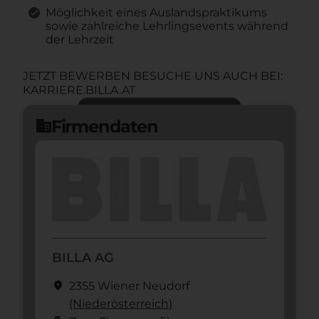
Möglichkeit eines Auslandspraktikums
sowie zahlreiche Lehrlingsevents während
der Lehrzeit
JETZT BEWERBEN BESUCHE UNS AUCH BEI:
KARRIERE.BILLA.AT
Jetzt bewerben
arrow_forward
Firmendaten
domain
BILLA AG
location_on
2355 Wiener Neudorf
(Nieder­österreich)