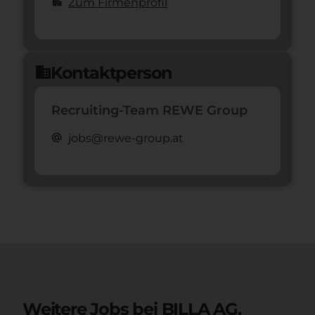
apartment
Zum Firmenprofil
Kontaktperson
domain
Recruiting-Team REWE Group
alternate_email
jobs@rewe-group.at
Weitere Jobs bei BILLA AG.