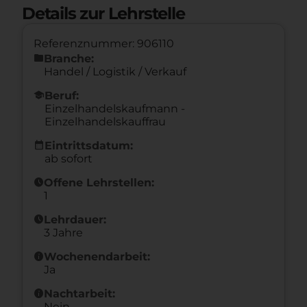
Details zur Lehrstelle
Referenznummer: 906110
folder
Branche:
Handel / Logistik / Verkauf
school
Beruf:
Einzelhandelskaufmann -
Einzelhandelskauffrau
calendar_month
Eintrittsdatum:
ab sofort
schedule
Offene Lehrstellen:
1
schedule
Lehrdauer:
3 Jahre
info
Wochenendarbeit:
Ja
info
Nachtarbeit:
Nein