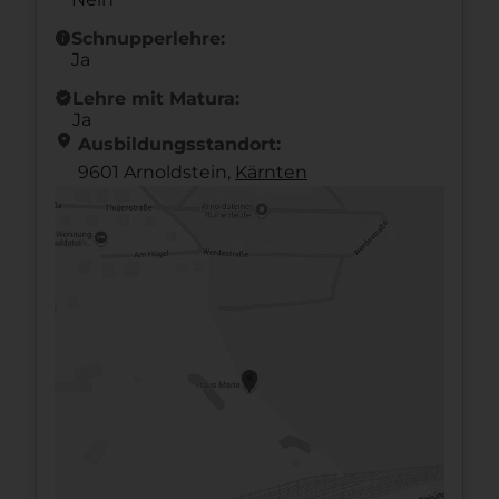
info
Schnupperlehre:
Ja
new_releases
Lehre mit Matura:
Ja
location_on
Ausbildungsstandort:
9601 Arnoldstein,
Kärnten