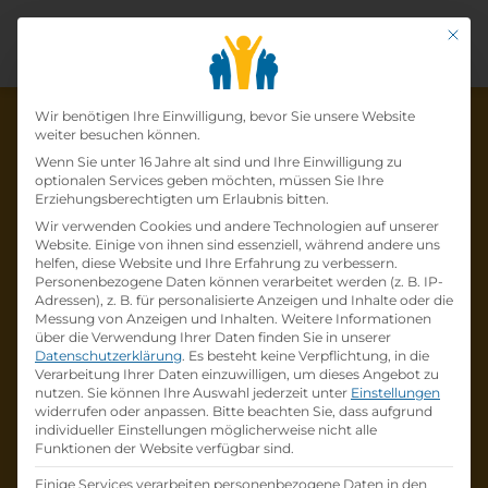
Mit di
Datenschutz-Präfer
Wir benötigen Ihre Einwilligung, bevor Sie unsere Website
weiter besuchen können.
Wenn Sie unter 16 Jahre alt sind und Ihre Einwilligung zu
optionalen Services geben möchten, müssen Sie Ihre
Die Lehrstelle wurde schon
Erziehungsberechtigten um Erlaubnis bitten.
Wir verwenden Cookies und andere Technologien auf unserer
besetzt!
Website. Einige von ihnen sind essenziell, während andere uns
helfen, diese Website und Ihre Erfahrung zu verbessern.
Personenbezogene Daten können verarbeitet werden (z. B. IP-
Die Lehrstelle
Lehre zum:zur
Adressen), z. B. für personalisierte Anzeigen und Inhalte oder die
Einzelhandelskaufmann:Einzelhandelskauffr
Messung von Anzeigen und Inhalten.
Weitere Informationen
über die Verwendung Ihrer Daten finden Sie in unserer
au Schwerpunkt Lebensmittel
bei
BILLA AG
Datenschutzerklärung
.
Es besteht keine Verpflichtung, in die
ist schon
besetzt
.
Verarbeitung Ihrer Daten einzuwilligen, um dieses Angebot zu
nutzen.
Sie können Ihre Auswahl jederzeit unter
Einstellungen
widerrufen oder anpassen.
Bitte beachten Sie, dass aufgrund
Firmenprofil besuchen
individueller Einstellungen möglicherweise nicht alle
Funktionen der Website verfügbar sind.
Andere Lehrstelle suchen
Einige Services verarbeiten personenbezogene Daten in den