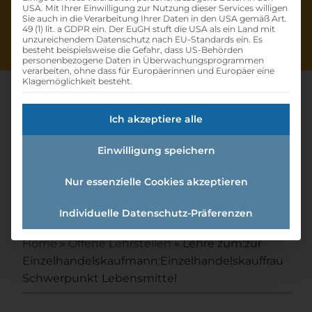
USA. Mit Ihrer Einwilligung zur Nutzung dieser Services willigen
Sie auch in die Verarbeitung Ihrer Daten in den USA gemäß Art.
49 (1) lit. a GDPR ein. Der EuGH stuft die USA als ein Land mit
unzureichendem Datenschutz nach EU-Standards ein. Es
besteht beispielsweise die Gefahr, dass US-Behörden
personenbezogene Daten in Überwachungsprogrammen
verarbeiten, ohne dass für Europäerinnen und Europäer eine
Klagemöglichkeit besteht.
Ich akzeptiere alle
Lehre Zum:zur
Einwilligung speichern
Einzelhandelskaufmann:einzel
handelskauffrau
Nur essenzielle Cookies akzeptieren
Schwerpunkt Lebensmittel
Individuelle Datenschutz-Präferenzen
Home
»
Offene Lehrstellen
»
Lehre zum:zur
Einzelhandelskaufmann:Einzelhandelskauffrau
Schwerpunkt Lebensmittel