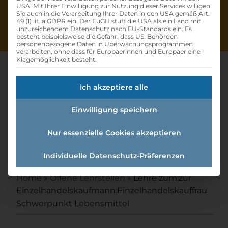
USA. Mit Ihrer Einwilligung zur Nutzung dieser Services willigen
Sie auch in die Verarbeitung Ihrer Daten in den USA gemäß Art.
49 (1) lit. a GDPR ein. Der EuGH stuft die USA als ein Land mit
unzureichendem Datenschutz nach EU-Standards ein. Es
besteht beispielsweise die Gefahr, dass US-Behörden
personenbezogene Daten in Überwachungsprogrammen
verarbeiten, ohne dass für Europäerinnen und Europäer eine
Klagemöglichkeit besteht.
Ich akzeptiere alle
Lehre Zum:zur
Einwilligung speichern
Einzelhandelskaufmann:einzel
handelskauffrau
Nur essenzielle Cookies akzeptieren
Schwerpunkt Lebensmittel
Individuelle Datenschutz-Präferenzen
Home
»
Offene Lehrstellen
»
Lehre zum:zur
Einzelhandelskaufmann:Einzelhandelskauffrau
Schwerpunkt Lebensmittel