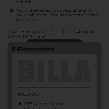
möglich
Möglichkeit eines Auslandspraktikums
sowie zahlreiche Lehrlingsevents während
der Lehrzeit
JETZT BEWERBEN BESUCHE UNS AUCH BEI:
KARRIERE.BILLA.AT
Jetzt bewerben
arrow_forward
Firmendaten
domain
BILLA AG
location_on
2355 Wiener Neudorf