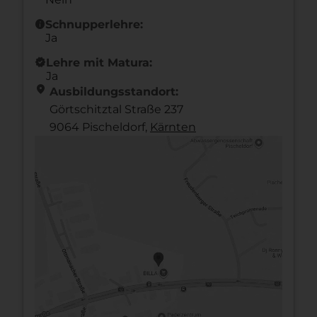
info
Schnupperlehre:
Ja
new_releases
Lehre mit Matura:
Ja
location_on
Ausbildungsstandort:
Görtschitztal Straße 237
9064 Pischeldorf,
Kärnten