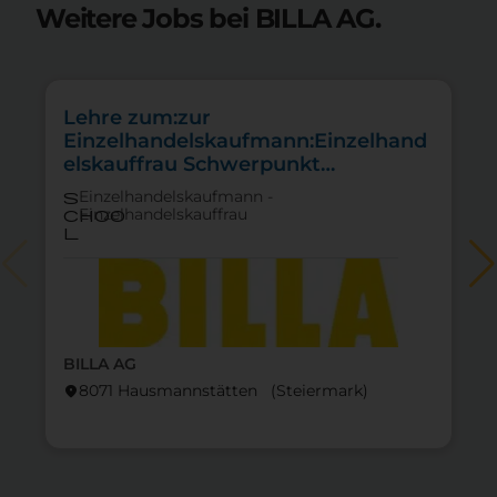
Weitere Jobs bei BILLA AG.
Lehre zum:zur
Einzelhandelskaufmann:Einzelhand
elskauffrau Schwerpunkt
Lebensmittel
Einzelhandelskaufmann -
s
Einzelhandelskauffrau
choo
l
BILLA AG
8071 Hausmannstätten (Steier­mark)
location_on
lo