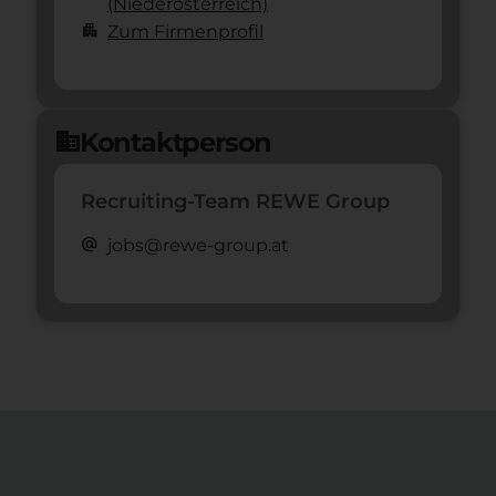
(Nieder­österreich)
apartment
Zum Firmenprofil
Kontaktperson
domain
Recruiting-Team REWE Group
alternate_email
jobs@rewe-group.at