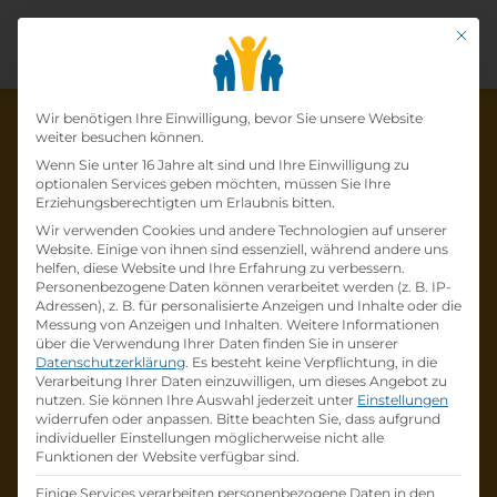
Mit di
Datenschutz-Präfer
Wir benötigen Ihre Einwilligung, bevor Sie unsere Website
weiter besuchen können.
Wenn Sie unter 16 Jahre alt sind und Ihre Einwilligung zu
optionalen Services geben möchten, müssen Sie Ihre
Die Lehrstelle wurde schon
Erziehungsberechtigten um Erlaubnis bitten.
Wir verwenden Cookies und andere Technologien auf unserer
besetzt!
Website. Einige von ihnen sind essenziell, während andere uns
helfen, diese Website und Ihre Erfahrung zu verbessern.
Personenbezogene Daten können verarbeitet werden (z. B. IP-
Die Lehrstelle
Lehre zum:zur
Adressen), z. B. für personalisierte Anzeigen und Inhalte oder die
Einzelhandelskaufmann:Einzelhandelskauffr
Messung von Anzeigen und Inhalten.
Weitere Informationen
über die Verwendung Ihrer Daten finden Sie in unserer
au Schwerpunkt Lebensmittel
bei
BILLA AG
Datenschutzerklärung
.
Es besteht keine Verpflichtung, in die
ist schon
besetzt
.
Verarbeitung Ihrer Daten einzuwilligen, um dieses Angebot zu
nutzen.
Sie können Ihre Auswahl jederzeit unter
Einstellungen
widerrufen oder anpassen.
Bitte beachten Sie, dass aufgrund
Firmenprofil besuchen
individueller Einstellungen möglicherweise nicht alle
Funktionen der Website verfügbar sind.
Andere Lehrstelle suchen
Einige Services verarbeiten personenbezogene Daten in den