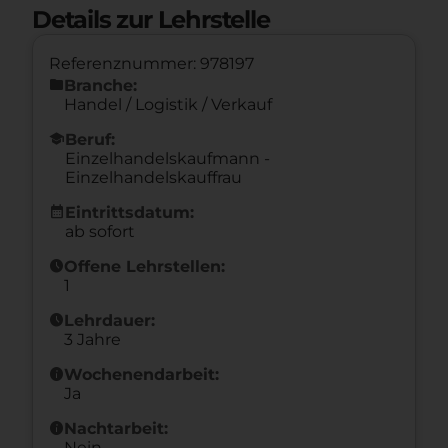
Details zur Lehrstelle
Referenznummer: 978197
folder
Branche:
Handel / Logistik / Verkauf
school
Beruf:
Einzelhandelskaufmann -
Einzelhandelskauffrau
calendar_month
Eintrittsdatum:
ab sofort
schedule
Offene Lehrstellen:
1
schedule
Lehrdauer:
3 Jahre
info
Wochenendarbeit:
Ja
info
Nachtarbeit:
Nein