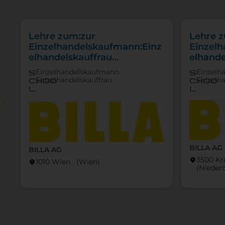
Lehre zum:zur
Lehre 
Einzelhandelskaufmann:Einz
Einzel
elhandelskauffrau
elhande
Schwerpunkt Lebensmittel
Schwer
Einzelhandelskaufmann -
Einzelh
s
s
Feinkos
Einzelhandelskauffrau
Einzelh
choo
choo
l
l
BILLA AG
BILLA AG
3500 K
location_on
1010 Wien (Wien)
location_on
(Nieder­