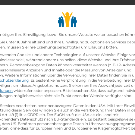
chair_alt
search
school
Lehrbetriebe
Lehrstellen Finden
Lehrb
Datenschutz-Präfer
nötigen Ihre Einwilligung, bevor Sie unsere Website weiter besuchen könn
ie unter 16 Jahre alt sind und Ihre Einwilligung zu optionalen Services geb
n, müssen Sie Ihre Erziehungsberechtigten um Erlaubnis bitten.
zt!
rwenden Cookies und andere Technologien auf unserer Website. Einige vo
sind essenziell, während andere uns helfen, diese Website und Ihre Erfahru
sern.
Personenbezogene Daten können verarbeitet werden (z. B. IP-Adresse
t schon
besetzt
.
 personalisierte Anzeigen und Inhalte oder die Messung von Anzeigen und
en.
Weitere Informationen über die Verwendung Ihrer Daten finden Sie in u
schutzerklärung
.
Es besteht keine Verpflichtung, in die Verarbeitung Ihrer 
hen
illigen, um dieses Angebot zu nutzen.
Sie können Ihre Auswahl jederzeit u
llungen
widerrufen oder anpassen.
Bitte beachten Sie, dass aufgrund indivi
llungen möglicherweise nicht alle Funktionen der Website verfügbar sind.
 Services verarbeiten personenbezogene Daten in den USA. Mit Ihrer Einwil
tzung dieser Services willigen Sie auch in die Verarbeitung Ihrer Daten in 
Art. 49 (1) lit. a GDPR ein. Der EuGH stuft die USA als ein Land mit
ichendem Datenschutz nach EU-Standards ein. Es besteht beispielsweise 
r, dass US-Behörden personenbezogene Daten in Überwachungsprogra
eiten, ohne dass für Europäerinnen und Europäer eine Klagemöglichkeit be