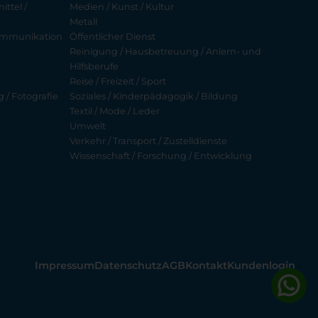
ttel /
Medien / Kunst / Kultur
Metall
ekommunikation
Öffentlicher Dienst
Reinigung / Hausbetreuung / Anlern- und
Hilfsberufe
Reise / Freizeit / Sport
g / Fotografie
Soziales / Kinderpädagogik / Bildung
Textil / Mode / Leder
Umwelt
Verkehr / Transport / Zustelldienste
Wissenschaft / Forschung / Entwicklung
Impressum
Datenschutz
AGB
Kontakt
Kundenlogin