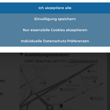
Ich akzeptiere alle
Einwilligung speichern
Nur essenzielle Cookies akzeptieren
Individuelle Datenschutz-Präferenzen
Referenznummer: 749961
location_on
Ausbildungsstandort:
5280 Braunau am Inn,
Ober­österreich
en:
t: