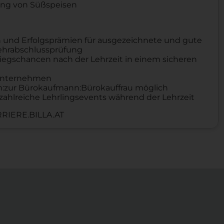
tung von Süßspeisen
 und Erfolgsprämien für ausgezeichnete und gute
Lehrabschlussprüfung
iegschancen nach der Lehrzeit in einem sicheren
n Unternehmen
um:zur Bürokaufmann:Bürokauffrau möglich
zahlreiche Lehrlingsevents während der Lehrzeit
RIERE.BILLA.AT