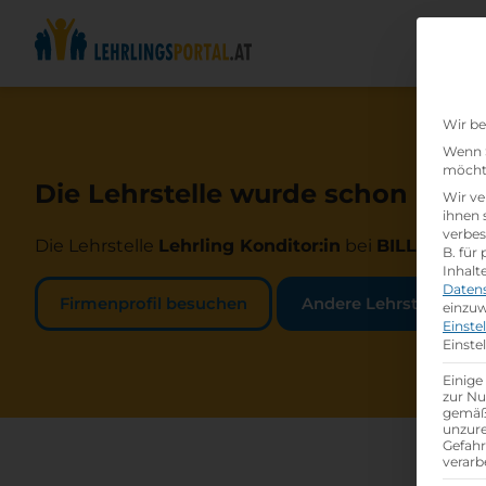
Wir be
Wenn S
möchte
Die Lehrstelle wurde schon beset
Wir ve
ihnen 
verbes
Die Lehrstelle
Lehrling Konditor:in
bei
BILLA AG
is
B. für
Inhalt
Daten
Firmenprofil besuchen
Andere Lehrstelle suc
einzuw
Einste
Einste
Einige
zur Nu
gemäß 
unzure
Gefah
verarb