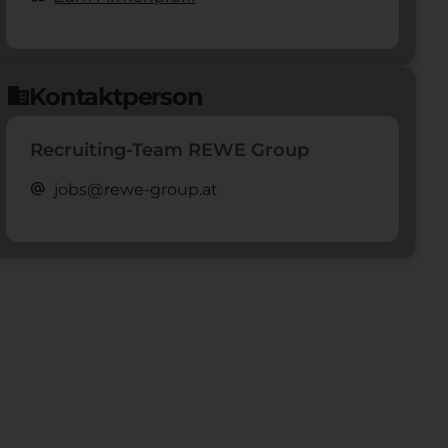
Kontaktperson
domain
Recruiting-Team REWE Group
alternate_email
jobs@rewe-group.at