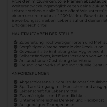
Projekten mitzuwirken, tolle Prämien abzustau
Weiterentwicklungsmöglichkeiten deine Zukunft 
Lehrzeit stehen dir alle Türen offen! Wir unterstü
einem unserer mehr als 1.200 Märkte. Bewirb dic
Bewerbungsschreiben, Lebenslauf und deinen let
Erfolgsgeschichte!
HAUPTAUFGABEN DER STELLE
Zubereitung hochwertiger Torten und Mehls
Sorgfältiger Wareneinsatz in der Produktion
Gewissenhafte Einhaltung der Hygienerichtli
Selbstständiges, kreatives Verzieren von Anla
Ansprechende Gestaltung der Vitrine
Freundlicher Verkauf und individuelle Berat
ANFORDERUNGEN
Abgeschlossene 9. Schulstufe oder Schulabb
Spaß am Umgang mit Menschen und ausgepr
Leidenschaft für Lebensmittel
Zuverlässigkeit und Freundlichkeit
Unternehmerisches Denken und Flexibilität
Ausgeprägter Teamgedanke