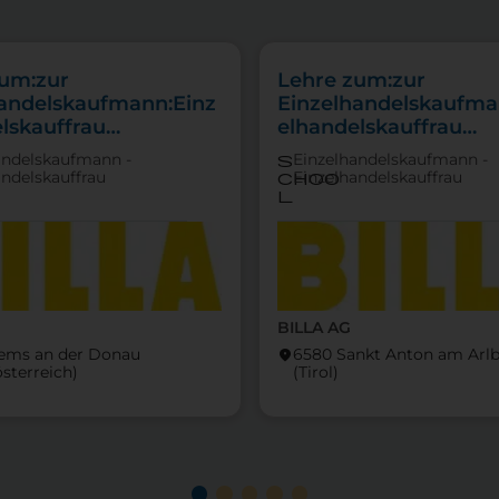
zum:zur
Lehre zum:zur
handelskaufmann:Einz
Einzelhandelskaufma
lskauffrau
elhandelskauffrau
punkt
Schwerpunkt Lebensm
andelskaufmann -
Einzelhandelskaufmann -
s
tfachverkauf
andelskauffrau
Einzelhandelskauffrau
choo
l
BILLA AG
rems an der Donau
6580 Sankt Anton am Ar
location_on
österreich)
(Tirol)