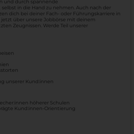
ben und durch spannende
selbst in die Hand zu nehmen. Auch nach der
tzen dich bei deiner Fach- oder Führungskarriere in
h jetzt über unsere Jobbörse mit deinem
zten Zeugnissen. Werde Teil unserer
peisen
nien
sstorten
ung unserer Kund:innen
recher:innen höherer Schulen
ägte Kund:innen-Orientierung