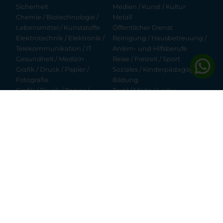
Sicherheit
Medien / Kunst / Kultur
Chemie / Biotechnologie /
Metall
Lebensmittel / Kunststoffe
Öffentlicher Dienst
Elektrotechnik / Elektronik /
Reinigung / Hausbetreuung /
Telekommunikation / IT
Anlern- und Hilfsberufe
Gesundheit / Medizin
Reise / Freizeit / Sport
Grafik / Druck / Papier /
Soziales / Kinderpädagogik /
Fotografie
Bildung
Grafik / Druck / Papier /
Textil / Mode / Leder
Verpackung / Fotografie
Umwelt
Handel / Logistik / Verkauf
Verkehr / Transport /
Hilfsberufe / Aushilfskräfte
Zustelldienste
Hotel- / Gastgewerbe
Wissenschaft / Forschung /
Informationstechnologie
Entwicklung
© 2026 lehrlingsportal.at | Ein Service der
Young Enterprises
Media
Impressum
Datenschutz
AGB
Kontakt
Kundenlogin