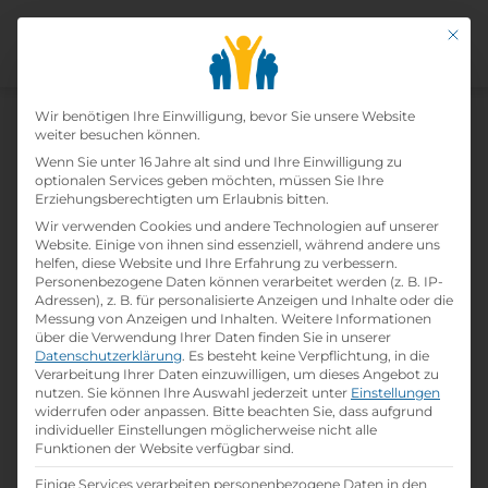
Mit di
Datenschutz-Präfer
Wir benötigen Ihre Einwilligung, bevor Sie unsere Website
weiter besuchen können.
RNG und
Wenn Sie unter 16 Jahre alt sind und Ihre Einwilligung zu
optionalen Services geben möchten, müssen Sie Ihre
Gewinnwahrscheinlichkeiten:
Erziehungsberechtigten um Erlaubnis bitten.
Warum jede Runde unabhängig
Wir verwenden Cookies und andere Technologien auf unserer
Website. Einige von ihnen sind essenziell, während andere uns
helfen, diese Website und Ihre Erfahrung zu verbessern.
ist
Personenbezogene Daten können verarbeitet werden (z. B. IP-
Adressen), z. B. für personalisierte Anzeigen und Inhalte oder die
Messung von Anzeigen und Inhalten.
Weitere Informationen
calendar_month
folder
11. November 2025
Allgemein
über die Verwendung Ihrer Daten finden Sie in unserer
person
Lehrlingsportal.at
Datenschutzerklärung
.
Es besteht keine Verpflichtung, in die
Verarbeitung Ihrer Daten einzuwilligen, um dieses Angebot zu
nutzen.
Sie können Ihre Auswahl jederzeit unter
Einstellungen
widerrufen oder anpassen.
Bitte beachten Sie, dass aufgrund
individueller Einstellungen möglicherweise nicht alle
Funktionen der Website verfügbar sind.
Einige Services verarbeiten personenbezogene Daten in den