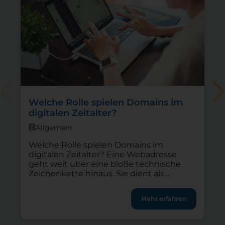
Welche Rolle spielen Domains im
digitalen Zeitalter?
Allgemein
Welche Rolle spielen Domains im
digitalen Zeitalter? Eine Webadresse
geht weit über eine bloße technische
Zeichenkette hinaus. Sie dient als
Erkennungszeichen, Vertrauensanker
und erster Kontaktpunkt zu digitalen
Mehr erfahren
Angeboten. Die eigene Domain bildet für
jeden Verein, jedes Start-up und alle
Freiberuflichen die Grundlage der