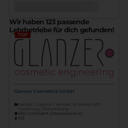
Wir haben
123
passende
Lehrbetriebe für dich gefunden!
TOP
Glanzer Cosmetics GmbH
Handel / Logistik / Verkauf
,
Wissenschaft /
folder
Forschung / Entwicklung
4551 Schölldorf (Ober­österreich)
location_on
100
person