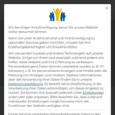
Mit di
Datenschutz-Präfer
Wir benötigen Ihre Einwilligung, bevor Sie unsere Website
weiter besuchen können.
Lehrbetriebe in Österreich
Wenn Sie unter 16 Jahre alt sind und Ihre Einwilligung zu
optionalen Services geben möchten, müssen Sie Ihre
Erziehungsberechtigten um Erlaubnis bitten.
Finde deinen passenden Ausbildungsbetrieb in
Wir verwenden Cookies und andere Technologien auf unserer
Österreich. Bewirb dich für die
Website. Einige von ihnen sind essenziell, während andere uns
helfen, diese Website und Ihre Erfahrung zu verbessern.
ausgeschriebenen Lehrstellen oder sende eine
Personenbezogene Daten können verarbeitet werden (z. B. IP-
Initiativbewerbung an deinen zukünftigen
Adressen), z. B. für personalisierte Anzeigen und Inhalte oder die
Arbeitgeber. Viel Erfolg!
Messung von Anzeigen und Inhalten.
Weitere Informationen
über die Verwendung Ihrer Daten finden Sie in unserer
Datenschutzerklärung
.
Es besteht keine Verpflichtung, in die
Verarbeitung Ihrer Daten einzuwilligen, um dieses Angebot zu
nutzen.
Sie können Ihre Auswahl jederzeit unter
Einstellungen
Home
»
Lehrbetriebe
widerrufen oder anpassen.
Bitte beachten Sie, dass aufgrund
individueller Einstellungen möglicherweise nicht alle
Funktionen der Website verfügbar sind.
Einige Services verarbeiten personenbezogene Daten in den