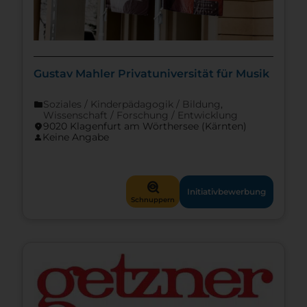
Gustav Mahler Privatuniversität für Musik
Soziales / Kinderpädagogik / Bildung
,
folder
Wissenschaft / Forschung / Entwicklung
9020 Klagenfurt am Wörthersee (Kärnten)
location_on
Keine Angabe
person
mystery
Initiativbewerbung
Schnuppern