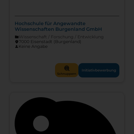
Hochschule für Angewandte
Wissenschaften Burgenland GmbH
Wissenschaft / Forschung / Entwicklung
folder
7000 Eisenstadt (Burgen­land)
location_on
Keine Angabe
person
mystery
Initiativbewerbung
Schnuppern