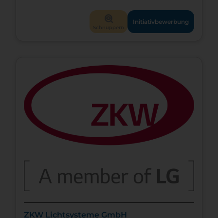
mystery
Initiativbewerbung
Schnuppern
ZKW Lichtsysteme GmbH