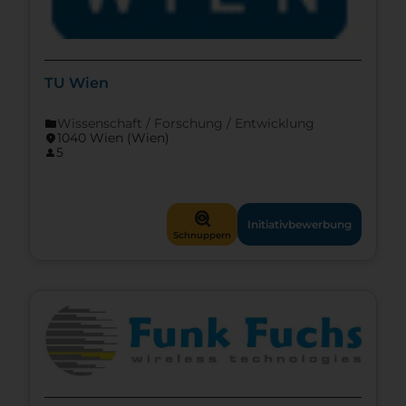
TU Wien
Wissenschaft / Forschung / Entwicklung
folder
1040 Wien (Wien)
location_on
5
person
mystery
Initiativbewerbung
Schnuppern