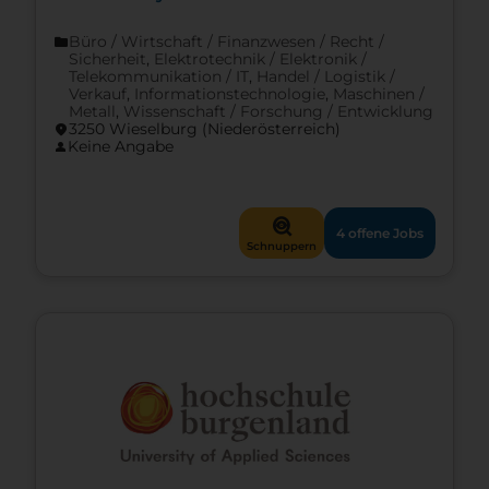
Büro / Wirtschaft / Finanzwesen / Recht /
folder
Sicherheit
,
Elektrotechnik / Elektronik /
Telekommunikation / IT
,
Handel / Logistik /
Verkauf
,
Informationstechnologie
,
Maschinen /
Metall
,
Wissenschaft / Forschung / Entwicklung
3250 Wieselburg (Nieder­österreich)
location_on
Keine Angabe
person
mystery
4 offene Jobs
Schnuppern