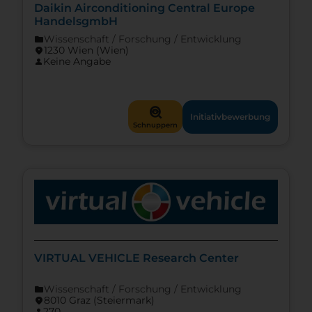
Daikin Airconditioning Central Europe
HandelsgmbH
Wissenschaft / Forschung / Entwicklung
folder
1230 Wien (Wien)
location_on
Keine Angabe
person
mystery
Initiativbewerbung
Schnuppern
VIRTUAL VEHICLE Research Center
Wissenschaft / Forschung / Entwicklung
folder
8010 Graz (Steier­mark)
location_on
270
person