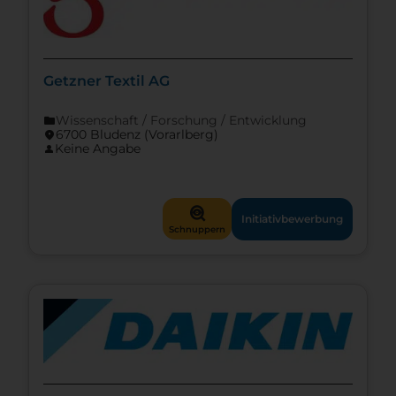
Getzner Textil AG
Wissenschaft / Forschung / Entwicklung
folder
6700 Bludenz (Vorarl­berg)
location_on
Keine Angabe
person
mystery
Initiativbewerbung
Schnuppern