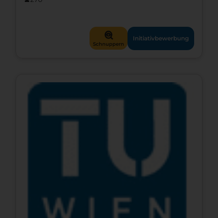
mystery
Initiativbewerbung
Schnuppern