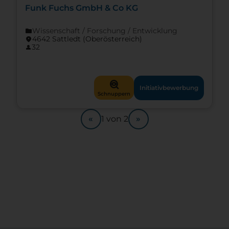
Funk Fuchs GmbH & Co KG
Wissenschaft / Forschung / Entwicklung
folder
4642 Sattledt (Ober­österreich)
location_on
32
person
mystery
Initiativbewerbung
Schnuppern
«
»
1
von
2