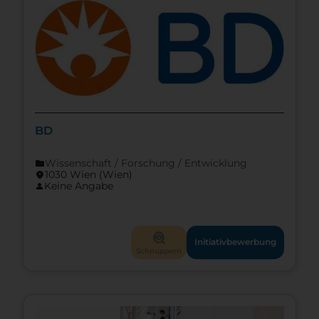
BD
Wissenschaft / Forschung / Entwicklung
folder
1030 Wien (Wien)
location_on
Keine Angabe
person
mystery
Initiativbewerbung
Schnuppern