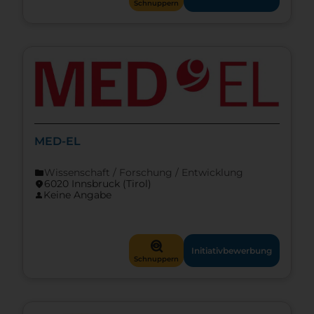
Schnuppern
MED-EL
Wissenschaft / Forschung / Entwicklung
folder
6020 Innsbruck (Tirol)
location_on
Keine Angabe
person
mystery
Initiativbewerbung
Schnuppern