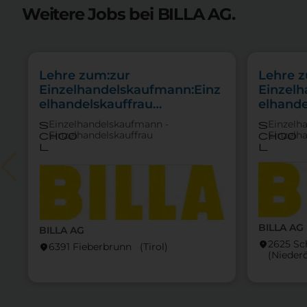
Weitere Jobs bei BILLA AG.
Lehre zum:zur
Lehre 
Einzelhandelskaufmann:Einz
Einzel
elhandelskauffrau
elhande
Schwerpunkt Lebensmittel
Schwer
Einzelhandelskaufmann -
Einzelh
s
s
Feinkos
Einzelhandelskauffrau
Einzelh
choo
choo
l
l
BILLA AG
BILLA AG
2625 Sc
location_on
6391 Fieberbrunn (Tirol)
location_on
(Nieder­