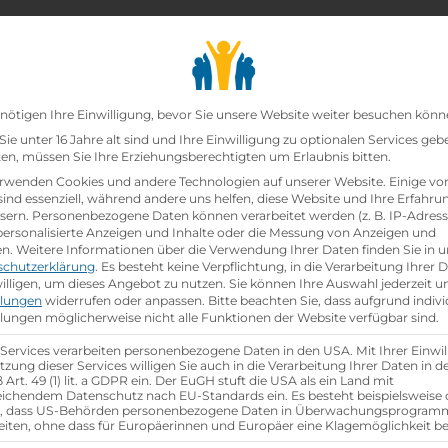
chair_alt
search
school
Lehrbetriebe
Lehrstellen Finden
Lehrb
Datenschutz-Präfer
nötigen Ihre Einwilligung, bevor Sie unsere Website weiter besuchen könn
ie unter 16 Jahre alt sind und Ihre Einwilligung zu optionalen Services geb
n, müssen Sie Ihre Erziehungsberechtigten um Erlaubnis bitten.
zt!
rwenden Cookies und andere Technologien auf unserer Website. Einige vo
sind essenziell, während andere uns helfen, diese Website und Ihre Erfahru
sern.
Personenbezogene Daten können verarbeitet werden (z. B. IP-Adresse
ann:Einzelhandelskauffrau Schwerpunkt Feinkostfac
 personalisierte Anzeigen und Inhalte oder die Messung von Anzeigen und
en.
Weitere Informationen über die Verwendung Ihrer Daten finden Sie in u
schutzerklärung
.
Es besteht keine Verpflichtung, in die Verarbeitung Ihrer 
hen
illigen, um dieses Angebot zu nutzen.
Sie können Ihre Auswahl jederzeit u
llungen
widerrufen oder anpassen.
Bitte beachten Sie, dass aufgrund indivi
llungen möglicherweise nicht alle Funktionen der Website verfügbar sind.
 Services verarbeiten personenbezogene Daten in den USA. Mit Ihrer Einwil
tzung dieser Services willigen Sie auch in die Verarbeitung Ihrer Daten in 
Art. 49 (1) lit. a GDPR ein. Der EuGH stuft die USA als ein Land mit
ichendem Datenschutz nach EU-Standards ein. Es besteht beispielsweise 
r, dass US-Behörden personenbezogene Daten in Überwachungsprogra
eiten, ohne dass für Europäerinnen und Europäer eine Klagemöglichkeit be