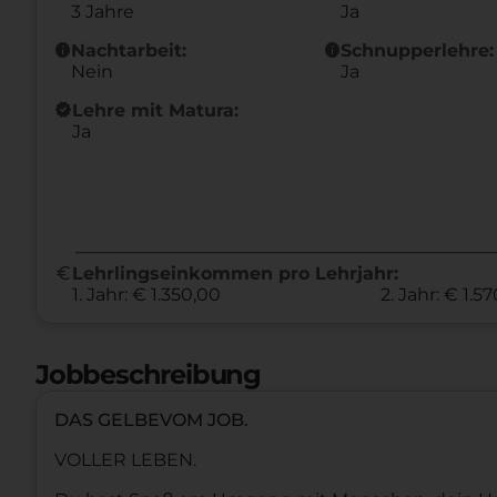
3 Jahre
Ja
info
info
Nachtarbeit:
Schnupperlehre:
Nein
Ja
new_releases
Lehre mit Matura:
Ja
euro
Lehrlingseinkommen pro Lehrjahr:
1. Jahr: € 1.350,00
2. Jahr: € 1.5
Jobbeschreibung
DAS GELBEVOM JOB.
VOLLER LEBEN.