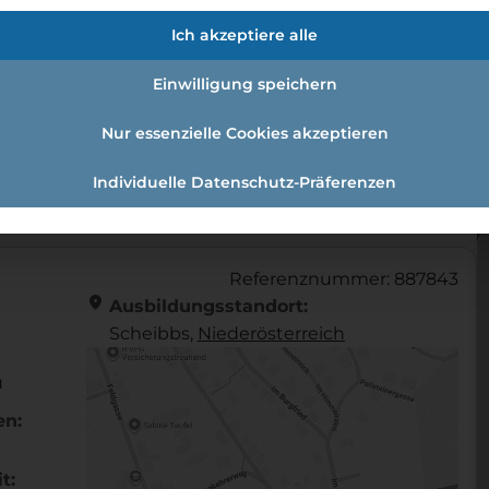
fmann:einzelhandelskauffrau Schw
Ich akzeptiere alle
Einwilligung speichern
Nur essenzielle Cookies akzeptieren
andelskaufmann:Einzelhandelskauffrau Schwerpunkt Fe
Individuelle Datenschutz-Präferenzen
Referenznummer: 887843
location_on
Ausbildungsstandort:
Scheibbs,
Nieder­österreich
u
en:
t: