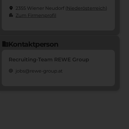
location_on
2355 Wiener Neudorf
(Nieder­österreich)
apartment
Zum Firmenprofil
Kontaktperson
domain
Recruiting-Team REWE Group
alternate_email
jobs@rewe-group.at