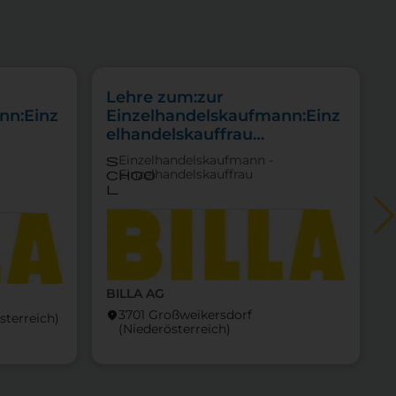
Lehre zum:zur
nn:Einz
Einzelhandelskaufmann:Einz
elhandelskauffrau
ittel
Schwerpunkt Lebensmittel
Einzelhandelskaufmann -
s
Einzelhandelskauffrau
choo
l
BILLA AG
3701 Großweikersdorf
location_on
locati
sterreich)
(Nieder­österreich)