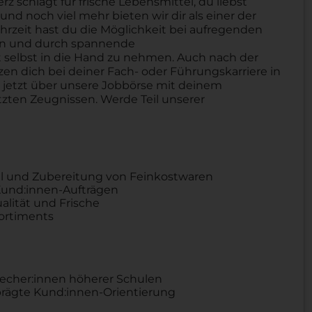
schlägt für frische Lebensmittel, du liebst
nd noch viel mehr bieten wir dir als einer der
hrzeit hast du die Möglichkeit bei aufregenden
ben und durch spannende
selbst in die Hand zu nehmen. Auch nach der
tzen dich bei deiner Fach- oder Führungskarriere in
h jetzt über unsere Jobbörse mit deinem
zten Zeugnissen. Werde Teil unserer
hl und Zubereitung von Feinkostwaren
Kund:innen-Aufträgen
alität und Frische
sortiments
recher:innen höherer Schulen
ägte Kund:innen-Orientierung