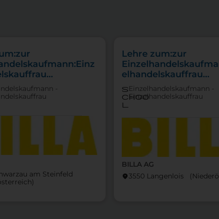
zum:zur
Lehre zum:zur
handelskaufmann:Einz
Einzelhandelskaufma
lskauffrau
elhandelskauffrau
punkt
Schwerpunkt Lebensm
andelskaufmann -
Einzelhandelskaufmann -
s
tfachverkauf
andelskauffrau
Einzelhandelskauffrau
choo
l
BILLA AG
hwarzau am Steinfeld
3550 Langenlois (Nieder­ö
location_on
österreich)