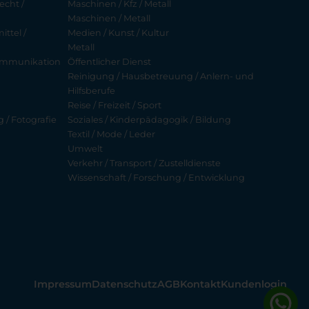
echt /
Maschinen / Kfz / Metall
Maschinen / Metall
ttel /
Medien / Kunst / Kultur
Metall
ekommunikation
Öffentlicher Dienst
Reinigung / Hausbetreuung / Anlern- und
Hilfsberufe
Reise / Freizeit / Sport
g / Fotografie
Soziales / Kinderpädagogik / Bildung
Textil / Mode / Leder
Umwelt
Verkehr / Transport / Zustelldienste
Wissenschaft / Forschung / Entwicklung
Impressum
Datenschutz
AGB
Kontakt
Kundenlogin