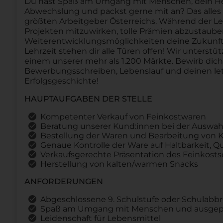
Du hast Spaß am Umgang mit Menschen, dein Herz 
Abwechslung und packst gerne mit an? Das alles u
größten Arbeitgeber Österreichs. Während der Le
Projekten mitzuwirken, tolle Prämien abzustau
Weiterentwicklungsmöglichkeiten deine Zukunft 
Lehrzeit stehen dir alle Türen offen! Wir unterstü
einem unserer mehr als 1.200 Märkte. Bewirb dic
Bewerbungsschreiben, Lebenslauf und deinen let
Erfolgsgeschichte!
HAUPTAUFGABEN DER STELLE
Kompetenter Verkauf von Feinkostwaren
Beratung unserer Kund:innen bei der Auswa
Bestellung der Waren und Bearbeitung von 
Genaue Kontrolle der Ware auf Haltbarkeit, Qu
Verkaufsgerechte Präsentation des Feinkost
Herstellung von kalten/warmen Snacks
ANFORDERUNGEN
Abgeschlossene 9. Schulstufe oder Schulabb
Spaß am Umgang mit Menschen und ausgepr
Leidenschaft für Lebensmittel