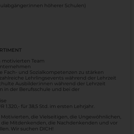
hulabgänger:innen höherer Schulen)
RTIMENT
m motivierten Team
n Unternehmen
 Fach- und Sozialkompetenzen zu stärken
zahlreiche Lehrlingsevents während der Lehrzeit
hulte Ausbilder:innen während der Lehrzeit
 in der Berufsschule und bei der
ise
320,- für 38,5 Std. im ersten Lehrjahr.
 Motivierten, die Vielseitigen, die Ungewöhnlichen,
n, die Mitdenkenden, die Nachdenkenden und vor
llen. Wir suchen DICH!