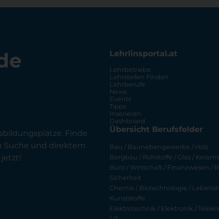
de
Lehrlinsportal.at
Lehrbetriebe
Lehrstellen Finden
Lehrberufe
News
Events
Tipps
Inserieren
Dashboard
Übersicht Berufsfelder
sbildungsplätze. Finde
en Suche und direktem
Bau / Baunebengewerbe / Holz
jetzt!
Bergbau / Rohstoffe / Glas / Keramik
Büro / Wirtschaft / Finanzwesen / R
Sicherheit
Chemie / Biotechnologie / Lebensmi
Kunststoffe
Elektrotechnik / Elektronik / Tel
/ IT