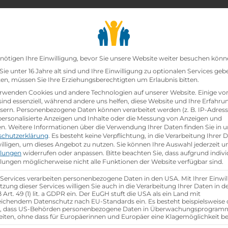
chair_alt
search
school
Lehrbetriebe
Lehrstellen Finden
Lehrb
Datenschutz-Präfer
nötigen Ihre Einwilligung, bevor Sie unsere Website weiter besuchen könn
ie unter 16 Jahre alt sind und Ihre Einwilligung zu optionalen Services geb
n, müssen Sie Ihre Erziehungsberechtigten um Erlaubnis bitten.
nn:frau
rwenden Cookies und andere Technologien auf unserer Website. Einige vo
sind essenziell, während andere uns helfen, diese Website und Ihre Erfahru
sern.
Personenbezogene Daten können verarbeitet werden (z. B. IP-Adresse
tikkaufmann:frau
 personalisierte Anzeigen und Inhalte oder die Messung von Anzeigen und
en.
Weitere Informationen über die Verwendung Ihrer Daten finden Sie in u
schutzerklärung
.
Es besteht keine Verpflichtung, in die Verarbeitung Ihrer 
illigen, um dieses Angebot zu nutzen.
Sie können Ihre Auswahl jederzeit u
llungen
widerrufen oder anpassen.
Bitte beachten Sie, dass aufgrund indivi
llungen möglicherweise nicht alle Funktionen der Website verfügbar sind.
Referenznummer: 969788
 Services verarbeiten personenbezogene Daten in den USA. Mit Ihrer Einwil
location_on
Ausbildungsstandort:
tzung dieser Services willigen Sie auch in die Verarbeitung Ihrer Daten in 
Art. 49 (1) lit. a GDPR ein. Der EuGH stuft die USA als ein Land mit
IZ NÖ-Süd Straße 3 Objekt 16
ichendem Datenschutz nach EU-Standards ein. Es besteht beispielsweise 
r, dass US-Behörden personenbezogene Daten in Überwachungsprogra
2355 Wiener Neudorf,
Nieder­österreich
eiten, ohne dass für Europäerinnen und Europäer eine Klagemöglichkeit be
u