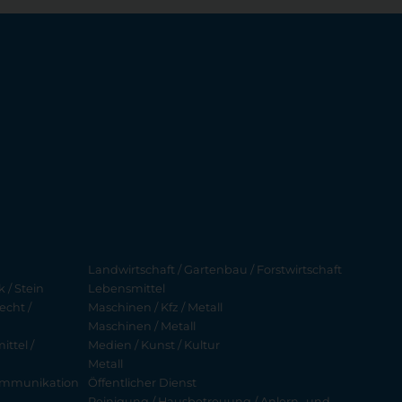
Landwirtschaft / Gartenbau / Forstwirtschaft
 / Stein
Lebensmittel
echt /
Maschinen / Kfz / Metall
Maschinen / Metall
ttel /
Medien / Kunst / Kultur
Metall
ekommunikation
Öffentlicher Dienst
Reinigung / Hausbetreuung / Anlern- und