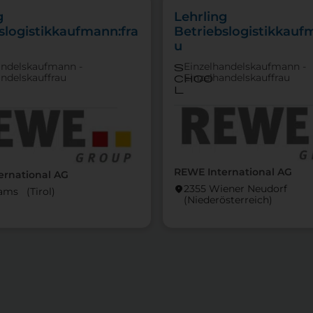
g
Lehrling
slogistikkaufmann:fra
Betriebslogistikkauf
u
andelskaufmann -
Einzelhandelskaufmann -
s
andelskauffrau
Einzelhandelskauffrau
choo
l
REWE International AG
ernational AG
2355 Wiener Neudorf
location_on
ams (Tirol)
(Nieder­österreich)