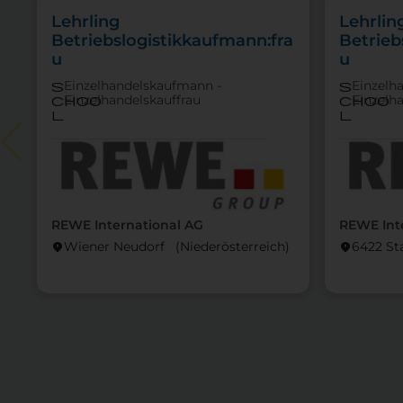
Lehrling
Lehrlin
Betriebslogistikkaufmann:fra
Betrieb
u
u
Einzelhandelskaufmann -
Einzelh
s
s
Einzelhandelskauffrau
Einzelh
choo
choo
l
l
REWE International AG
REWE Int
Wiener Neudorf (Nieder­österreich)
6422 St
location_on
location_on