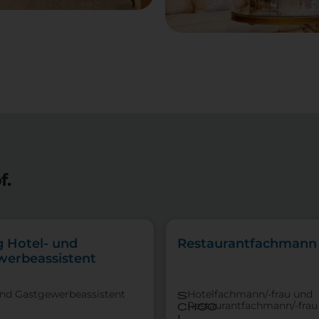
f.
g Hotel- und
Restaurantfachmann
werbeassistent
und Gastgewerbeassistent
Hotelfachmann/-frau und
s
Restaurantfachmann/-frau
choo
l