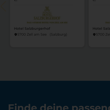
Hotel Salzburgerhof
Hotel Sal
5700 Zell am See (Salzburg)
5700 Ze
location_on
location_on
Finde deine passen