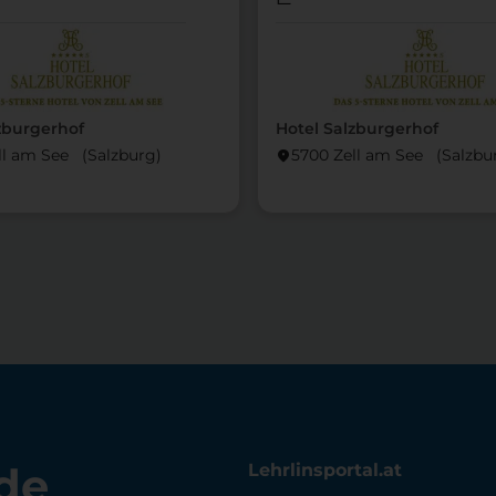
zburgerhof
Hotel Salzburgerhof
ll am See (Salzburg)
5700 Zell am See (Salzbu
location_on
de
Lehrlinsportal.at