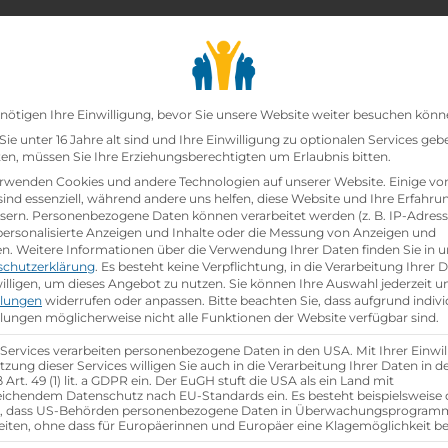
chair_alt
search
school
Lehrbetriebe
Lehrstellen Finden
Lehrb
Datenschutz-Präfer
nötigen Ihre Einwilligung, bevor Sie unsere Website weiter besuchen könn
ie unter 16 Jahre alt sind und Ihre Einwilligung zu optionalen Services geb
n, müssen Sie Ihre Erziehungsberechtigten um Erlaubnis bitten.
eassistent (m/w/d)
rwenden Cookies und andere Technologien auf unserer Website. Einige vo
sind essenziell, während andere uns helfen, diese Website und Ihre Erfahru
sern.
Personenbezogene Daten können verarbeitet werden (z. B. IP-Adresse
astgewerbeassistent (m/w/d)
 personalisierte Anzeigen und Inhalte oder die Messung von Anzeigen und
en.
Weitere Informationen über die Verwendung Ihrer Daten finden Sie in u
schutzerklärung
.
Es besteht keine Verpflichtung, in die Verarbeitung Ihrer 
illigen, um dieses Angebot zu nutzen.
Sie können Ihre Auswahl jederzeit u
llungen
widerrufen oder anpassen.
Bitte beachten Sie, dass aufgrund indivi
llungen möglicherweise nicht alle Funktionen der Website verfügbar sind.
Referenznummer: 80d644f4
 Services verarbeiten personenbezogene Daten in den USA. Mit Ihrer Einwil
location_on
Ausbildungsstandort:
tzung dieser Services willigen Sie auch in die Verarbeitung Ihrer Daten in 
Art. 49 (1) lit. a GDPR ein. Der EuGH stuft die USA als ein Land mit
Auerspergstraße 11
ichendem Datenschutz nach EU-Standards ein. Es besteht beispielsweise 
r, dass US-Behörden personenbezogene Daten in Überwachungsprogra
5700 Zell am See,
Salzburg
eiten, ohne dass für Europäerinnen und Europäer eine Klagemöglichkeit be