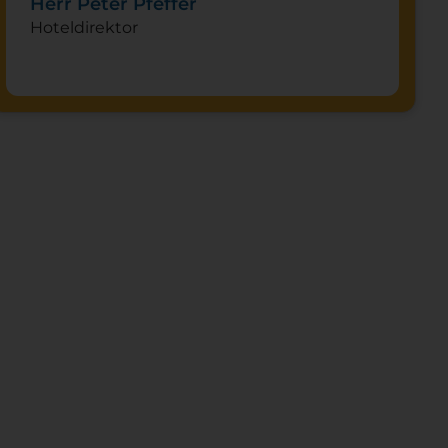
Herr Peter Pfeffer
Hoteldirektor