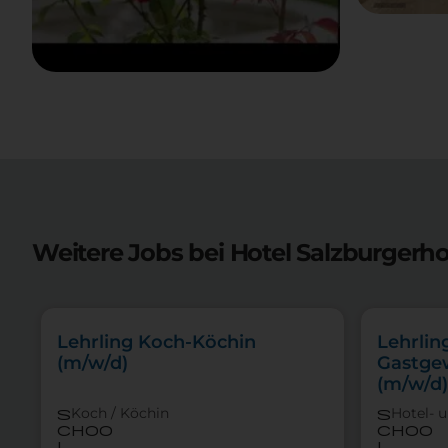
Weitere Jobs bei Hotel Salzburgerho
Lehrling Koch-Köchin
Lehrlin
(m/w/d)
Gastge
(m/w/d)
Koch / Köchin
Hotel- 
s
s
choo
choo
l
l