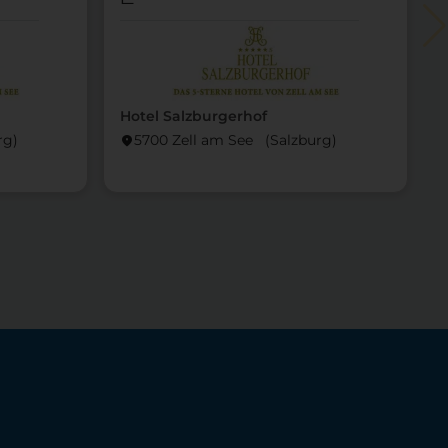
Hotel Salzburgerhof
rg)
5700 Zell am See (Salzburg)
location_on