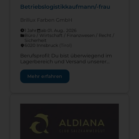
Betriebslogistikkaufmann/-frau
Brillux Farben GmbH
1 Jahr
ab 01. Aug.. 2026
schedule
calendar_month
Büro / Wirtschaft / Finanzwesen / Recht /
folder
Sicherheit
6020 Innsbruck
(Tirol)
location_on
Berufsprofil: Du bist überwiegend im
Lagerbereich und Versand unserer
Niederlassungen eingesetzt. Deine
Tätigkeiten umfassen den gesamten
Mehr erfahren
Warenumschlag von der Einlagerung
bis hin zum Versand. Neben der
Warenannahme, dem Versand und der
Kommissionierung bist du auch für
Zur Lehrstelle Lehre Koch/Köchin (m/w/d)
eine optimale Lagerhaltung
verantwortlich. Eine optimale
Lagerstruktur, Datenfunkterminals und
modernste Scannertechnik
garantieren eine vielseitige Tätigkeit. In
unseren Vertriebsniederlassungen
bieten […]