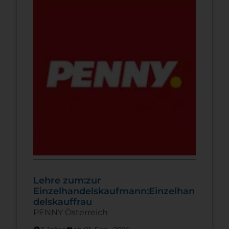
Bei Störungen einzugreifen und die
notwendigen Umstellungen und
Anpassungen vorzunehmen Die
Produktqualität zu überwachen Die
Instandhaltungsarbeiten von
Werkzeugen, Maschinen und Anlagen
Tag […]
Lehre zum:zur
Einzelhandelskaufmann:Einzelhan
delskauffrau
PENNY Österreich