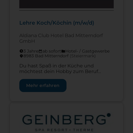
Lehre Koch/Köchin (m/w/d)
Aldiana Club Hotel Bad Mitterndorf
GmbH
3 Jahre
ab sofort
Hotel- / Gastgewerbe
schedule
calendar_month
folder
8983 Bad Mitterndorf
(Steier­mark)
location_on
Du hast Spaß in der Küche und
möchtest dein Hobby zum Beruf
machen? Probierst du gerne Neues aus
und bist für kreative Innovationen
Mehr erfahren
immer zu haben? Dann bist du
vielleicht genau die Person, die unser
Team im Clubhotel Aldiana
Salzkammergut und der
Zur Lehrstelle Restaurantfachfrau/-mann
GrimmingTherme in Bad Mitterndorf
sucht Lehre Koch/Köchin (m/w/d) DEIN
BENEFIT Gutes Arbeitsklima & […]