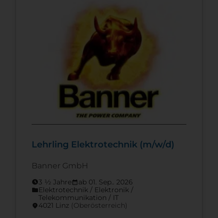
Wir sorgen dafür, […]
Lehrling Elektrotechnik (m/w/d)
Banner GmbH
3 ½ Jahre
ab 01. Sep.. 2026
schedule
calendar_month
Elektrotechnik / Elektronik /
folder
Telekommunikation / IT
4021 Linz
(Ober­österreich)
location_on