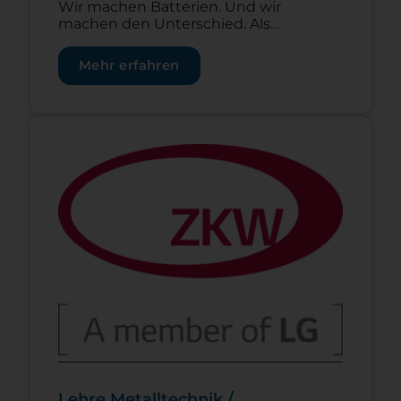
Wir machen Batterien. Und wir
machen den Unterschied. Als
Erstausstatter für namhafte
Unternehmen der Automobilindustrie
Mehr erfahren
sind wir einer der führenden
Batteriehersteller in Europa. Wir sind
ein Unternehmen in Familienhand.
Und so handeln wir auch: Langfristig,
Zur Lehrstelle Lehre Metalltechnik / Werkzeugbaut
verlässlich und mit Handschlagqualität.
Bei uns arbeiten Sie in einem
dynamischen, leistungsorientierten
und professionellen Umfeld. Werden
Sie Teil unseres Teams […]
Lehre Metalltechnik /