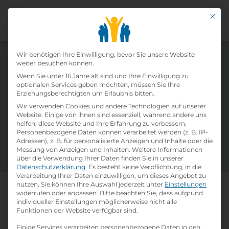
Mit di
Datenschutz-Präfer
Wir benötigen Ihre Einwilligung, bevor Sie unsere Website
weiter besuchen können.
Offene Lehrstellen in Österreich
Wenn Sie unter 16 Jahre alt sind und Ihre Einwilligung zu
optionalen Services geben möchten, müssen Sie Ihre
Erziehungsberechtigten um Erlaubnis bitten.
Täglich neue Lehrstelleninserate und eine
Wir verwenden Cookies und andere Technologien auf unserer
Vielzahl an verfügbaren Ausbildungsplätzen in
Website. Einige von ihnen sind essenziell, während andere uns
helfen, diese Website und Ihre Erfahrung zu verbessern.
Österreich warten auf dich! Nutze unsere Filter
Personenbezogene Daten können verarbeitet werden (z. B. IP-
und Suchfelder um deine passsende Lehrstelle
Adressen), z. B. für personalisierte Anzeigen und Inhalte oder die
zu finden. Viel Erfolg!
Messung von Anzeigen und Inhalten.
Weitere Informationen
über die Verwendung Ihrer Daten finden Sie in unserer
Datenschutzerklärung
.
Es besteht keine Verpflichtung, in die
Verarbeitung Ihrer Daten einzuwilligen, um dieses Angebot zu
nutzen.
Sie können Ihre Auswahl jederzeit unter
Einstellungen
Mach, was dich wirklich
widerrufen oder anpassen.
Bitte beachten Sie, dass aufgrund
individueller Einstellungen möglicherweise nicht alle
weiterbringt
Funktionen der Website verfügbar sind.
Einige Services verarbeiten personenbezogene Daten in den