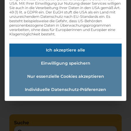
USA. Mit Ihrer Einwilligung zur Nutzung dieser Services willigen
Sie auch in die Verarbeitung Ihrer Daten in den USA gemäß Art.
49 (1) lit. a GDPR ein. Der EuGH stuft die USA als ein Land mit
unzureichendem Datenschutz nach EU-Standards ein. Es
besteht beispielsweise die Gefahr, dass US-Behörden
personenbezogene Daten in Überwachungsprogrammen
verarbeiten, ohne dass für Europäerinnen und Europäer eine
Klagemöglichkeit besteht.
Ich akzeptiere alle
Einwilligung speichern
Lehre Elektro und IT
Nur essenzielle Cookies akzeptieren
Individuelle Datenschutz-Präferenzen
Home
»
Lehrstellen
Suche