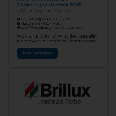
Werkzeugbautechnik 2026
ZKW Lichtsysteme GmbH
3 ½ Jahre
ab 07. Sep.. 2026
schedule
calendar_month
Maschinen / Kfz / Metall
folder
3250 Wieselburg
(Nieder­österreich)
location_on
WER SIND WIR? ZKW ist der Spezialist
für innovative Premium-Lichtsysteme
und Elektronik. Als Systemlieferant ist
ZKW ein weltweit präsenter Partner der
Mehr erfahren
Automobilindustrie. Der Konzern
entwickelt und produziert
entsprechend seinem Motto „Bright
Minds, Bright Lights.“ mit hellen Köpfen
Zur Lehrstelle Betriebslogistikkaufmann/-frau
und modernsten
Fertigungstechnologien komplexe
Premium-Beleuchtungen und
Elektronikmodule für internationale
Automobilhersteller. WAS SIND DEINE
AUFGABEN? mechanische Teile
bearbeiten, mechanische Baugruppen
[…]