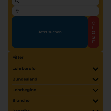
c
l
Jetzt suchen
o
s
e
Filter
Lehrberufe
Bundesland
Lehrbeginn
Branche