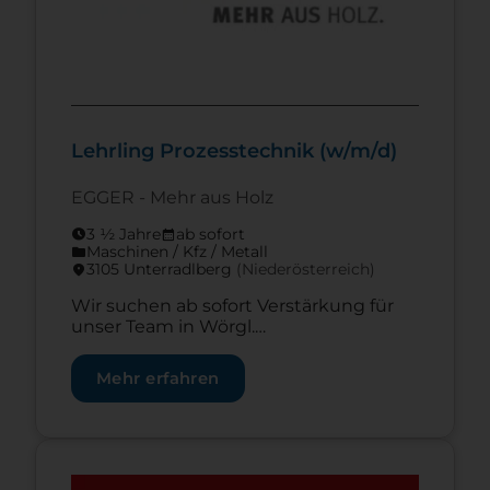
Lehrling Prozesstechnik (w/m/d)
EGGER - Mehr aus Holz
3 ½ Jahre
ab sofort
schedule
calendar_month
Maschinen / Kfz / Metall
folder
3105 Unterradlberg
(Nieder­österreich)
location_on
Wir suchen ab sofort Verstärkung für
unser Team in Wörgl.
Ausbildungsdauer: 3,5 Jahre
Standort: Unterradlberg
Mehr erfahren
Vertragsart: Vollzeit Job-Code: 4628
Abteilung: Produktion Das lernst Du
bei uns Die Überwachung und
Einstellung von Anlagen sowie die
Zur Lehrstelle Lehre zum:zur Einzelhandelskaufman
Übernahme von Produktionsprozessen