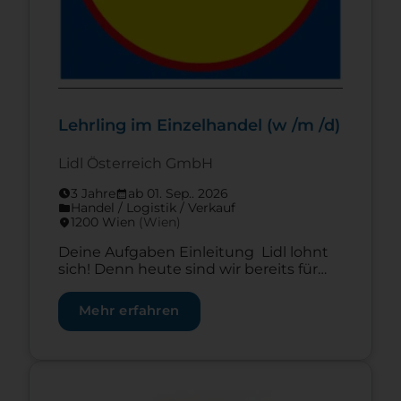
Lehrling im Einzelhandel (w /m /d)
Lidl Österreich GmbH
3 Jahre
ab 01. Sep.. 2026
schedule
calendar_month
Handel / Logistik / Verkauf
folder
1200 Wien
(Wien)
location_on
Deine Aufgaben Einleitung Lidl lohnt
sich! Denn heute sind wir bereits für
rund 5.800 Mitarbeiter (w/m/d) die 1.
Wahl als Arbeitgeber – und das in über
Mehr erfahren
250 Filialen, in drei Logistikzentren in
Laakirchen, Wundschuh und
Großebersdorf und unserer
Firmenzentrale in Salzburg. Lidl lohnt
Zur Lehrstelle Lehrling Elektrotechnik (m/w/d)
sich eben – auch für dich! Unser Ziel: