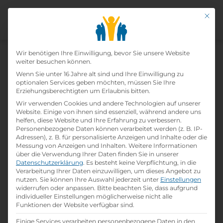
Mit di
Drucktechniker -
Datenschutz-Präfer
Schwerpunkt Digitaldruck
Wir benötigen Ihre Einwilligung, bevor Sie unsere Website
weiter besuchen können.
Wenn Sie unter 16 Jahre alt sind und Ihre Einwilligung zu
Home
»
Lehrberufe
»
Drucktechniker -
optionalen Services geben möchten, müssen Sie Ihre
Schwerpunkt Digitaldruck
Erziehungsberechtigten um Erlaubnis bitten.
Wir verwenden Cookies und andere Technologien auf unserer
Website. Einige von ihnen sind essenziell, während andere uns
helfen, diese Website und Ihre Erfahrung zu verbessern.
Personenbezogene Daten können verarbeitet werden (z. B. IP-
Adressen), z. B. für personalisierte Anzeigen und Inhalte oder die
Messung von Anzeigen und Inhalten.
Weitere Informationen
über die Verwendung Ihrer Daten finden Sie in unserer
Datenschutzerklärung
.
Es besteht keine Verpflichtung, in die
Verarbeitung Ihrer Daten einzuwilligen, um dieses Angebot zu
nutzen.
Sie können Ihre Auswahl jederzeit unter
Einstellungen
widerrufen oder anpassen.
Bitte beachten Sie, dass aufgrund
individueller Einstellungen möglicherweise nicht alle
Funktionen der Website verfügbar sind.
Lehrlingseinkomm
Job Übersicht
Bewerbungstipps
en
Einige Services verarbeiten personenbezogene Daten in den