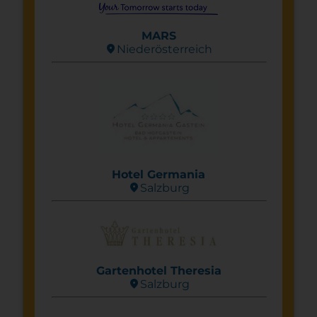
MARS
location_on
Nieder­österreich
Hotel Germania
location_on
Salzburg
Gartenhotel Theresia
location_on
Salzburg