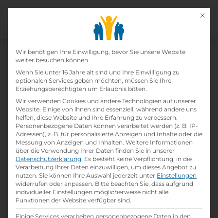
Mit di
Beschriftungsdesigner und
Datenschutz-Präfer
Werbetechniker
Wir benötigen Ihre Einwilligung, bevor Sie unsere Website
weiter besuchen können.
Wenn Sie unter 16 Jahre alt sind und Ihre Einwilligung zu
Home
»
Lehrberufe
»
Beschriftungsdesigner
optionalen Services geben möchten, müssen Sie Ihre
und Werbetechniker
Erziehungsberechtigten um Erlaubnis bitten.
Wir verwenden Cookies und andere Technologien auf unserer
Website. Einige von ihnen sind essenziell, während andere uns
helfen, diese Website und Ihre Erfahrung zu verbessern.
Personenbezogene Daten können verarbeitet werden (z. B. IP-
Adressen), z. B. für personalisierte Anzeigen und Inhalte oder die
Messung von Anzeigen und Inhalten.
Weitere Informationen
über die Verwendung Ihrer Daten finden Sie in unserer
Datenschutzerklärung
.
Es besteht keine Verpflichtung, in die
Verarbeitung Ihrer Daten einzuwilligen, um dieses Angebot zu
nutzen.
Sie können Ihre Auswahl jederzeit unter
Einstellungen
widerrufen oder anpassen.
Bitte beachten Sie, dass aufgrund
individueller Einstellungen möglicherweise nicht alle
Funktionen der Website verfügbar sind.
Lehrlingseinkomm
Job Übersicht
Bewerbungstipps
en
Einige Services verarbeiten personenbezogene Daten in den