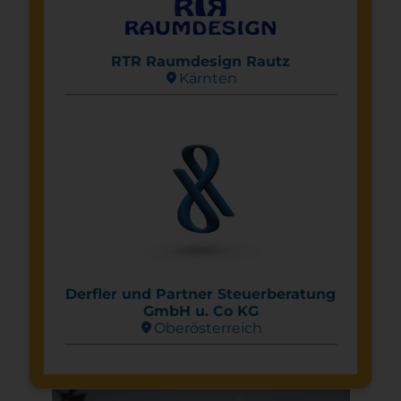
RTR Raumdesign Rautz
location_on
Kärnten
Derfler und Partner Steuerberatung
GmbH u. Co KG
location_on
Ober­österreich