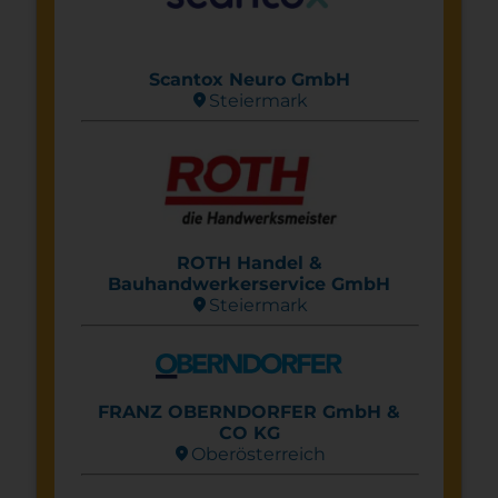
Scantox Neuro GmbH
location_on
Steier­mark
ROTH Handel &
Bauhandwerkerservice GmbH
location_on
Steier­mark
FRANZ OBERNDORFER GmbH &
CO KG
location_on
Ober­österreich