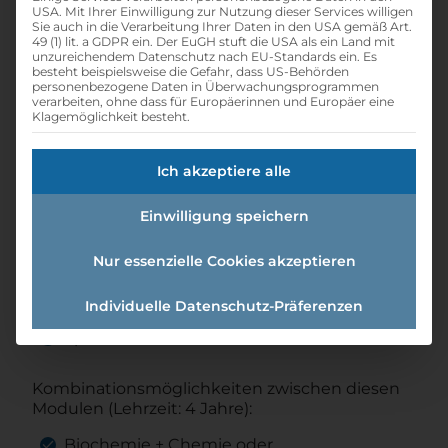
USA. Mit Ihrer Einwilligung zur Nutzung dieser Services willigen
Sie auch in die Verarbeitung Ihrer Daten in den USA gemäß Art.
49 (1) lit. a GDPR ein. Der EuGH stuft die USA als ein Land mit
unzureichendem Datenschutz nach EU-Standards ein. Es
schedule
star
Dauer:
Popularität:
besteht beispielsweise die Gefahr, dass US-Behörden
personenbezogene Daten in Überwachungsprogrammen
4 Jahr(e)
Gleichbleibend
verarbeiten, ohne dass für Europäerinnen und Europäer eine
euro
Einstiegsgehalt nach der Lehre:
Klagemöglichkeit besteht.
€ 1740 - €2870
Ich akzeptiere alle
Einwilligung speichern
Ältere Berufsbezeichnungen:
Chemielabortechniker, Chemielaborant
Nur essenzielle Cookies akzeptieren
Hauptmodule: Biochemie, Chemie, Lack-
und Anstrichmittel
Individuelle Datenschutz-Präferenzen
Spezialmodul: Laborautomatisation
Kombinationsmöglichkeiten zwischen diesen
Modulen (Lehrzeit: 4 Jahre):
Biochemie + Chemie oder