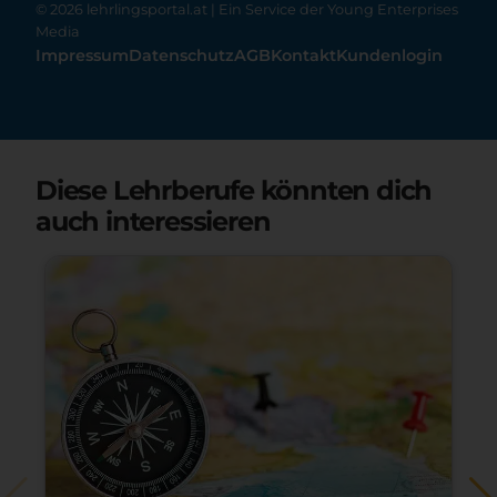
© 2026 lehrlingsportal.at | Ein Service der
Young Enterprises
Media
Impressum
Datenschutz
AGB
Kontakt
Kundenlogin
Diese Lehrberufe könnten dich
auch interessieren