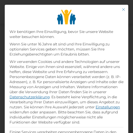
Mit di
Labortechniker - Hauptmodul
Datenschutz-Präfer
Biochemie
Wir benötigen Ihre Einwilligung, bevor Sie unsere Website
weiter besuchen können.
Wenn Sie unter 16 Jahre alt sind und Ihre Einwilligung zu
Home
»
Lehrberufe
»
Labortechniker -
optionalen Services geben möchten, müssen Sie Ihre
Hauptmodul Biochemie
Erziehungsberechtigten um Erlaubnis bitten.
Wir verwenden Cookies und andere Technologien auf unserer
Website. Einige von ihnen sind essenziell, während andere uns
helfen, diese Website und Ihre Erfahrung zu verbessern.
Personenbezogene Daten können verarbeitet werden (z. B. IP-
Adressen), z. B. für personalisierte Anzeigen und Inhalte oder die
Messung von Anzeigen und Inhalten.
Weitere Informationen
über die Verwendung Ihrer Daten finden Sie in unserer
Datenschutzerklärung
.
Es besteht keine Verpflichtung, in die
Verarbeitung Ihrer Daten einzuwilligen, um dieses Angebot zu
nutzen.
Sie können Ihre Auswahl jederzeit unter
Einstellungen
widerrufen oder anpassen.
Bitte beachten Sie, dass aufgrund
individueller Einstellungen möglicherweise nicht alle
Funktionen der Website verfügbar sind.
Lehrlingseinkomm
Job Übersicht
Bewerbungstipps
en
Einige Services verarbeiten personenbezogene Daten in den