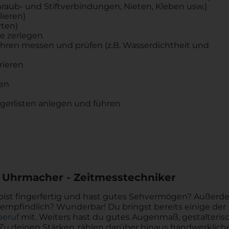
raub- und Stiftverbindungen, Nieten, Kleben usw.)
lieren)
ten)
e zerlegen
hren messen und prüfen (z.B. Wasserdichtheit und
rieren
en
gerlisten anlegen und führen
 Uhrmacher - Zeitmesstechniker
 bist fingerfertig und hast gutes Sehvermögen? Außer
mpfindlich? Wunderbar! Du bringst bereits einige der
beruf
mit. Weiters hast du gutes Augenmaß, gestalteris
. Zu deinen Stärken zählen darüber hinaus handwerklich