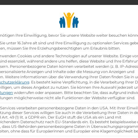
chair_alt
search
school
Lehrbetriebe
Lehrstellen Finden
Lehrb
Datenschutz-Präfer
nötigen Ihre Einwilligung, bevor Sie unsere Website weiter besuchen könn
ie unter 16 Jahre alt sind und Ihre Einwilligung zu optionalen Services geb
n, müssen Sie Ihre Erziehungsberechtigten um Erlaubnis bitten.
r
rwenden Cookies und andere Technologien auf unserer Website. Einige vo
sind essenziell, während andere uns helfen, diese Website und Ihre Erfahru
sern.
Personenbezogene Daten können verarbeitet werden (z. B. IP-Adresse
 personalisierte Anzeigen und Inhalte oder die Messung von Anzeigen und
en.
Weitere Informationen über die Verwendung Ihrer Daten finden Sie in u
schutzerklärung
.
Es besteht keine Verpflichtung, in die Verarbeitung Ihrer 
illigen, um dieses Angebot zu nutzen.
Sie können Ihre Auswahl jederzeit u
llungen
widerrufen oder anpassen.
Bitte beachten Sie, dass aufgrund indivi
llungen möglicherweise nicht alle Funktionen der Website verfügbar sind.
e
 Services verarbeiten personenbezogene Daten in den USA. Mit Ihrer Einwil
tzung dieser Services willigen Sie auch in die Verarbeitung Ihrer Daten in 
Art. 49 (1) lit. a GDPR ein. Der EuGH stuft die USA als ein Land mit
ichendem Datenschutz nach EU-Standards ein. Es besteht beispielsweise 
u
e
r, dass US-Behörden personenbezogene Daten in Überwachungsprogra
eiten, ohne dass für Europäerinnen und Europäer eine Klagemöglichkeit be