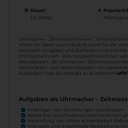
i
schedule
star
Dauer:
Popularitä
t
3.5 Jahr(e)
Absteigen
y
Uhrmacher - Zeitmesstechniker / Uhrmacherinn
Uhren für Sport und Industrie sowie für die Wis
wechseln Uhrgläser und Batterien und montier
Uhrmacherinnen - Zeitmesstechnikerinnen arbe
Mikroskopen. Als Uhrmacher- Zeitmesstechniker
Job Übersicht
Werkstätten und Verkaufslokalen von Gewerbeb
Lehr
Außerdem hast du Kontakt zu KundInnen und L
Aufgaben als Uhrmacher - Zeitmess
Anfertigen von Zeichnungen und Skizzen
Arbeit mit verschiedenen mechanischen u
Herstellung von Uhren in Handarbeit (fallwe
manuelle und maschinelle Bearbeitung von W