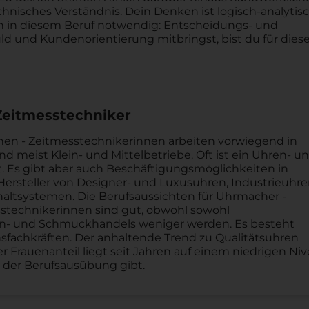
hnisches Verständnis. Dein Denken ist logisch-analytis
ch in diesem Beruf notwendig: Entscheidungs- und
 und Kundenorientierung mitbringst, bist du für dies
Zeitmesstechniker
en - Zeitmesstechnikerinnen arbeiten vorwiegend in
 meist Klein- und Mittelbetriebe. Oft ist ein Uhren- u
. Es gibt aber auch Beschäftigungsmöglichkeiten in
 Hersteller von Designer- und Luxusuhren, Industrieuhre
chaltsystemen. Die Berufsaussichten für Uhrmacher -
stechnikerinnen sind gut, obwohl sowohl
en- und Schmuckhandels weniger werden. Es besteht
fachkräften. Der anhaltende Trend zu Qualitätsuhren
r Frauenanteil liegt seit Jahren auf einem niedrigen Niv
 der Berufsausübung gibt.