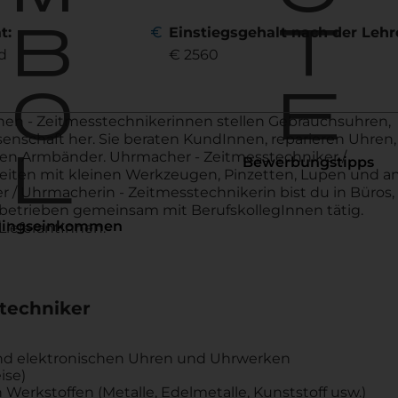
b
t
euro
t:
Einstiegsgehalt nach der Lehr
d
€ 2560
o
e
en - Zeitmesstechnikerinnen stellen Gebrauchsuhren,
senschaft her. Sie beraten KundInnen, reparieren Uhren,
l
en Armbänder. Uhrmacher - Zeitmesstechniker /
Bewerbungstipps
iten mit kleinen Werkzeugen, Pinzetten, Lupen und a
 / Uhrmacherin - Zeitmesstechnikerin bist du in Büros,
etrieben gemeinsam mit BerufskollegInnen tätig.
lingseinkommen
ieferantInnen.
techniker
nd elektronischen Uhren und Uhrwerken
ise)
erkstoffen (Metalle, Edelmetalle, Kunststoff usw.)