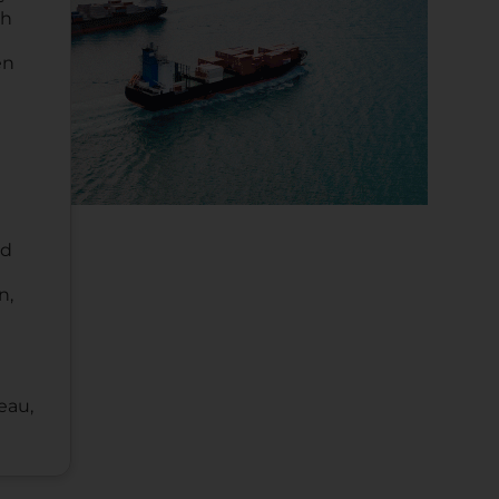
ch
en
nd
n,
eau,