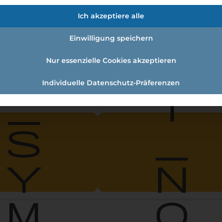
r
d
Ich akzeptiere alle
Einwilligung speichern
o
i
Nur essenzielle Cookies akzeptieren
Individuelle Datenschutz-Präferenzen
_
t
s
_
y
n
m
o