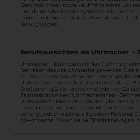
Geschicklichkeit sowie kaufmännisches und tec
und deine Arbeitsweise systematisch. Zusätzli
Kommunikationsfähigkeit. Wenn du auch Geduld
Beruf geeignet.
Berufsaussichten als Uhrmacher - 
Uhrmacher - Zeitmesstechniker / Uhrmacherinn
Betrieben des des Uhrmachergewerbes. Dies sind
Schmuckhandel an diese
Betriebe
angegliedert
Unternehmen, die selbst Uhren herstellen; z.B:
Großuhren (z.B. für Kirchtürme) oder von Zeits
Zeitmesstechniker / Uhrmacherinnen - Zeitmes
Uhrmacherbetriebe als auch Betriebe des Uhr
derzeit ein Mangel an ausgebildeten Nachwuchs
verlangt jedoch nach qualifiziertem Personal. De
obwohl es für
Frauen
keine Einschränkungen in