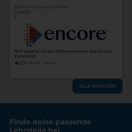
Veranstaltungstechniker
s
choo
l
KFP Austria Gmbh (Unternehmen des Encore
Konzerns)
1030 Wien (Wien)
location_on
ALLE ANZEIGEN
Finde deine passende
Lehrstelle bei