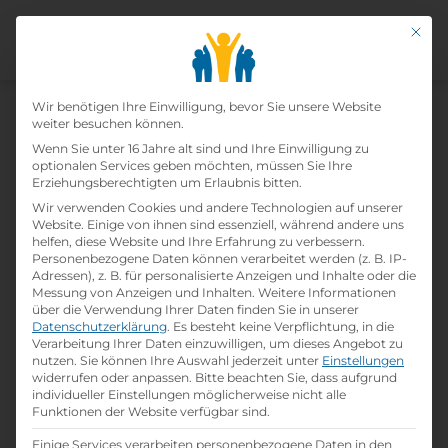
Mit di
Veranstaltungstechniker
Datenschutz-Präfer
Wir benötigen Ihre Einwilligung, bevor Sie unsere Website
Home
»
Lehrberufe
»
Veranstaltungstechniker
weiter besuchen können.
Wenn Sie unter 16 Jahre alt sind und Ihre Einwilligung zu
optionalen Services geben möchten, müssen Sie Ihre
Erziehungsberechtigten um Erlaubnis bitten.
Wir verwenden Cookies und andere Technologien auf unserer
Website. Einige von ihnen sind essenziell, während andere uns
helfen, diese Website und Ihre Erfahrung zu verbessern.
Personenbezogene Daten können verarbeitet werden (z. B. IP-
Adressen), z. B. für personalisierte Anzeigen und Inhalte oder die
Messung von Anzeigen und Inhalten.
Weitere Informationen
über die Verwendung Ihrer Daten finden Sie in unserer
Datenschutzerklärung
.
Es besteht keine Verpflichtung, in die
Verarbeitung Ihrer Daten einzuwilligen, um dieses Angebot zu
nutzen.
Sie können Ihre Auswahl jederzeit unter
Einstellungen
Lehrlingseinkomm
Job Übersicht
Bewerbungstipps
widerrufen oder anpassen.
Bitte beachten Sie, dass aufgrund
en
individueller Einstellungen möglicherweise nicht alle
Funktionen der Website verfügbar sind.
Einige Services verarbeiten personenbezogene Daten in den