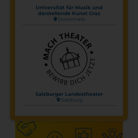
Universität für Musik und
darstellende Kunst Graz
location_on
Steier­mark
Salzburger Landestheater
location_on
Salzburg