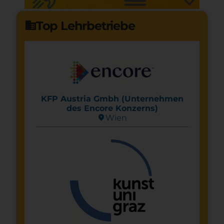
Top Lehrbetriebe
domain
KFP Austria Gmbh (Unternehmen
des Encore Konzerns)
location_on
Wien